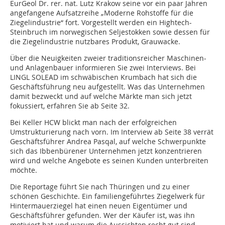
EurGeol Dr. rer. nat. Lutz Krakow seine vor ein paar Jahren
angefangene Aufsatzreihe „Moderne Rohstoffe für die
Ziegelindustrie“ fort. Vorgestellt werden ein Hightech-
Steinbruch im norwegischen Seljestokken sowie dessen für
die Ziegelindustrie nutzbares Produkt, Grauwacke.
Über die Neuigkeiten zweier traditionsreicher Maschinen-
und Anlagenbauer informieren Sie zwei Interviews. Bei
LINGL SOLEAD im schwäbischen Krumbach hat sich die
Geschäftsführung neu aufgestellt. Was das Unternehmen
damit bezweckt und auf welche Märkte man sich jetzt
fokussiert, erfahren Sie ab Seite 32.
Bei Keller HCW blickt man nach der erfolgreichen
Umstrukturierung nach vorn. Im Interview ab Seite 38 verrät
Geschäftsführer Andrea Pasqal, auf welche Schwerpunkte
sich das Ibbenbürener Unternehmen jetzt konzentrieren
wird und welche Angebote es seinen Kunden unterbreiten
möchte.
Die Reportage führt Sie nach Thüringen und zu einer
schönen Geschichte. Ein familiengeführtes Ziegelwerk für
Hintermauerziegel hat einen neuen Eigentümer und
Geschäftsführer gefunden. Wer der Käufer ist, was ihn
motiviert hat und warum die Aussichten recht gut sind,