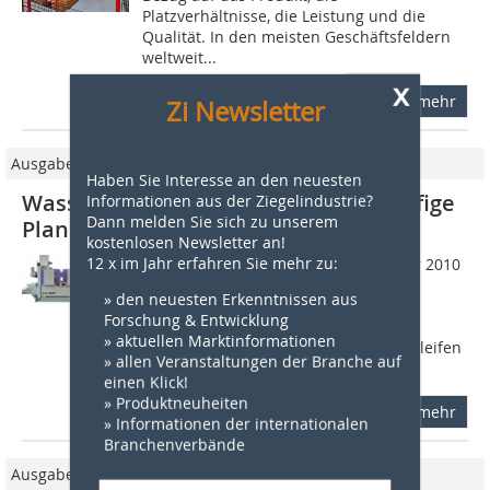
Platzverhältnisse, die Leistung und die
Qualität. In den meisten Geschäftsfeldern
weltweit...
x
mehr
Zi Newsletter
Ausgabe 3/2016
Haben Sie Interesse an den neuesten
Wassmer Gruppe präsentiert dreistufige
Informationen aus der Ziegelindustrie?
Dann melden Sie sich zu unserem
Planschleifanlage
kostenlosen Newsletter an!
12 x im Jahr erfahren Sie mehr zu:
Diese Ausführung der Maschine Liner 2010
mit sechs Schleifaggregaten stellt die
» den neuesten Erkenntnissen aus
größte Ausbaustufe dar. Die
Forschung & Entwicklung
Schleifmaschine erreicht höchste
» aktuellen Marktinformationen
Vorschubgeschwindigkeiten beim Schleifen
» allen Veranstaltungen der Branche auf
von...
einen Klick!
» Produktneuheiten
mehr
» Informationen der internationalen
Branchenverbände
Ausgabe 04/2022