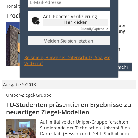
Tonality
Trockenes Riemchen
Anti-Roboter-Verifizierung
Hier klicken
Fassaden sollten eine lange Lebensdauer
Friendly
Captcha ⇗
und möglichst wenig oder keine Wartung
benötigen. Zudem sollen sie die
Melden Sie sich jetzt an!
Gebäudesubstanz zuverlässig vor
Feuchtigkeit schützen. Und wenn doch
einmal...
Beispiele, Hinweise: Datenschutz, Analyse,
Widerruf
mehr
Ausgabe 5/2018
Unipor-Ziegel-Gruppe
TU-Studenten präsentieren Ergebnisse zu
neuartigen Ziegel-Modellen
Auf Initiative der Unipor-Gruppe forschten
Studierende der Technischen Universitäten
Darmstadt (Hessen) und Delft (Südholland)