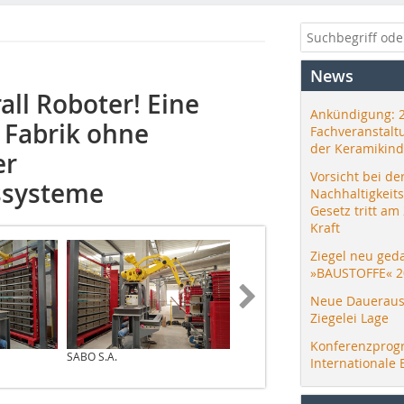
News
ll Roboter! Eine
Ankündigung: 
 Fabrik ohne
Fachveranstalt
der Keramikind
er
Vorsicht bei de
ssysteme
Nachhaltigkeit
Gesetz tritt am
Kraft
Ziegel neu ged
»BAUSTOFFE« 2
Neue Daueraus
Ziegelei Lage
Konferenzprog
SABO S.A.
SABO S.A.
Internationale 