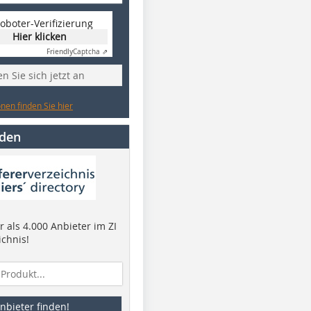
oboter-Verifizierung
Hier klicken
Friendly
Captcha ⇗
n Sie sich jetzt an
nen finden Sie hier
nden
 als 4.000 Anbieter im ZI
ichnis!
nbieter finden!