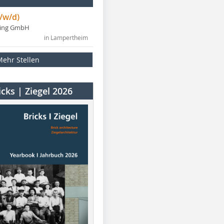
/w/d)
ning GmbH
in Lampertheim
Mehr Stellen
cks | Ziegel 2026