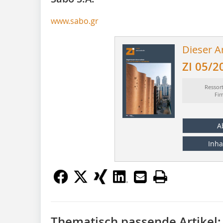
www.sabo.gr
Dieser Ar
ZI 05/2
Ressor
Fi
A
Inha
Thematisch passende Artikel: