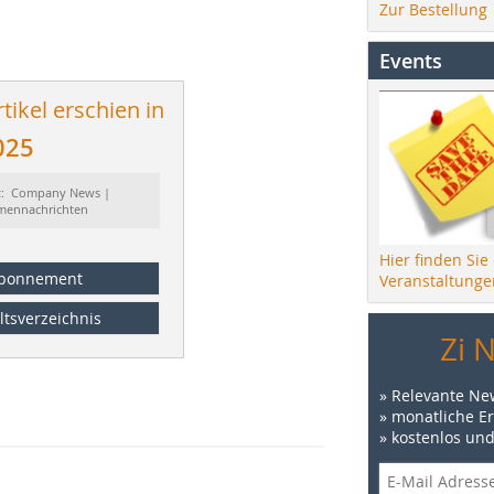
Zur Bestellung
Events
tikel erschien in
025
t: Company News |
rmennachrichten
Hier finden Sie
bonnement
Veranstaltunge
ltsverzeichnis
Zi 
» Relevante Ne
» monatliche E
» kostenlos un