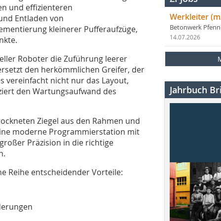
en und effizienteren
Werkleiter (m
 und Entladen von
Betonwerk Pfen
mentierung kleinerer Pufferaufzüge,
14.07.2026
nkte.
eller Roboter die Zuführung leerer
rsetzt den herkömmlichen Greifer, der
 vereinfacht nicht nur das Layout,
Jahrbuch Bri
duziert den Wartungsaufwand des
trockneten Ziegel aus den Rahmen und
 eine moderne Programmierstation mit
roßer Präzision in die richtige
n.
ine Reihe entscheidender Vorteile:
derungen