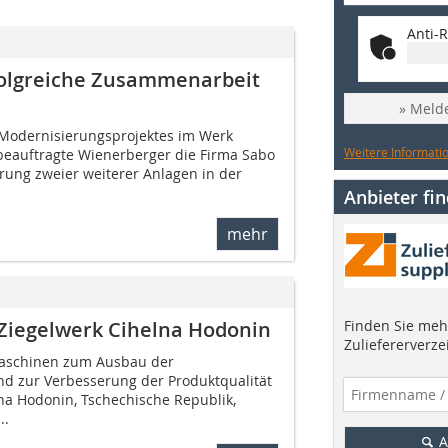
Anti-R
folgreiche Zusammenarbeit
» Melde
 Modernisierungsprojektes im Werk
Weitere Informatio
 beauftragte Wienerberger die Firma Sabo
rung zweier weiterer Anlagen in der
Anbieter fi
mehr
Finden Sie mehr
 Ziegelwerk Cihelna Hodonin
Zuliefererverze
Maschinen zum Ausbau der
nd zur Verbesserung der Produktqualität
lna Hodonin, Tschechische Republik,
..
A