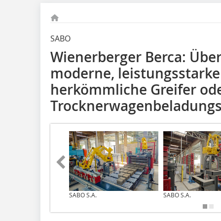
SABO
Wienerberger Berca: Übera
moderne, leistungsstarke
herkömmliche Greifer od
Trocknerwagenbeladung
SABO S.A.
SABO S.A.