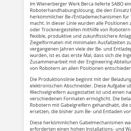
Im Wienerberger Werk Berca lieferte SABO e
Roboterhandhabungslösung, die den Einsatz 
herkömmlicher Be-/Entlademechanismen für T
macht. In dieser Linie wurden alle Positione
oder Trocknergestellen mithilfe von Robotern r
flexible, produktive und zukunftssichere Anlage
Ziegelformaten mit minimalen Ausfallzeiten z
vergangenen Jahren viele der Be- und Entlade
wurden, ist es das erste Mal, dass sich die I
Zusammenarbeit mit der Engineering-Abteilun
von Robotern an allen Positionen entschieden
Die Produktionslinie beginnt mit der Beladun
elektronischen Abschneider. Diese Aufgabe ü
Wechselgreifern ausgestattet ist und einen 
verschiedenen Formaten ermöglicht. Die be
Robotern mit Gabelgreifern gehandhabt, die
ersetzen, die bisher zum Be- und Entladen v
Diese herkömmlichen Gabelmechanismen war
erforderten einen hohen Installations- und W