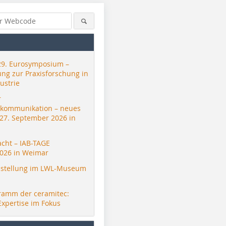
29. Eurosymposium –
ung zur Praxisforschung in
ustrie
r
skommunikation – neues
 27. September 2026 in
acht – IAB-TAGE
026 in Weimar
stellung im LWL-Museum
ramm der ceramitec:
SABO S.A.
SABO S.A.
Expertise im Fokus