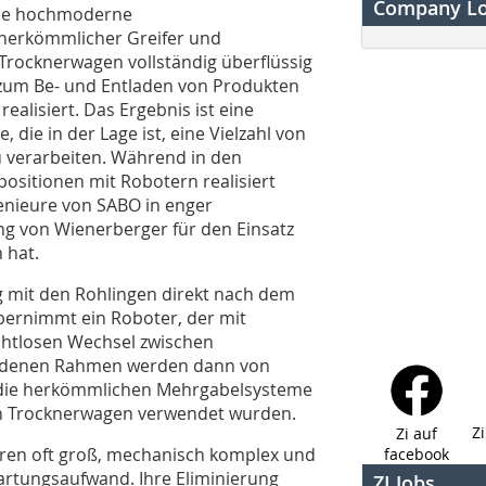
Company L
ine hochmoderne
herkömmlicher Greifer und
rocknerwagen vollständig überflüssig
n zum Be- und Entladen von Produkten
ealisiert. Das Ergebnis ist eine
, die in der Lage ist, eine Vielzahl von
u verarbeiten. Während in den
positionen mit Robotern realisiert
ngenieure von SABO in enger
g von Wienerberger für den Einsatz
 hat.
g mit den Rohlingen direkt nach dem
bernimmt ein Roboter, der mit
nahtlosen Wechsel zwischen
ladenen Rahmen werden dann von
 die herkömmlichen Mehrgabelsysteme
on Trocknerwagen verwendet wurden.
Z
Zi auf
en oft groß, mechanisch komplex und
facebook
artungsaufwand. Ihre Eliminierung
ZI Jobs