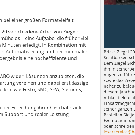
 bei einer großen Formatvielfalt
 20 verschiedene Arten von Ziegeln,
mühelos – eine Aufgabe, die früher viel
n Minuten erledigt. In Kombination mit
zten Automatisierung und der minimalen
Bricks Ziegel 20
Sichtbarkeit sc
Endergebnis eine hocheffiziente und
Dem Ziegel Sich
ihn in seiner A
Augen zu führe
SABO wider, Lösungen anzubieten, die
sowie das Ziege
Wartung vereinen und dabei erstklassige
näher zu beleu
lern wie Festo, SMC, SEW, Siemens,
diesem Jahrbuc
Artikel beleuch
Einsatzmöglichk
der Erreichung ihrer Geschäftsziele
seiner ganzen 
em Support und realer Leistung
Bestellen Sie je
Exemplar in u
oder schreiben 
leserservice@b