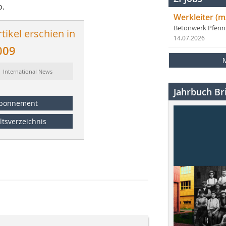
o.
Werkleiter (m
Betonwerk Pfen
tikel erschien in
14.07.2026
009
: International News
Jahrbuch Bri
bonnement
ltsverzeichnis