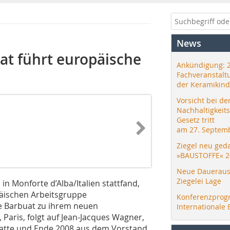
News
at führt europäische
Ankündigung: 
Fachveranstalt
der Keramikind
Vorsicht bei de
Nachhaltigkeit
Gesetz tritt
am 27. Septemb
Ziegel neu ged
»BAUSTOFFE« 2
Neue Daueraus
Ziegelei Lage
in Monforte d’Alba/Italien stattfand,
äischen Arbeitsgruppe
Konferenzprog
e Barbuat zu ihrem neuen
Internationale 
 Paris, folgt auf Jean-Jacques Wagner,
hatte und Ende 2008 aus dem Vorstand