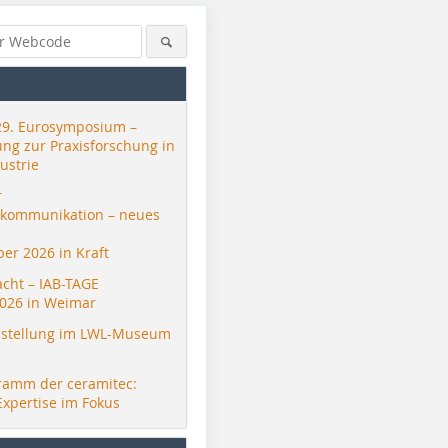
29. Eurosymposium –
ung zur Praxisforschung in
ustrie
r
skommunikation – neues
er 2026 in Kraft
acht – IAB-TAGE
026 in Weimar
stellung im LWL-Museum
ramm der ceramitec:
Expertise im Fokus