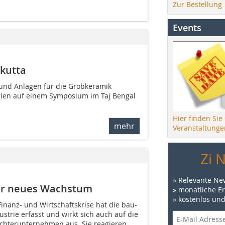
Zur Bestellung
Events
kutta
und Anlagen für die Grobkeramik
gien auf einem Symposium im Taj Bengal
Hier finden Sie
mehr
Veranstaltunge
Zi 
» Relevante Ne
 für neues Wachstum
» monatliche E
» kostenlos un
Finanz- und Wirtschaftskrise hat die bau-
trie erfasst und wirkt sich auch auf die
ochterunternehmen aus. Sie reagieren