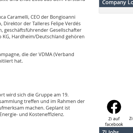
Company L
uca Caramelli, CEO der Bongioanni
 Direktor der Talleres Felipe Verdés
ch, geschäftsführender Gesellschafter
Co KG, Hardheim/Deutschland gehören
-Kampagne, die der VDMA (Verband
tiiert hat.
ort wird sich die Gruppe am 19.
ersammlung treffen und im Rahmen der
aufmerksam machen. Geplant ist
nergie- und Kosteneffizienz.
Z
Zi auf
facebook
ZI Jobs