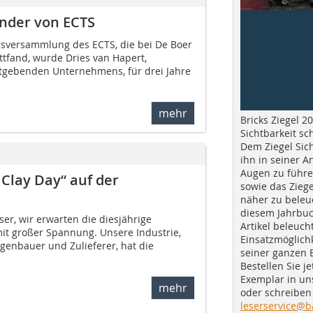
ender von ECTS
esversammlung des ECTS, die bei De Boer
tfand, wurde Dries van Hapert,
tgebenden Unternehmens, für drei Jahre
mehr
Bricks Ziegel 20
Sichtbarkeit sc
Dem Ziegel Sich
ihn in seiner A
Augen zu führe
Clay Day“ auf der
sowie das Ziege
näher zu beleu
diesem Jahrbuc
er, wir erwarten die diesjährige
Artikel beleuch
t großer Spannung. Unsere Industrie,
Einsatzmöglichk
agenbauer und Zulieferer, hat die
seiner ganzen 
Bestellen Sie je
Exemplar in u
mehr
oder schreiben 
leserservice@b