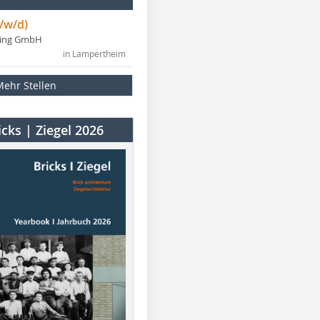
/w/d)
ning GmbH
in Lampertheim
Mehr Stellen
cks | Ziegel 2026