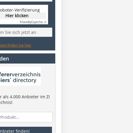
oboter-Verifizierung
Hier klicken
Friendly
Captcha ⇗
n Sie sich jetzt an
nen finden Sie hier
nden
 als 4.000 Anbieter im ZI
ichnis!
nbieter finden!