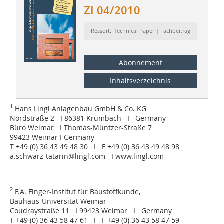
ZI 04/2010
Ressort: Technical Paper | Fachbeitrag
Abonnement
Inhaltsverzeichnis
1
Hans Lingl Anlagenbau GmbH & Co. KG
Nordstraße 2 I 86381 Krumbach I Germany
Büro Weimar I Thomas-Müntzer-Straße 7
99423 Weimar I Germany
T +49 (0) 36 43 49 48 30 I F +49 (0) 36 43 49 48 98
a.schwarz-tatarin@lingl.com I www.lingl.com
2
F.A. Finger-Institut für Baustoffkunde,
Bauhaus-Universität Weimar
Coudraystraße 11 I 99423 Weimar I Germany
T +49 (0) 36 43 58 47 61 I F +49 (0) 36 43 58 47 59