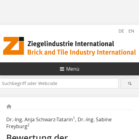
DE
EN
Menü
1
Dr.-Ing. Anja Schwarz-Tatarin
, Dr.-Ing. Sabine
2
Freyburg
Bewertung der