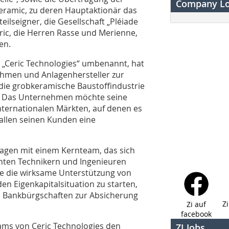
Company L
eramic, zu deren Hauptaktionär das
ilseigner, die Gesellschaft „Pléiade
ric, die Herren Rasse und Merienne,
en.
 „Ceric Technologies“ umbenannt, hat
nehmen und Anlagenhersteller zur
 die grobkeramische Baustoffindustrie
n. Das Unternehmen möchte seine
nternationalen Märkten, auf denen es
allen seinen Kunden eine
dlagen mit einem Kernteam, das sich
nten Technikern und Ingenieuren
e die wirksame Unterstützung von
en Eigenkapitalsituation zu starten,
 Bankbürgschaften zur Absicherung
Z
Zi auf
facebook
eams von Ceric Technologies den
ZI Jobs