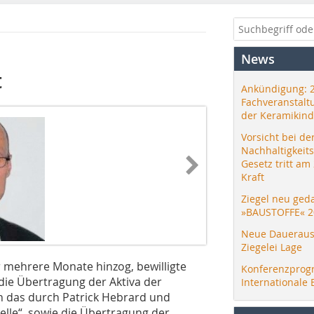
News
t
Ankündigung: 
Fachveranstalt
der Keramikind
Vorsicht bei de
Nachhaltigkeit
Gesetz tritt am
Kraft
Ziegel neu ged
»BAUSTOFFE« 2
Neue Daueraus
Ziegelei Lage
 mehrere Monate hinzog, bewilligte
Konferenzprog
die Übertragung der Aktiva der
Internationale 
n das durch Patrick Hebrard und
elle“, sowie die Übertragung der