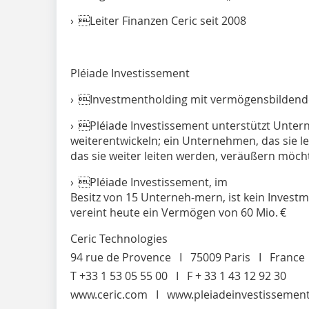
› Leiter Finanzen Ceric seit 2008
Pléiade Investissement
› Investmentholding mit vermögensbildend
› Pléiade Investissement unterstützt Unte
weiterentwickeln; ein Unternehmen, das sie l
das sie weiter leiten werden, veräußern möch
› Pléiade Investissement, im
Besitz von 15 Unterneh­-mern, ist kein Inves
vereint heute ein Vermögen von 60 Mio. €
Ceric Technologies
94 rue de Provence I 75009 Paris I France
T +33 1 53 05 55 00 I F + 33 1 43 12 92 30
www.ceric.com I www.pleiadeinvestissemen