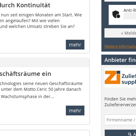
durch Kontinuität
Anti-R
st nun seit einigen Monaten am Start. Wie
n angelaufen? Mit wie vielen
e und welchen Umsatz streben Sie an?
» Melde
mehr
Weitere Informatio
Anbieter fi
eschäftsräume ein
Technologies seine neuen Geschäftsräume
 unter dem Motto Ceric 50 Jahre danach
e Wachstumsphase in der...
Finden Sie mehr
Zuliefererverze
mehr
A