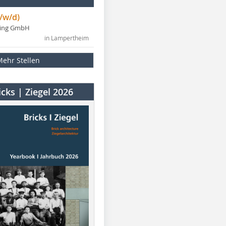
/w/d)
ning GmbH
in Lampertheim
Mehr Stellen
cks | Ziegel 2026