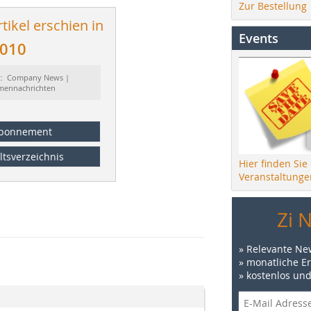
Zur Bestellung
tikel erschien in
Events
2010
t: Company News |
rmennachrichten
bonnement
ltsverzeichnis
Hier finden Sie
Veranstaltunge
Zi 
» Relevante Ne
» monatliche E
» kostenlos un