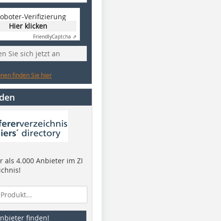
oboter-Verifizierung
Hier klicken
Friendly
Captcha ⇗
n Sie sich jetzt an
nen finden Sie hier
nden
 als 4.000 Anbieter im ZI
ichnis!
nbieter finden!