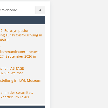
29. Eurosymposium –
ung zur Praxisforschung in
ustrie
r
skommunikation – neues
 27. September 2026 in
acht – IAB-TAGE
026 in Weimar
stellung im LWL-Museum
ramm der ceramitec:
Expertise im Fokus