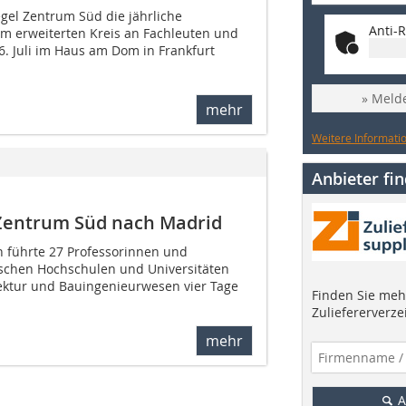
egel Zentrum Süd die jährliche
Anti-R
m erweiterten Kreis an Fachleuten und
. Juli im Haus am Dom in Frankfurt
» Melde
mehr
Weitere Informatio
Anbieter fi
 Zentrum Süd nach Madrid
n führte 27 Professorinnen und
schen Hochschulen und Universitäten
ektur und Bauingenieurwesen vier Tage
Finden Sie mehr
Zuliefererverze
mehr
A