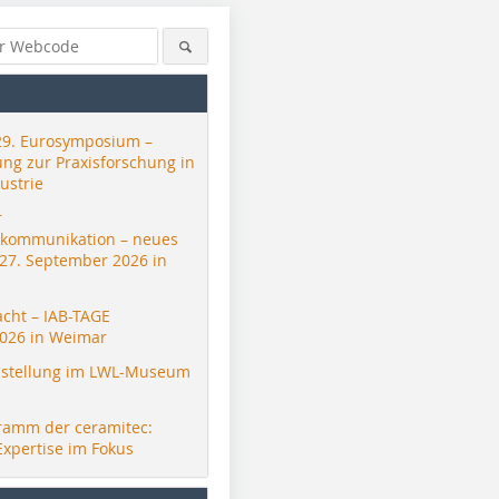
29. Eurosymposium –
ung zur Praxisforschung in
ustrie
r
skommunikation – neues
 27. September 2026 in
acht – IAB-TAGE
026 in Weimar
stellung im LWL-Museum
ramm der ceramitec:
Expertise im Fokus