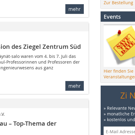
Zur Bestellung
mehr
Events
sion des Ziegel Zentrum Süd
äynät-salo waren vom 4. bis 7. Juli das
hul-Professorinnen und Professoren der
uingenieurwesens aus ganz
Hier finden Sie
Veranstaltunge
mehr
Zi 
» Relevante Ne
» monatliche E
.V.
» kostenlos un
au – Top-Thema der