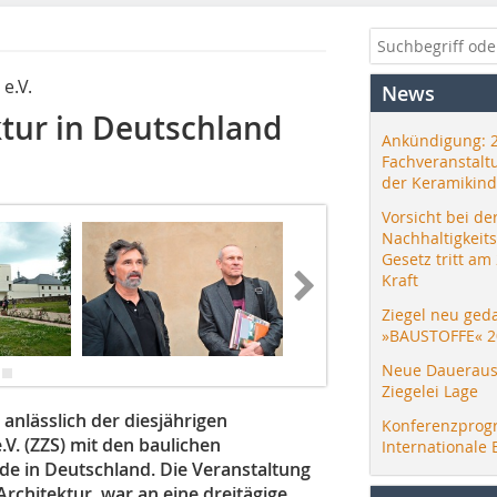
e.V.
News
ktur in Deutschland
Ankündigung: 
Fachveranstalt
der Keramikind
Vorsicht bei de
Nachhaltigkeit
Gesetz tritt am
Kraft
Ziegel neu ged
»BAUSTOFFE« 2
Neue Daueraus
Ziegelei Lage
anlässlich der diesjährigen
Konferenzprog
V. (ZZS) mit den baulichen
Internationale 
 in Deutschland. Die Veranstaltung
chitektur, war an eine dreitägige