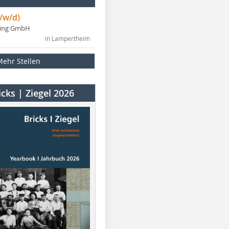
/w/d)
ning GmbH
in Lampertheim
Mehr Stellen
cks | Ziegel 2026