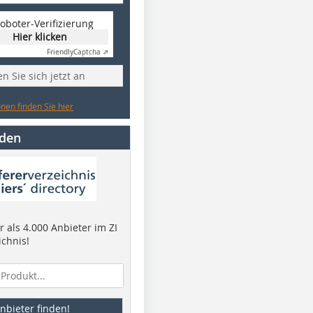
oboter-Verifizierung
Hier klicken
Friendly
Captcha ⇗
n Sie sich jetzt an
nen finden Sie hier
nden
 als 4.000 Anbieter im ZI
ichnis!
nbieter finden!