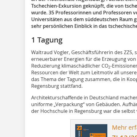
Tschechien-Exkursion geknüpft, die von tsch
wurde. 35 Professorinnen und Professoren v
Universitäten aus dem süddeutschen Raum ge
sehr persönlichen Einblick in das tschechisc
1 Tagung
Waltraud Vogler, Geschäftsführerin des ZZS,
erneuerbarer Energien für die Erzeugung vo
Reduzierung klimaschädlicher CO
-Emissione
2
Ressourcen der Welt zum Leitmotiv all unser
das Thema der Tagung zusammen, die in Koop
Regensburg stattfand.
Architekturschaffende in Deutschland mach
uniforme „Verpackung“ von Gebäuden. Aufhän
der Hochschule in Regensburg war die selbst v
Mehr erf