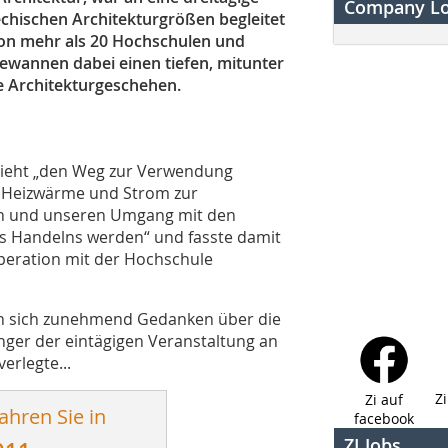
Company L
echischen Architekturgrößen begleitet
on mehr als 20 Hochschulen und
wannen dabei einen tiefen, mitunter
he Architekturgeschehen.
 sieht „den Weg zur Verwendung
n Heizwärme und Strom zur
n und unseren Umgang mit den
es Handelns werden“ und fasste damit
eration mit der Hochschule
en sich zunehmend Gedanken über die
ger der eintägigen Veranstaltung an
erlegte...
Z
Zi auf
ahren Sie in
facebook
ZI Jobs