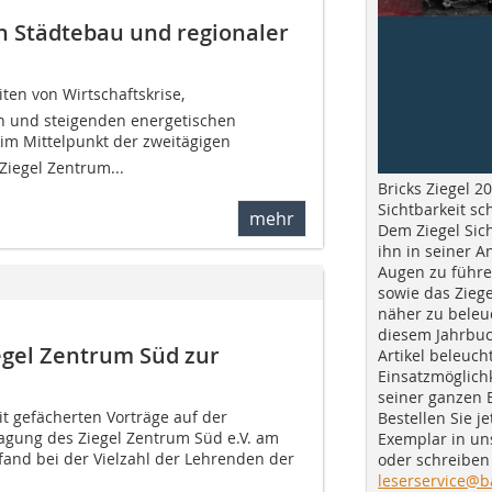
n Städtebau und regionaler
ten von Wirtschaftskrise,
n und steigenden energetischen
im Mittelpunkt der zweitägigen
Ziegel Zentrum...
Bricks Ziegel 20
Sichtbarkeit sc
mehr
Dem Ziegel Sich
ihn in seiner A
Augen zu führe
sowie das Ziege
näher zu beleu
diesem Jahrbuc
gel Zentrum Süd zur
Artikel beleuch
Einsatzmöglichk
seiner ganzen 
t gefächerten Vorträge auf der
Bestellen Sie je
agung des Ziegel Zentrum Süd e.V. am
Exemplar in u
fand bei der Vielzahl der Lehrenden der
oder schreiben 
leserservice@b