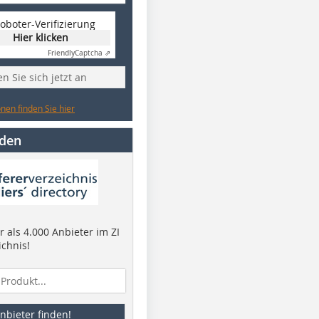
oboter-Verifizierung
Hier klicken
Friendly
Captcha ⇗
n Sie sich jetzt an
nen finden Sie hier
nden
 als 4.000 Anbieter im ZI
ichnis!
nbieter finden!