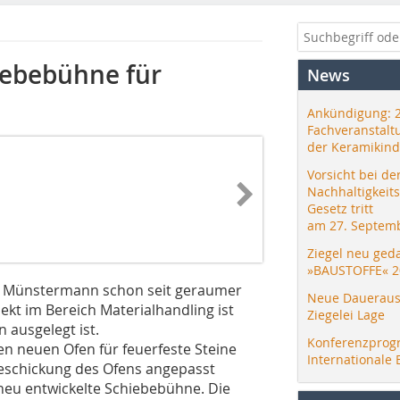
iebebühne für
News
Ankündigung: 
Fachveranstalt
der Keramikind
Vorsicht bei de
Nachhaltigkeit
Gesetz tritt
am 27. Septemb
Ziegel neu ged
»BAUSTOFFE« 2
ei Münstermann schon seit geraumer
Neue Daueraus
ojekt im Bereich Materialhandling ist
Ziegelei Lage
 ausgelegt ist.
Konferenzprog
 neuen Ofen für feuerfeste Steine
Internationale 
Beschickung des Ofens angepasst
neu entwickelte Schiebebühne. Die