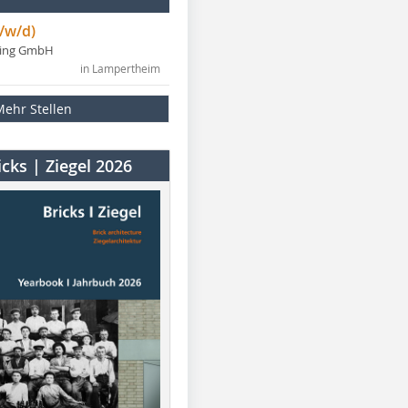
/w/d)
ning GmbH
in Lampertheim
Mehr Stellen
cks | Ziegel 2026