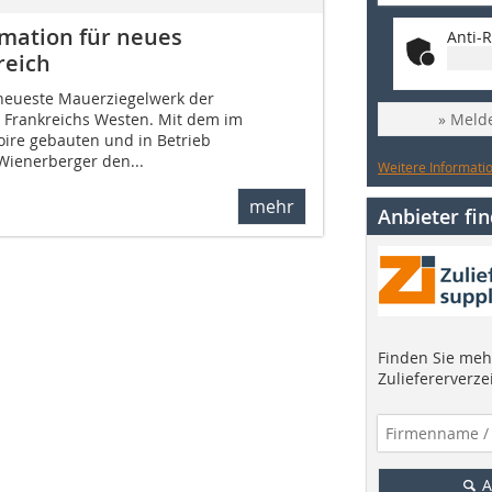
omation für neues
Anti-R
reich
 neueste Mauerziegelwerk der
» Melde
 Frankreichs Westen. Mit dem im
ire gebauten und in Betrieb
ienerberger den...
Weitere Informatio
mehr
Anbieter fi
Finden Sie mehr
Zuliefererverze
A