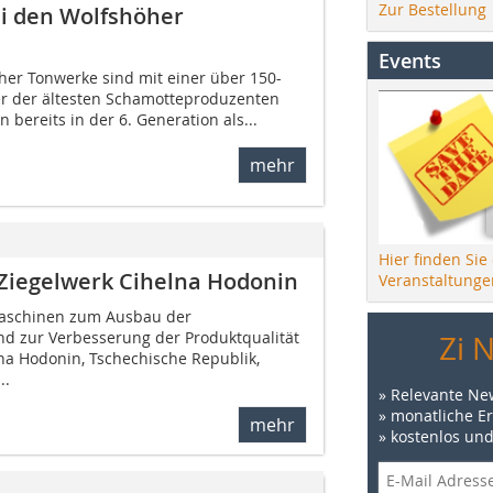
Zur Bestellung
i den Wolfshöher
Events
her Tonwerke sind mit einer über 150-
er der ältesten Schamotteproduzenten
 bereits in der 6. Generation als...
mehr
Hier finden Sie
 Ziegelwerk Cihelna Hodonin
Veranstaltunge
Maschinen zum Ausbau der
nd zur Verbesserung der Produktqualität
Zi 
lna Hodonin, Tschechische Republik,
..
» Relevante Ne
» monatliche E
mehr
» kostenlos un