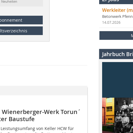
Neuheiten
Werkleiter (m
Betonwerk Pfen
bonnement
14.07.2026
ltsverzeichnis
Jahrbuch Bri
n Wienerberger-Werk Torun´
ter Baustufe
d Leistungsumfang von Keller HCW für