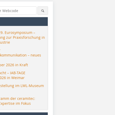
29. Eurosymposium –
ung zur Praxisforschung in
ustrie
r
skommunikation – neues
er 2026 in Kraft
acht – IAB-TAGE
026 in Weimar
stellung im LWL-Museum
ramm der ceramitec:
Expertise im Fokus