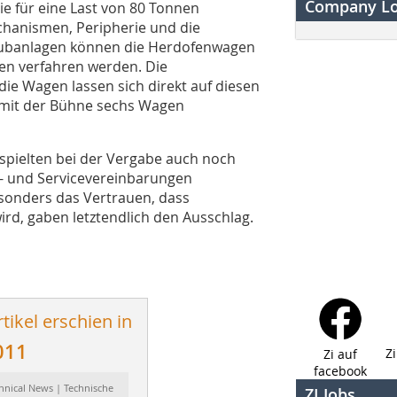
Company L
ie für eine Last von 80 Tonnen
chanismen, Peripherie und die
hubanlagen können die Herdofenwagen
gen verfahren werden. Die
die Wagen lassen sich direkt auf diesen
 mit der Bühne sechs Wagen
spielten bei der Vergabe auch noch
ie- und Servicevereinbarungen
besonders das Vertrauen, dass
rd, gaben letztendlich den Ausschlag.
tikel erschien in
011
Z
Zi auf
facebook
hnical News | Technische
ZI Jobs