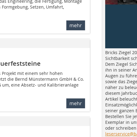
das Engineering, die Fertigung, Montage
 Formgebung, Setzen, Umfahrt,
mehr
Bricks Ziegel 20
Sichtbarkeit sc
euerfeststeine
Dem Ziegel Sich
ihn in seiner A
s Projekt mit einem sehr hohen
Augen zu führe
etzt die Bernd Münstermann GmbH & Co.
sowie das Ziege
G um, eine Absetz- und Kalibrieranlage
näher zu beleu
diesem Jahrbuc
Artikel beleuch
mehr
Einsatzmöglichk
seiner ganzen 
Bestellen Sie je
Exemplar in u
oder schreiben 
leserservice@b