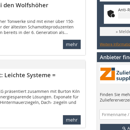
i den Wolfshöher
Anti-R
her Tonwerke sind mit einer über 150-
er der ältesten Schamotteproduzenten
» Melde
 bereits in der 6. Generation als...
mehr
Weitere Informatio
Anbieter fi
: Leichte Systeme =
G präsentiert zusammen mit Burton Kiln
Finden Sie mehr
energiesparende Lösungen. Exponate für
Zuliefererverze
 Hintermauerziegeln, Dach- ziegeln und
mehr
A