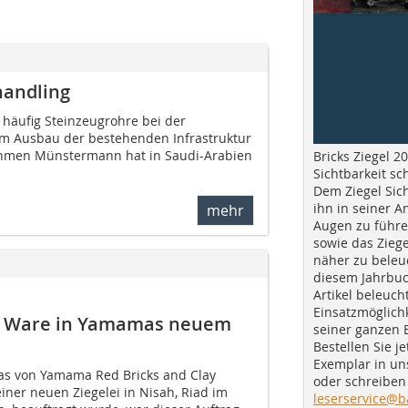
andling
häufig Steinzeugrohre bei der
m Ausbau der bestehenden Infrastruktur
ehmen Münstermann hat in Saudi-Arabien
Bricks Ziegel 20
Sichtbarkeit sc
Dem Ziegel Sich
ihn in seiner A
mehr
Augen zu führe
sowie das Ziege
näher zu beleu
diesem Jahrbuc
Artikel beleuch
Einsatzmöglichk
er Ware in Yamamas neuem
seiner ganzen 
Bestellen Sie je
Exemplar in u
das von Yamama Red Bricks and Clay
oder schreiben 
iner neuen Ziegelei in Nisah, Riad im
leserservice@b