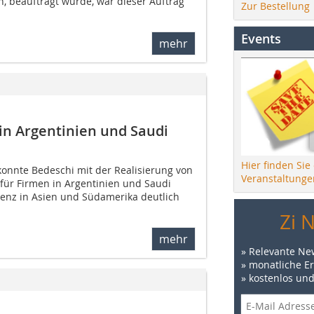
, beauftragt wurde, war dieser Auftrag
Zur Bestellung
Events
mehr
in Argentinien und Saudi
Hier finden Sie
konnte Bedeschi mit der Realisierung von
Veranstaltunge
ür Firmen in Argentinien und Saudi
enz in Asien und Südamerika deutlich
Zi 
mehr
» Relevante Ne
» monatliche E
» kostenlos un