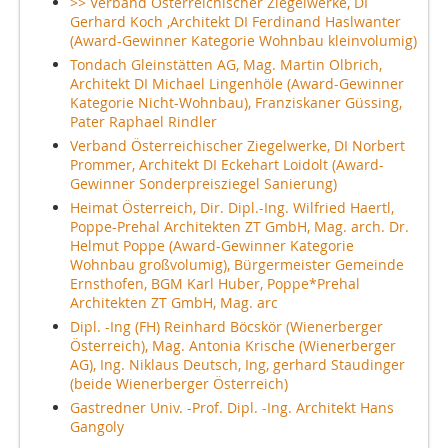
>> Verband Österreichischer Ziegelwerke, DI
Gerhard Koch ,Architekt DI Ferdinand Haslwanter
(Award-Gewinner Kategorie Wohnbau kleinvolumig)
Tondach Gleinstätten AG, Mag. Martin Olbrich,
Architekt DI Michael Lingenhöle (Award-Gewinner
Kategorie Nicht-Wohnbau), Franziskaner Güssing,
Pater Raphael Rindler
Verband Österreichischer Ziegelwerke, DI Norbert
Prommer, Architekt DI Eckehart Loidolt (Award-
Gewinner Sonderpreisziegel Sanierung)
Heimat Österreich, Dir. Dipl.-Ing. Wilfried Haertl,
Poppe-Prehal Architekten ZT GmbH, Mag. arch. Dr.
Helmut Poppe (Award-Gewinner Kategorie
Wohnbau großvolumig), Bürgermeister Gemeinde
Ernsthofen, BGM Karl Huber, Poppe*Prehal
Architekten ZT GmbH, Mag. arc
Dipl. -Ing (FH) Reinhard Böcskör (Wienerberger
Österreich), Mag. Antonia Krische (Wienerberger
AG), Ing. Niklaus Deutsch, Ing, gerhard Staudinger
(beide Wienerberger Österreich)
Gastredner Univ. -Prof. Dipl. -Ing. Architekt Hans
Gangoly