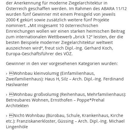
der Anerkennung für moderne Ziegelarchitektur in
Österreich geschaffen werden. Im Rahmen des ABARA 11/12
wurden fünf Gewinner mit einem Preisgeld von jeweils
2000 € gekürt sowie zusätzlich weitere fünf Projekte
nominiert. „Mit insgesamt 10 österreichischen
Einreichungen wollen wir einen starken heimischen Beitrag
zum internationalen Wettbewerb „brick 12“ leisten, der die
besten Beispiele moderner Ziegelarchitektur weltweit
auszeichnen wird“, freut sich Dipl.-Ing. Gerhard Koch,
Europa-Geschäftsführer des VÖZ.
Gewinner in den vier vorgesehenen Kategorien wurden:
› Wohnbau kleinvolumig (Einfamilienhaus,
Zweifamilienhaus): Haus H, Silz – Arch. Dipl.-Ing. Ferdinand
Haslwanter
› Wohnbau großvolumig (Reihenhaus, Mehrfamilienhaus):
Betreubares Wohnen, Ernsthofen – Poppe*Prehal
Architekten
› Nicht-Wohnbau (Bürobau, Schule, Krankenhaus, Kirche
etc.): Franziskanerkloster, Güssing – Arch. Dipl.-Ing. Michael
Lingenhöle