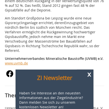
einem deutlichen Rückgang in der Verwertungsquote von 76
% auf 52 %. Das heißt, Stand 2012 gingen fast 48 % der
Gipsabfälle auf die Deponie.
Am Standort Großpösna bei Leipzig wurde eine neue
Gipsrecyclinganlage errichtet, derenEinzugsgebiet von
nördlich Berlin bis südlich von München reicht. Das
Verfahren ermöglicht die Rückgewinnung hochwertiger
Gipsbaustoffe, jedoch nehme man im Markt eine
Verschiebung der Massenströme bei Bauabfällen auf
Gipsbasis in Richtung Tschechische Republik wahr, so der
Referent.
Unternehmerverbandes Mineralische Baustoffe (UVMB) e.V.
www.uvmb.de
x
Zi Newsletter
Haben Sie Interesse an den neuesten
Thematisch passende Artikel:
Informationen aus der Ziegelindustrie?
Dann melden Sie sich zu unserem
kostenlosen Newsletter an!
Unternehmerverbandes Mineralische Baustoffe (UVMB) e. V.