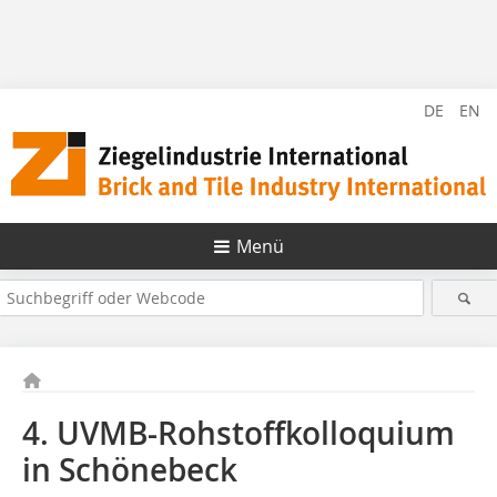
DE
EN
Menü
4. UVMB-Rohstoffkolloquium
in Schönebeck