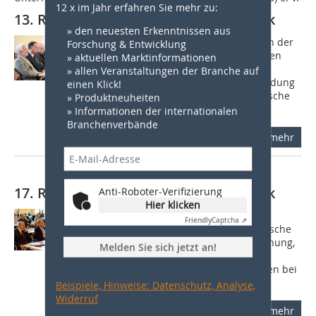
12 x im Jahr erfahren Sie mehr zu:
13. Rohstoffkolloquium in Schönebeck
» den neuesten Erkenntnissen aus
Über 90 Teilnehmer aus Unternehmen der
Forschung & Entwicklung
Steine- und Erden-Industrie, Verbänden
» aktuellen Marktinformationen
und Kammern, der Berg- und
» allen Veranstaltungen der Branche auf
Umweltverwaltungen waren der Einladung
einen Klick!
des Unternehmerverbandes Mineralische
» Produktneuheiten
Baustoffe (UVMB)...
» Informationen der internationalen
Branchenverbände
mehr
17. Rohstoffkolloquium in Schönebeck
Anti-Roboter-Verifizierung
Hier klicken
Artenschutz und Biodiversität in der
Friendly
Captcha ⇗
betrieblichen Praxis, die raumordnerische
Rohstoffsicherung in der Regionalplanung,
Melden Sie sich jetzt an!
die Versorgungssicherheit mit
Baurohstoffen, gesetzliche Änderungen bei
der...
Beispiele, Hinweise: Datenschutz, Analyse,
Widerruf
mehr