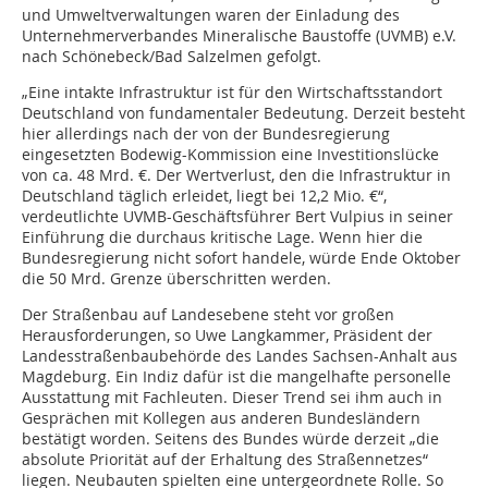
und Umweltverwaltungen waren der Einladung des
Unternehmerverbandes Mineralische Baustoffe (UVMB) e.V.
nach Schönebeck/Bad Salzelmen gefolgt.
„Eine intakte Infrastruktur ist für den Wirtschaftsstandort
Deutschland von fundamentaler Bedeutung. Derzeit besteht
hier allerdings nach der von der Bundesregierung
eingesetzten Bodewig-Kommission eine Investitionslücke
von ca. 48 Mrd. €. Der Wertverlust, den die Infrastruktur in
Deutschland täglich erleidet, liegt bei 12,2 Mio. €“,
verdeutlichte UVMB-Geschäftsführer Bert Vulpius in seiner
Einführung die durchaus kritische Lage. Wenn hier die
Bundesregierung nicht sofort handele, würde Ende Oktober
die 50 Mrd. Grenze überschritten werden.
Der Straßenbau auf Landesebene steht vor großen
Herausforderungen, so Uwe Langkammer, Präsident der
Landesstraßenbaubehörde des Landes Sachsen-Anhalt aus
Magdeburg. Ein Indiz dafür ist die mangelhafte personelle
Ausstattung mit Fachleuten. Dieser Trend sei ihm auch in
Gesprächen mit Kollegen aus anderen Bundesländern
bestätigt worden. Seitens des Bundes würde derzeit „die
absolute Priorität auf der Erhaltung des Straßennetzes“
liegen. Neubauten spielten eine untergeordnete Rolle. So