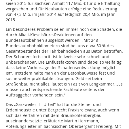
seien 2015 für Sachsen-Anhalt 117 Mio. € für die Erhaltung
vorgesehen und für Neubauten erfolge eine Reduzierung
von 47,3 Mio. im Jahr 2014 auf lediglich 20,4 Mio. im Jahr
2015.
Ein besonderes Problem seien immer noch die Schäden, die
durch Alkali-Kieselsäure-Reaktionen auf den
Bundesautobahnen ausgelöst werden. „Mit 248
Bundesautobahnkilometern sind bei uns etwa 30 % des
Gesamtbestandes der Fahrbahndecken aus Beton betroffen.
Der Schadensfortschritt ist teilweise sehr schnell und
unberechenbar. Die Einflussfaktoren sind dabei so vielfältig,
dass keine Vorhersage der Schadensentwicklung möglich
ist“. Trotzdem halte man an der Betonbauweise fest und
suche weiter praktikable Lösungen. Geld sei beim
Straßenbau nicht alles, lautet ein Fazit von Langkammer. „Es
müssen auch entsprechende Fachleute seitens der
Auftraggeber vorhanden sein.“
Das „Garzweiler II - Urteil“ hat für die Steine- und
Erdenindustrie unter Bergrecht Praxisrelevanz, auch wenn
sich das Verfahren mit dem Braunkohlenbergbau
auseinandersetzte, erläuterte Martin Herrmann,
Abteilungsleiter im Sächsischen Oberbergamt Freiberg. Mit