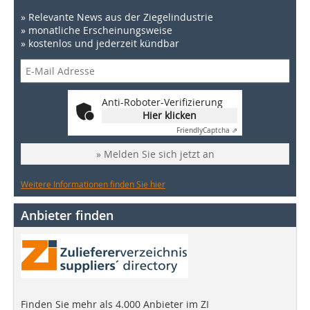
» Relevante News aus der Ziegelindustrie
» monatliche Erscheinungsweise
» kostenlos und jederzeit kündbar
Anti-Roboter-Verifizierung
Hier klicken
Friendly
Captcha ⇗
» Melden Sie sich jetzt an
Weitere Informationen finden Sie hier
Anbieter finden
Finden Sie mehr als 4.000 Anbieter im ZI