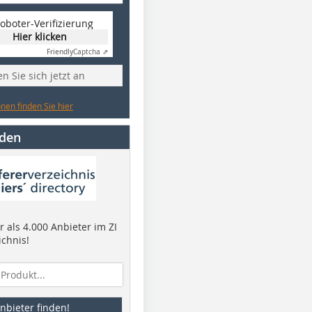
oboter-Verifizierung
Hier klicken
Friendly
Captcha ⇗
n Sie sich jetzt an
nen finden Sie hier
nden
 als 4.000 Anbieter im ZI
ichnis!
nbieter finden!