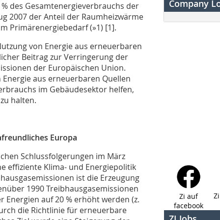
Company L
40 % des Gesamtenergieverbrauchs der
trug 2007 der Anteil der Raumheizwärme
 Primärenergiebedarf (»1) [1].
Nutzung von Energie aus erneuerbaren
icher Beitrag zur Verringerung der
issionen der Europäischen Union.
 Energie aus erneuerbaren Quellen
erbrauchs im Gebäudesektor helfen,
zu halten.
afreundliches Europa
gischen Schlussfolgerungen im März
ne effiziente Klima- und Energiepolitik
ibhausgasemissionen ist die Erzeugung
egenüber 1990 Treibhausgasemissionen
Z
Zi auf
r Energien auf 20 % erhöht werden (z.
facebook
urch die Richtlinie für erneuerbare
ZI Jobs