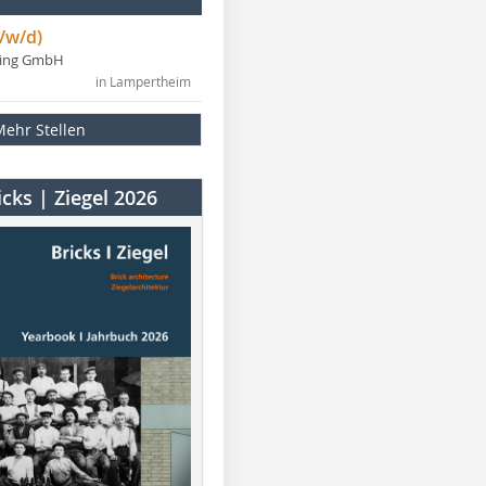
/w/d)
ning GmbH
in Lampertheim
Mehr Stellen
cks | Ziegel 2026