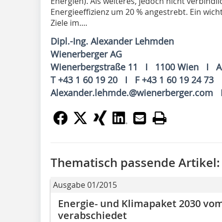
Energien). Als weiteres, jedoch nicht verbindl
Energieeffizienz um 20 % angestrebt. Ein wic
Ziele im....
Dipl.-Ing. Alexander Lehmden
Wienerberger AG
Wienerbergstraße 11 I 1100 Wien I Au
T +43 1 60 19 20 I F +43 1 60 19 24 73
Alexander.lehmde.@wienerberger.com 
Thematisch passende Artikel:
Ausgabe 01/2015
Energie- und Klimapaket 2030 vom
verabschiedet