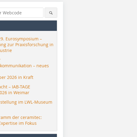
29. Eurosymposium –
ung zur Praxisforschung in
ustrie
r
skommunikation – neues
er 2026 in Kraft
acht – IAB-TAGE
026 in Weimar
stellung im LWL-Museum
ramm der ceramitec:
Expertise im Fokus