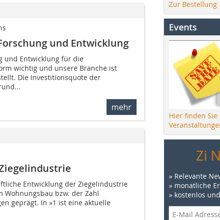
Zur Bestellung
Events
hs
e Forschung und Entwicklung
g und Entwicklung für die
norm wichtig und unsere Branche ist
ellt. Die Investitionsquote der
rund...
mehr
Hier finden Sie
Veranstaltunge
Zi 
Ziegelindustrie
» Relevante Ne
aftliche Entwicklung der Ziegelindustrie
» monatliche E
m Wohnungsbau bzw. der Zahl
» kostenlos un
n geprägt. In »1 ist eine aktuelle