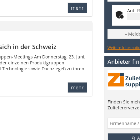
mehr
Anti-R
» Melde
 sich in der Schweiz
Weitere Informatio
ppen-Meetings Am Donnerstag, 23. Juni,
Anbieter fi
r der einzelnen Produktgruppen
Technologie sowie Dachziegel) zu ihren
mehr
Finden Sie mehr
Zuliefererverze
A