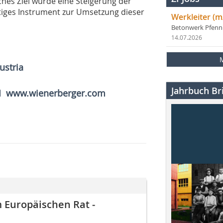
iches Ziel wurde eine Steigerung der
htiges Instrument zur Umsetzung dieser
Werkleiter (m
Betonwerk Pfen
14.07.2026
stria
Jahrbuch Bri
I www.wienerberger.com
 Europäischen Rat ­