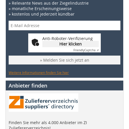
» Relevante News aus der Ziegelindustrie
» monatliche Erscheinungsweise
» kostenlos und jederzeit kündbar
Anti-Roboter-Verifizierung
Hier klicken
Friendly
Captcha ⇗
» Melden Sie sich jetzt an
Weitere Informationen finden Sie hier
Anbieter finden
Finden Sie mehr als 4.000 Anbieter im ZI
Zuliefererverzeichnis!