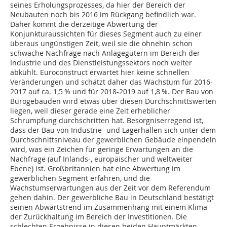
seines Erholungsprozesses, da hier der Bereich der
Neubauten noch bis 2016 im Rückgang befindlich war.
Daher kommt die derzeitige Abwertung der
Konjunkturaussichten für dieses Segment auch zu einer
überaus ungünstigen Zeit, weil sie die ohnehin schon
schwache Nachfrage nach Anlagegütern im Bereich der
Industrie und des Dienstleistungssektors noch weiter
abkühlt. Euroconstruct erwartet hier keine schnellen
Veränderungen und schätzt daher das Wachstum für 2016-
2017 auf ca. 1,5 % und für 2018-2019 auf 1,8 %. Der Bau von
Bürogebäuden wird etwas über diesen Durchschnittswerten
liegen, weil dieser gerade eine Zeit erheblicher
Schrumpfung durchschritten hat. Besorgniserregend ist,
dass der Bau von Industrie- und Lagerhallen sich unter dem
Durchschnittsniveau der gewerblichen Gebäude einpendeln
wird, was ein Zeichen für geringe Erwartungen an die
Nachfrage (auf Inlands-, europäischer und weltweiter
Ebene) ist. Großbritannien hat eine Abwertung im
gewerblichen Segment erfahren, und die
Wachstumserwartungen aus der Zeit vor dem Referendum
gehen dahin. Der gewerbliche Bau in Deutschland bestätigt
seinen Abwärtstrend im Zusammenhang mit einem Klima
der Zurückhaltung im Bereich der Investitionen. Die
schlechten Ergebnisse in diesen beiden Hauptmärkten