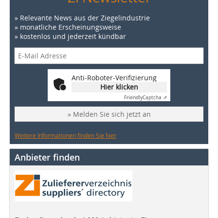
» Relevante News aus der Ziegelindustrie
» monatliche Erscheinungsweise
» kostenlos und jederzeit kündbar
Anti-Roboter-Verifizierung
Hier klicken
Friendly
Captcha ⇗
» Melden Sie sich jetzt an
Weitere Informationen finden Sie hier
Anbieter finden