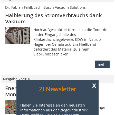
Dr. Fabian Fahlbusch, Busch Vacuum Solutions
Halbierung des Stromverbrauchs dank
Vakuum
Hoch aufgeschüttet türmt sich die Tonerde
in der Eingangshalle des
Klinkerdachziegelwerks KDW in Natrup-
Hagen bei Osnabrück. Ein Fließband
befördert das Material zu einem
Siebrundbeschicker,...
mehr
Ausgabe 7/2016
x
Energieeffiziente Vakuumpumpe für
Zi Newsletter
Monier-Werk in Tegelen
Im Monier-Werk im niederländischen
Haben Sie Interesse an den neuesten
Tegelen punktet eine GHS-Vakuumpumpe
Informationen aus der Ziegelindustrie?
von Atlas Copco in der Dachziegel­
Dann melden Sie sich zu unserem