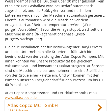
Wasserdampf sind bei Drücken über 30 mbar (absolut) kein
Problem: Der Gasballast wird bei Bedarf automatisch
zugeschaltet, und die Spülzyklen vor und nach dem
Entleeren werden von der Maschine automatisch gesteuert.
Ebenfalls automatisch wird die Maschine vor dem
Anlagenstart auf Betriebstemperatur erwärmt („Pre-
purge“=„Vorspülen“). Bevor die Anlage stoppt, wechselt die
Maschine in eine Öl-Regenerationsphase („Post-
purge“=„Nachspülen“).
Die neue Installation hat für Ibstock-Ingenier Daryl Leivers
und sein Unternehmen alle Kriterien erfüllt: „Ich bin
beeindruckt von der Leistung der Atlas-Copco-Pumpen. Mit
ihnen konnten wir unsere Produktivität bei gleichem
Vakuumniveau und konstanter Qualität steigern. Außerdem
sind die Maschinen leiser und nehmen nur eine Stellfläche
von der Größe einer Palette ein. Und wir können mit den
Pumpen unseren Energiebedarf für den Prozess um bis zu
60 % senken.“
Atlas Copco Kompressoren und Drucklufttechnik GmbH
www.atlascopco.de
Atlas Copco MCT GmbH
45141 Essen