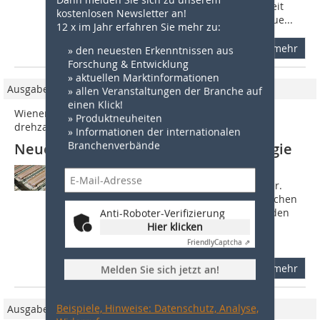
produktion mit höchster Zu­ver­lässigkeit
kostenlosen Newsletter an!
und niedrigem Energieverbrauch. Neue...
12 x im Jahr erfahren Sie mehr zu:
mehr
» den neuesten Erkenntnissen aus
Forschung & Entwicklung
» aktuellen Marktinformationen
Ausgabe 4/2016
» allen Veranstaltungen der Branche auf
einen Klick!
Wienerberger Eisenberg evakuiert Dachziegel mit
» Produktneuheiten
drehzahlgeregelter Atlas-Copco-Pumpe
» Informationen der internationalen
Branchenverbände
Neue Vakuumpumpe spart 70 % Energie
In Eisenberg stellt Wienerberger die
unterschiedlichsten Tondachziegel her.
Darunter kleinere Mengen an historischen
Ziegeln, wie etwa Biberschwänze für den
Anti-Roboter-Verifizierung
französischen Markt. Diese werden
Hier klicken
ebenso...
Friendly
Captcha ⇗
mehr
Melden Sie sich jetzt an!
Beispiele, Hinweise: Datenschutz, Analyse,
Ausgabe 05/2022