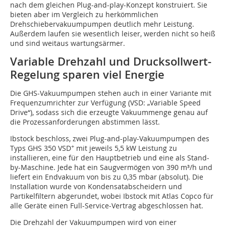
nach dem gleichen Plug-and-play-Konzept konstruiert. Sie
bieten aber im Vergleich zu herkömmlichen
Drehschiebervakuumpumpen deutlich mehr Leistung.
Außerdem laufen sie wesentlich leiser, werden nicht so heiß
und sind weitaus wartungsärmer.
Variable Drehzahl und Drucksollwert-
Regelung sparen viel Energie
Die GHS-Vakuumpumpen stehen auch in einer Variante mit
Frequenzumrichter zur Verfügung (VSD: „Variable Speed
Drive“), sodass sich die erzeugte Vakuummenge genau auf
die Prozessanforderungen abstimmen lässt.
Ibstock beschloss, zwei Plug-and-play-Vakuumpumpen des
+
Typs GHS 350 VSD
mit jeweils 5,5 kW Leistung zu
installieren, eine für den Hauptbetrieb und eine als Stand-
by-Maschine. Jede hat ein Saugvermögen von 390 m³/h und
liefert ein Endvakuum von bis zu 0,35 mbar (absolut). Die
Installation wurde von Kondensatabscheidern und
Partikelfiltern abgerundet, wobei Ibstock mit Atlas Copco für
alle Geräte einen Full-Service-Vertrag abgeschlossen hat.
Die Drehzahl der Vakuumpumpen wird von einer