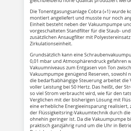
gleichbleibend hohe Qualität produziert werd
Die Tonentgasungsanlage Cobra (
»1
) wurde k
montiert angeliefert und musste nur noch a
Einheit besteht neben der Vakuumpumpe un
vorgeschalteten Standfilter für die Staub- un
zusätzlichen Ansaugfilter mit Polyestereinsat
Zirkulationseinheit.
Grundsätzlich kann eine Schraubenvakuump
0,01 mbar und Atmosphärendruck gefahren we
Vakuumniveaus zum Entgasen von Ton zwische
Vakuumpumpe genügend Reserven, sowohl na
die bedarfsabhängige Steuerung arbeitet di
voller Leistung bei 50 Hertz. Das heißt, der S
so viel Strom verbraucht wird, wie für den tat
Verglichen mit der bisherigen Lösung mit Fl
eine erhebliche Energieeinsparung realisier
der Flüssigkeitsring-Vakuumtechnik durch d
ohnehin geringer ist. Da die Vakuumpumpe b
praktisch ganzjährig rund um die Uhr in Betri