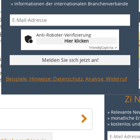
Zur Bestellung
» Informationen der internationalen Branchenverbände
lage Cobra im April 2018 arbeitet
Events
. Die Wartungsarbeiten beschränken
ungsvertrag mit Busch ist festgelegt,
e einmal jährlich wartet und
Anti-Roboter-Verifizierung
erprüfung auf regelmäßige
Hier klicken
Friendly
Captcha ⇗
r die Instandhaltung sind sich einig,
Melden Sie sich jetzt an!
bra für die technisch und
en. Deshalb ist jetzt auch an der
Hier finden Sie
Beispiele, Hinweise: Datenschutz, Analyse, Widerruf
eitsring-Vakuumpumpe durch eine
Veranstaltunge
Zi 
» Relevante Ne
» monatliche E
» kostenlos un