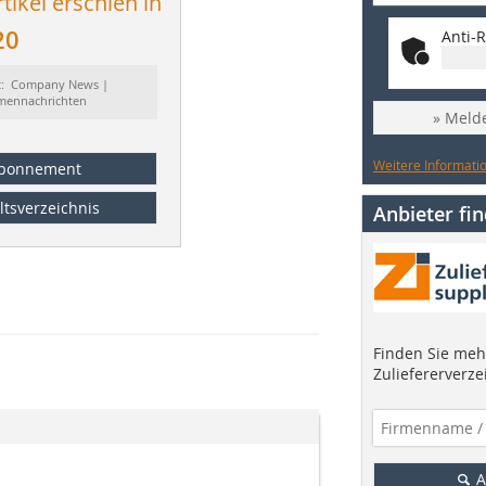
tikel erschien in
20
Anti-R
t: Company News |
rmennachrichten
» Melde
Weitere Informatio
bonnement
ltsverzeichnis
Anbieter fi
Finden Sie mehr
Zuliefererverze
A