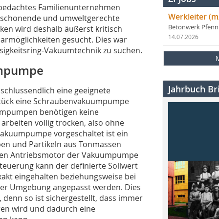
n bedachtes Familienunternehmen
Werkleiter (m
enschonende und umweltgerechte
Betonwerk Pfen
en wird deshalb äußerst kritisch
14.07.2026
armöglichkeiten gesucht. Dies war
ssigkeitsring-Vakuumtechnik zu suchen.
umpumpe
Jahrbuch Bri
schlussendlich eine geeignete
stück eine Schraubenvakuumpumpe
uumpumpen benötigen keine
 arbeiten völlig trocken, also ohne
 Vakuumpumpe vorgeschaltet ist ein
uben und Partikeln aus Tonmassen
lten Antriebsmotor der Vakuumpumpe
teuerung kann der definierte Sollwert
kt eingehalten beziehungsweise bei
der Umgebung angepasst werden. Dies
t, denn so ist sichergestellt, dass immer
ren wird und dadurch eine