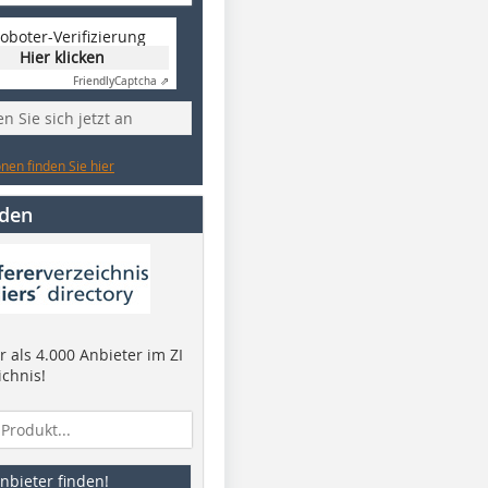
oboter-Verifizierung
Hier klicken
Friendly
Captcha ⇗
n Sie sich jetzt an
nen finden Sie hier
nden
 als 4.000 Anbieter im ZI
ichnis!
nbieter finden!