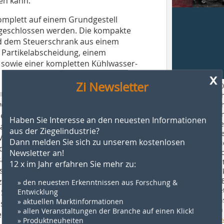
en kann.
omplett auf einem Grundgestell
ngeschlossen werden. Die kompakte
d dem Steuerschrank aus einem
d Partikelabscheidung, einem
z sowie einer kompletten Kühlwasser-
x
Zi Newsletter
Bricks Ziegel 20
umpe Cobra (
»2
) bei Drücken zwischen
Sichtbarkeit sc
rden. Da die üblichen
Dem Ziegel Sich
ihn in seiner A
n 50 und 100 mbar liegen, hat die
Haben Sie Interesse an den neuesten Informationen
Augen zu führe
ch unten als auch nach oben. Durch
aus der Ziegelindustrie?
sowie das Ziege
e Vakuumpumpe Cobra fast nie mit
Dann melden Sie sich zu unserem kostenlosen
näher zu beleu
tromverbrauch reduziert sich, weil nur
diesem Jahrbuc
Newsletter an!
sächlichen Bedarf notwendig ist.
Artikel beleuch
12 x im Jahr erfahren Sie mehr zu:
üssigkeitsring-Vakuumpumpe wird so
Einsatzmöglichk
seiner ganzen 
t, zumal die Stromaufnahme gegenüber
» den neuesten Erkenntnissen aus Forschung &
Bestellen Sie je
ie Schraubenvakuumtechnologie
Entwicklung
Exemplar in u
» aktuellen Marktinformationen
is auf kurze Unterbrechungen
oder schreiben 
» allen Veranstaltungen der Branche auf einen Klick!
eb ist, kommen pro Jahr um die 8 000
leserservice@b
» Produktneuheiten