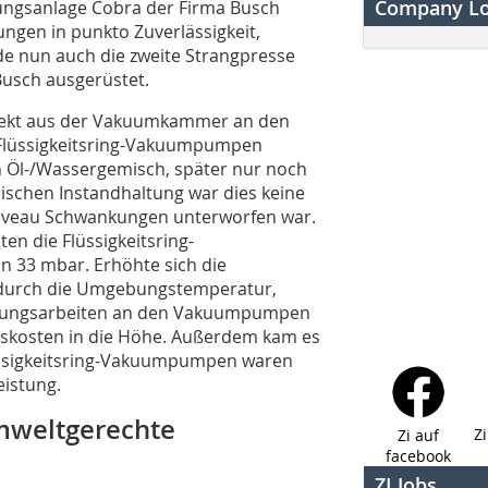
Company L
sungsanlage Cobra der Firma Busch
ungen in punkto Zuverlässigkeit,
rde nun auch die zweite Strangpresse
Busch ausgerüstet.
irekt aus der Vakuumkammer an den
 Flüssigkeitsring-Vakuumpumpen
in Öl-/Wassergemisch, später nur noch
ischen Instandhaltung war dies keine
niveau Schwankungen unterworfen war.
en die Flüssigkeitsring-
 33 mbar. Erhöhte sich die
 durch die Umgebungstemperatur,
rtungsarbeiten an den Vakuumpumpen
bskosten in die Höhe. Außerdem kam es
üssigkeitsring-Vakuumpumpen waren
eistung.
mweltgerechte
Z
Zi auf
facebook
ZI Jobs