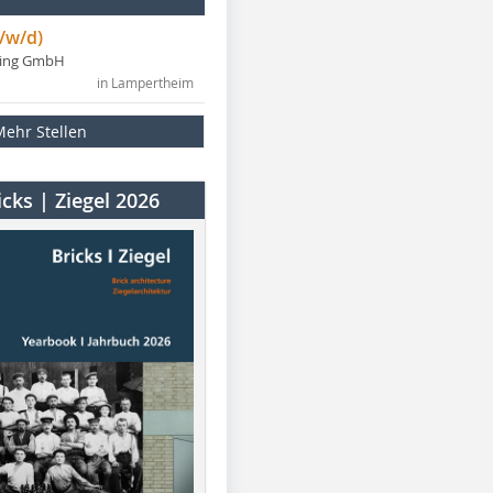
/w/d)
ning GmbH
in Lampertheim
Mehr Stellen
cks | Ziegel 2026