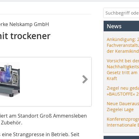
werke Nelskamp GmbH
News
it trockener
Ankündigung: 
Fachveranstalt
der Keramikind
Vorsicht bei de
Nachhaltigkeit
Gesetz tritt am
Kraft
Ziegel neu ged
»BAUSTOFFE« 2
Neue Daueraus
Ziegelei Lage
iert am Standort Groß Ammensleben
Konferenzprog
 Zubehör.
Internationale 
 eine Strangpresse in Betrieb. Seit