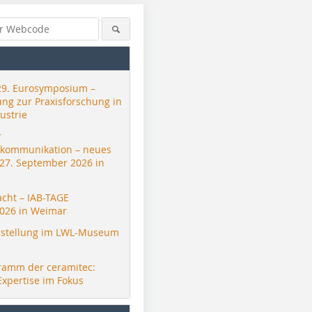
29. Eurosymposium –
ung zur Praxisforschung in
ustrie
r
skommunikation – neues
 27. September 2026 in
acht – IAB-TAGE
026 in Weimar
stellung im LWL-Museum
ramm der ceramitec:
Expertise im Fokus