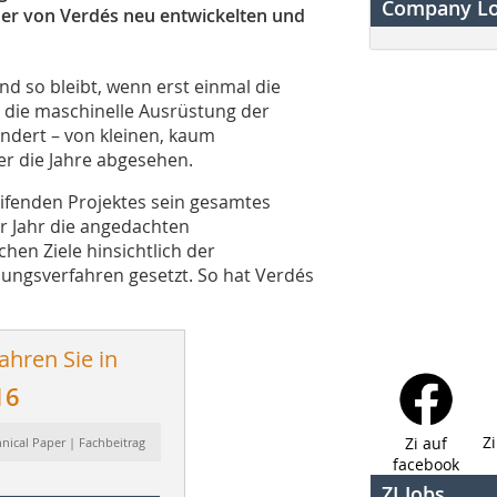
Company L
der von Verdés neu entwickelten und
 und so bleibt, wenn erst einmal die
 die maschinelle Ausrüstung der
ndert – von kleinen, kaum
r die Jahre abgesehen.
ifenden Projektes sein gesamtes
ür Jahr die angedachten
en Ziele hinsichtlich der
ungsverfahren gesetzt. So hat Verdés
ahren Sie in
16
Z
Zi auf
hnical Paper | Fachbeitrag
facebook
ZI Jobs