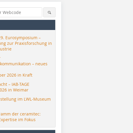
29. Eurosymposium –
ung zur Praxisforschung in
ustrie
r
skommunikation – neues
er 2026 in Kraft
acht – IAB-TAGE
026 in Weimar
stellung im LWL-Museum
ramm der ceramitec:
Expertise im Fokus