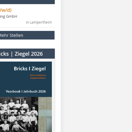
/w/d)
ning GmbH
in Lampertheim
Mehr Stellen
cks | Ziegel 2026