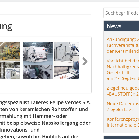
ung
News
Ankündigung: 
Fachveranstalt
der Keramikind
Vorsicht bei de
Nachhaltigkeit
Gesetz tritt
am 27. Septemb
Ziegel neu ged
»BAUSTOFFE« 2
spezialist Talleres Felipe Verdés S.A.
Neue Daueraus
 Arten von keramischen Rohstoffen und
Ziegelei Lage
ermahlung mit Hammer- oder
Konferenzprog
it beispielsweise Nasskollergang oder
Internationale 
 Innovations- und
eben, sowohl im Hinblick auf die