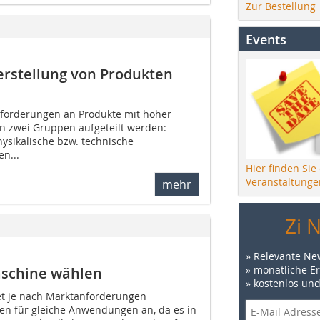
Zur Bestellung
Events
erstellung von Produkten
nforderungen an Produkte mit hoher
n zwei Gruppen aufgeteilt werden:
ysikalische bzw. technische
en...
Hier finden Sie
Veranstaltunge
mehr
Zi 
» Relevante Ne
» monatliche E
aschine wählen
» kostenlos un
tet je nach Marktanforderungen
en für gleiche Anwendungen an, da es in