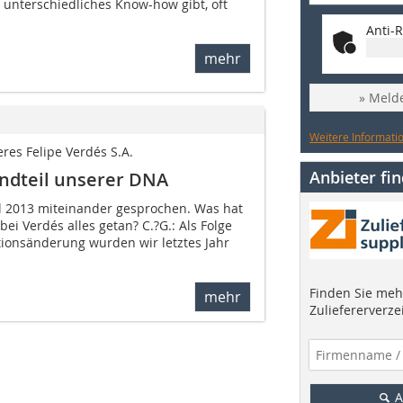
unterschiedliches Know-how gibt, oft
Anti-R
mehr
» Melde
Weitere Informatio
eres Felipe Verdés S.A.
Anbieter fi
andteil unserer DNA
l 2013 miteinander gesprochen. Was hat
bei Verdés alles getan? C.?G.: Als Folge
tionsänderung wurden wir letztes Jahr
Finden Sie mehr
mehr
Zuliefererverze
A