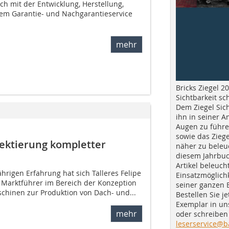
ich mit der Entwicklung, Herstellung,
em Garantie- und Nachgarantieservice
mehr
Bricks Ziegel 20
Sichtbarkeit sc
Dem Ziegel Sich
ihn in seiner A
Augen zu führe
sowie das Ziege
jektierung kompletter
näher zu beleu
diesem Jahrbuc
Artikel beleuch
ährigen Erfahrung hat sich Talleres Felipe
Einsatzmöglichk
r Marktführer im Bereich der Konzeption
seiner ganzen 
chinen zur Produktion von Dach- und...
Bestellen Sie je
Exemplar in u
mehr
oder schreiben 
leserservice@b