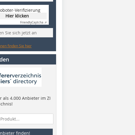
oboter-Verifizierung
Hier klicken
Friendly
Captcha ⇗
n Sie sich jetzt an
nen finden Sie hier
nden
 als 4.000 Anbieter im ZI
ichnis!
nbieter finden!