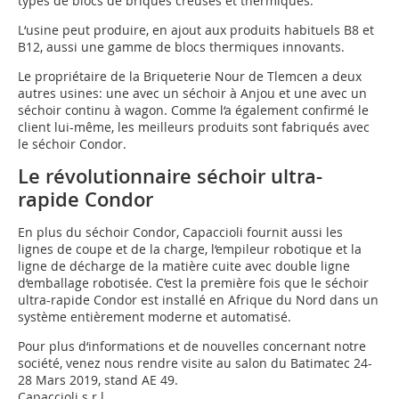
types de blocs de briques creuses et thermiques.
L‘usine peut produire, en ajout aux produits habituels B8 et
B12, aussi une gamme de blocs thermiques innovants.
Le propriétaire de la Briqueterie Nour de Tlemcen a deux
autres usines: une avec un séchoir à Anjou et une avec un
séchoir continu à wagon. Comme l‘a également confirmé le
client lui-même, les meilleurs produits sont fabriqués avec
le séchoir Condor.
Le révolutionnaire séchoir ultra-
rapide Condor
En plus du séchoir Condor, Capaccioli fournit aussi les
lignes de coupe et de la charge, l‘empileur robotique et la
ligne de décharge de la matière cuite avec double ligne
d‘emballage robotisée. C‘est la première fois que le séchoir
ultra-rapide Condor est installé en Afrique du Nord dans un
système entièrement moderne et automatisé.
Pour plus d‘informations et de nouvelles concernant notre
société, venez nous rendre visite au salon du Batimatec 24-
28 Mars 2019, stand AE 49.
Capaccioli s.r.l.