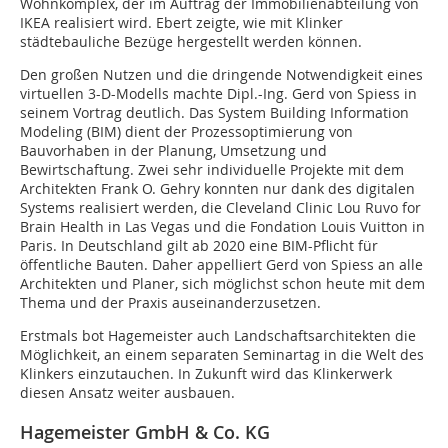
Wohnkomplex, der im Auftrag der Immobilienabteilung von
IKEA realisiert wird. Ebert zeigte, wie mit Klinker
städtebauliche Bezüge hergestellt werden können.
Den großen Nutzen und die dringende Notwendigkeit eines
virtuellen 3-D-Modells machte Dipl.-Ing. Gerd von Spiess in
seinem Vortrag deutlich. Das System Building Information
Modeling (BIM) dient der Prozessoptimierung von
Bauvorhaben in der Planung, Umsetzung und
Bewirtschaftung. Zwei sehr individuelle Projekte mit dem
Architekten Frank O. Gehry konnten nur dank des digitalen
Systems realisiert werden, die Cleveland Clinic Lou Ruvo for
Brain Health in Las Vegas und die Fondation Louis Vuitton in
Paris. In Deutschland gilt ab 2020 eine BIM-Pflicht für
öffentliche Bauten. Daher appelliert Gerd von Spiess an alle
Architekten und Planer, sich möglichst schon heute mit dem
Thema und der Praxis auseinanderzusetzen.
Erstmals bot Hagemeister auch Landschaftsarchitekten die
Möglichkeit, an einem separaten Seminartag in die Welt des
Klinkers einzutauchen. In Zukunft wird das Klinkerwerk
diesen Ansatz weiter ausbauen.
Hagemeister GmbH & Co. KG