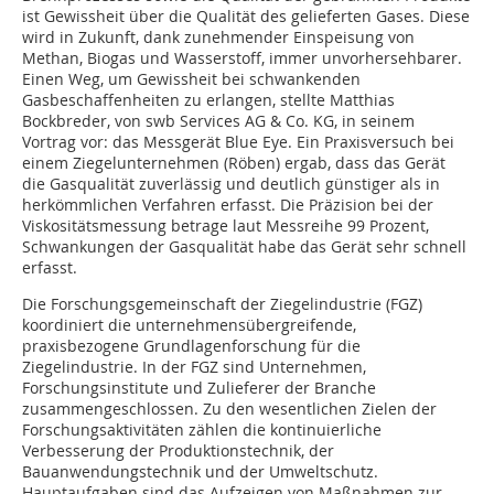
ist Gewissheit über die Qualität des gelieferten Gases. Diese
wird in Zukunft, dank zunehmender Einspeisung von
Methan, Biogas und Wasserstoff, immer unvorhersehbarer.
Einen Weg, um Gewissheit bei schwankenden
Gasbeschaffenheiten zu erlangen, stellte Matthias
Bockbreder, von swb Services AG & Co. KG, in seinem
Vortrag vor: das Messgerät Blue Eye. Ein Praxisversuch bei
einem Ziegelunternehmen (Röben) ergab, dass das Gerät
die Gasqualität zuverlässig und deutlich günstiger als in
herkömmlichen Verfahren erfasst. Die Präzision bei der
Viskositätsmessung betrage laut Messreihe 99 Prozent,
Schwankungen der Gasqualität habe das Gerät sehr schnell
erfasst.
Die Forschungsgemeinschaft der Ziegelindustrie (FGZ)
koordiniert die unternehmensübergreifende,
praxisbezogene Grundlagenforschung für die
Ziegelindustrie. In der FGZ sind Unternehmen,
Forschungsinstitute und Zulieferer der Branche
zusammengeschlossen. Zu den wesentlichen Zielen der
Forschungsaktivitäten zählen die kontinuierliche
Verbesserung der Produktionstechnik, der
Bauanwendungstechnik und der Umweltschutz.
Hauptaufgaben sind das Aufzeigen von Maßnahmen zur