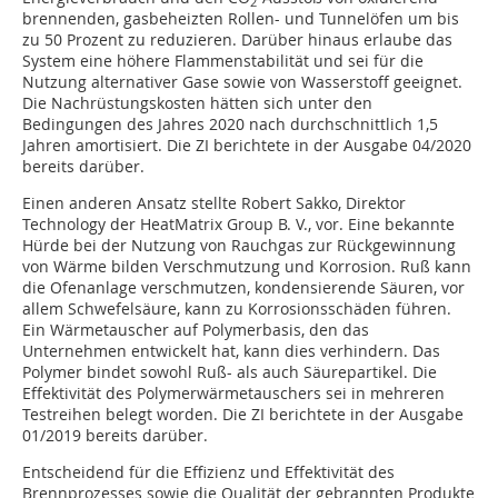
2
brennenden, gasbeheizten Rollen- und Tunnelöfen um bis
zu 50 Prozent zu reduzieren. Darüber hinaus erlaube das
System eine höhere Flammenstabilität und sei für die
Nutzung alternativer Gase sowie von Wasserstoff geeignet.
Die Nachrüstungskosten hätten sich unter den
Bedingungen des Jahres 2020 nach durchschnittlich 1,5
Jahren amortisiert. Die ZI berichtete in der Ausgabe 04/2020
bereits darüber.
Einen anderen Ansatz stellte Robert Sakko, Direktor
Technology der HeatMatrix Group B. V., vor. Eine bekannte
Hürde bei der Nutzung von Rauchgas zur Rückgewinnung
von Wärme bilden Verschmutzung und Korrosion. Ruß kann
die Ofenanlage verschmutzen, kondensierende Säuren, vor
allem Schwefelsäure, kann zu Korrosionsschäden führen.
Ein Wärmetauscher auf Polymerbasis, den das
Unternehmen entwickelt hat, kann dies verhindern. Das
Polymer bindet sowohl Ruß- als auch Säurepartikel. Die
Effektivität des Polymerwärmetauschers sei in mehreren
Testreihen belegt worden. Die ZI berichtete in der Ausgabe
01/2019 bereits darüber.
Entscheidend für die Effizienz und Effektivität des
Brennprozesses sowie die Qualität der gebrannten Produkte