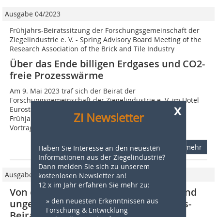
Ausgabe 04/2023
Frühjahrs-Beiratssitzung der Forschungsgemeinschaft der
Ziegelindustrie e. V. - Spring Advisory Board Meeting of the
Research Association of the Brick and Tile Industry
Über das Ende billigen Erdgases und CO2-
freie Prozesswärme
Am 9. Mai 2023 traf sich der Beirat der
Forschungsgemeinschaft der Ziegelindustrie e. V. im Hotel
x
Eurostars in Berlin-Mitte zur turnusmäßigen
Zi Newsletter
Frühjahrssitzung. Der Schwerpunkt des
Vortragsprogramms...
mehr
Haben Sie Interesse an den neuesten
Informationen aus der Ziegelindustrie?
Dann melden Sie sich zu unserem
Ausgabe 04/2024
kostenlosen Newsletter an!
12 x im Jahr erfahren Sie mehr zu:
Von erdgasfreier Wärmeerzeugung und
» den neuesten Erkenntnissen aus
ungebrannten Baustoffen – Frühjahrs-
Forschung & Entwicklung
Beiratssitzung der