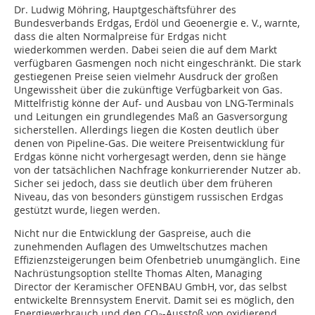
Dr. Ludwig Möhring, Hauptgeschäftsführer des
Bundesverbands Erdgas, Erdöl und Geoenergie e. V., warnte,
dass die alten Normalpreise für Erdgas nicht
wiederkommen werden. Dabei seien die auf dem Markt
verfügbaren Gasmengen noch nicht eingeschränkt. Die stark
gestiegenen Preise seien vielmehr Ausdruck der großen
Ungewissheit über die zukünftige Verfügbarkeit von Gas.
Mittelfristig könne der Auf- und Ausbau von LNG-Terminals
und Leitungen ein grundlegendes Maß an Gasversorgung
sicherstellen. Allerdings liegen die Kosten deutlich über
denen von Pipeline-Gas. Die weitere Preisentwicklung für
Erdgas könne nicht vorhergesagt werden, denn sie hänge
von der tatsächlichen Nachfrage konkurrierender Nutzer ab.
Sicher sei jedoch, dass sie deutlich über dem früheren
Niveau, das von besonders günstigem russischen Erdgas
gestützt wurde, liegen werden.
Nicht nur die Entwicklung der Gaspreise, auch die
zunehmenden Auflagen des Umweltschutzes machen
Effizienzsteigerungen beim Ofenbetrieb unumgänglich. Eine
Nachrüstungsoption stellte Thomas Alten, Managing
Director der Keramischer OFENBAU GmbH, vor, das selbst
entwickelte Brennsystem Enervit. Damit sei es möglich, den
Energieverbrauch und den CO
-Ausstoß von oxidierend