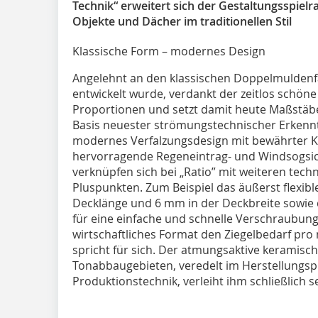
Technik“ erweitert sich der Gestaltungsspiel
Objekte und Dächer im traditionellen Stil
Klassische Form – modernes Design
Angelehnt an den klassischen Doppelmuldenfa
entwickelt wurde, verdankt der zeitlos schön
Proportionen und setzt damit heute Maßstäbe 
Basis neuester strömungstechnischer Erkenntn
modernes Verfalzungsdesign mit bewährter Ko
hervorragende Regeneintrag- und Windsogsich
verknüpfen sich bei „Ratio” mit weiteren tech
Pluspunkten. Zum Beispiel das äußerst flexib
Decklänge und 6 mm in der Deckbreite sowie 
für eine einfache und schnelle Verschraubung
wirtschaftliches Format den Ziegelbedarf pro m
spricht für sich. Der atmungsaktive keramisc
Tonabbaugebieten, veredelt im Herstellungs
Produktionstechnik, verleiht ihm schließlich 