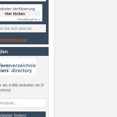
oboter-Verifizierung
Hier klicken
Friendly
Captcha ⇗
n Sie sich jetzt an
nen finden Sie hier
nden
 als 4.000 Anbieter im ZI
ichnis!
nbieter finden!