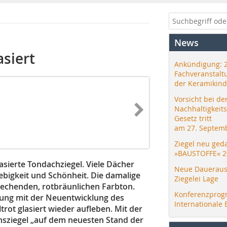
News
asiert
Ankündigung: 
Fachveranstalt
der Keramikind
Vorsicht bei de
Nachhaltigkeit
Gesetz tritt
am 27. Septemb
Ziegel neu ged
»BAUSTOFFE« 2
lasierte Tondachziegel. Viele Dächer
Neue Daueraus
lebigkeit und Schönheit. Die damalige
Ziegelei Lage
rechenden, rotbräunlichen Farbton.
Konferenzprog
bung mit der Neuentwicklung des
Internationale 
trot glasiert wieder aufleben. Mit der
nsziegel „auf dem neuesten Stand der