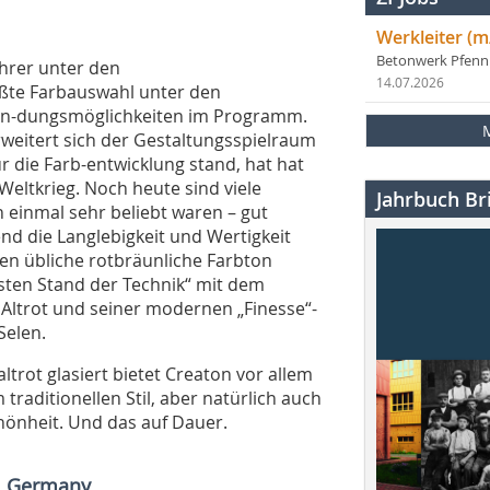
Werkleiter (m
Betonwerk Pfen
hrer unter den
14.07.2026
ößte Farbauswahl unter den
wen-dungsmöglichkeiten im Programm.
erweitert sich der Gestaltungsspielraum
ür die Farb-entwicklung stand, hat hat
Weltkrieg. Noch heute sind viele
Jahrbuch Bri
n einmal sehr beliebt waren – gut
d die Langlebigkeit und Wertigkeit
ren übliche rotbräunliche Farbton
sten Stand der Technik“ mit dem
 Altrot und seiner modernen „Finesse“-
Selen.
ltrot glasiert bietet Creaton vor allem
raditionellen Stil, aber natürlich auch
hönheit. Und das auf Dauer.
I Germany