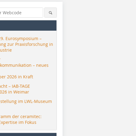
29. Eurosymposium –
ung zur Praxisforschung in
ustrie
r
skommunikation – neues
er 2026 in Kraft
acht – IAB-TAGE
026 in Weimar
stellung im LWL-Museum
ramm der ceramitec:
Expertise im Fokus