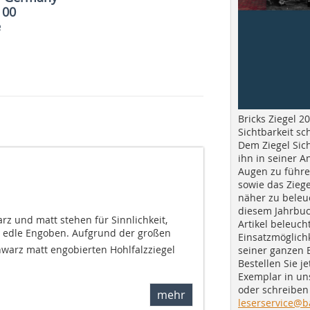
 00
e
Bricks Ziegel 20
Sichtbarkeit sc
Dem Ziegel Sich
ihn in seiner A
Augen zu führe
sowie das Ziege
näher zu beleu
diesem Jahrbuc
z und matt stehen für Sinnlichkeit,
Artikel beleuch
e, edle Engoben. Aufgrund der großen
Einsatzmöglichk
arz matt engobierten Hohlfalzziegel
seiner ganzen 
Bestellen Sie je
Exemplar in u
oder schreiben 
mehr
leserservice@b