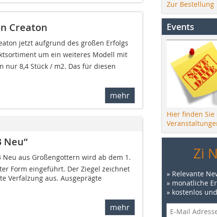
Zur Bestellung
Events
n Creaton
reaton jetzt aufgrund des großen Erfolgs
ktsortiment um ein weiteres Modell mit
 nur 8,4 Stück / m2. Das für diesen
mehr
Hier finden Sie
Veranstaltunge
3 Neu“
Zi 
3 Neu aus Großengottern wird ab dem 1.
ter Form eingeführt. Der Ziegel zeichnet
» Relevante Ne
ute Verfalzung aus. Ausgeprägte
» monatliche E
» kostenlos un
mehr