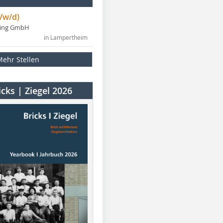
/w/d)
ning GmbH
in Lampertheim
Mehr Stellen
cks | Ziegel 2026