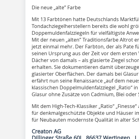
Die neue „alte” Farbe
Mit 13 Farbtönen hatte Deutschlands Marktfü
Tondachziegelherstellern bereits die wohl gr
Doppemuldenfalzziegeln für vielfältigste An
Mit der neuen „alten” Traditionsfarbe Altrot 
jetzt einmal mehr. Der Farbton, der als Pate f
seinen Ursprung aus der Zeit vor dem ersten 
Dächer von damals – als glasierte Ziegel scho
erhalten. Sie dokumentieren damit überzeugen
glasierter Oberflächen. Der damals bei Glasu
erfährt nun seine Renaissance „auf dem neue
klassischen Doppelmuldenfalzziegel „Ratio“ in
Glasur ohne Zusätze von Cadmium, Blei oder 
Mit dem High-Tech-Klassiker „Ratio“ „Finesse“ a
für denkmalgeschützte Objekte und Häuser im t
für Neubauten modernste Qualität in alter Sc
Creaton AG
Dillinger Straße 60I 86637 Wertingen 