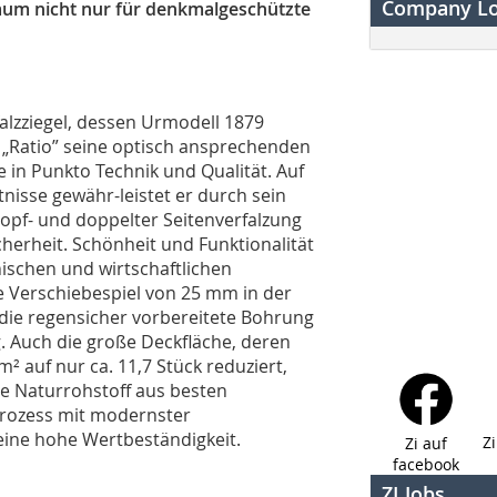
Company L
raum nicht nur für denkmalgeschützte
lzziegel, dessen Urmodell 1879
e „Ratio” seine optisch ansprechenden
in Punkto Technik und Qualität. Auf
isse gewähr-leistet er durch sein
pf- und doppelter Seitenverfalzung
erheit. Schönheit und Funktionalität
nischen und wirtschaftlichen
le Verschiebespiel von 25 mm in der
die regensicher vorbereitete Bohrung
. Auch die große Deckfläche, deren
² auf nur ca. 11,7 Stück reduziert,
he Naturrohstoff aus besten
prozess mit modernster
seine hohe Wertbeständigkeit.
Z
Zi auf
facebook
ZI Jobs