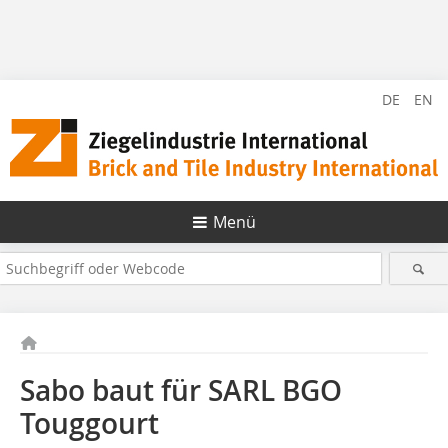
DE
EN
Menü
Sabo baut für SARL BGO
Touggourt