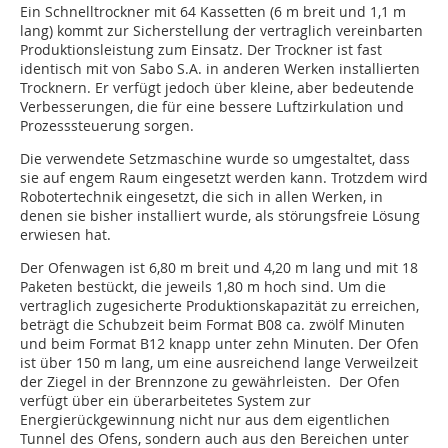
Ein Schnelltrockner mit 64 Kassetten (6 m breit und 1,1 m
lang) kommt zur Sicherstellung der vertraglich vereinbarten
Produktionsleistung zum Einsatz. Der Trockner ist fast
identisch mit von Sabo S.A. in anderen Werken installierten
Trocknern. Er verfügt jedoch über kleine, aber bedeutende
Verbesserungen, die für eine bessere Luftzirkulation und
Prozesssteuerung sorgen.
Die verwendete Setzmaschine wurde so umgestaltet, dass
sie auf engem Raum eingesetzt werden kann. Trotzdem wird
Robotertechnik eingesetzt, die sich in allen Werken, in
denen sie bisher installiert wurde, als störungsfreie Lösung
erwiesen hat.
Der Ofenwagen ist 6,80 m breit und 4,20 m lang und mit 18
Paketen bestückt, die jeweils 1,80 m hoch sind. Um die
vertraglich zugesicherte Produktionskapazität zu erreichen,
beträgt die Schubzeit beim Format B08 ca. zwölf Minuten
und beim Format B12 knapp unter zehn Minuten. Der Ofen
ist über 150 m lang, um eine ausreichend lange Verweilzeit
der Ziegel in der Brennzone zu gewährleisten. Der Ofen
verfügt über ein überarbeitetes System zur
Energierückgewinnung nicht nur aus dem eigentlichen
Tunnel des Ofens, sondern auch aus den Bereichen unter