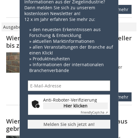
Informationen aus der Ziegelindustrie?
Dann melden Sie sich zu unserem
mehr
kostenlosen Newsletter an!
12 x im Jahr erfahren Sie mehr zu:
Ausgabe 1/2017
» den neuesten Erkenntnissen aus
Forschung & Entwicklung
Wienerberger: gebrannter Ton vom Keller
» aktuellen Marktinformationen
bis zum Dach
» allen Veranstaltungen der Branche auf
einen Klick!
Für den privaten Einfamilienhausbau
» Produktneuheiten
ermöglicht der mit Perlit verfüllte
» Informationen der internationalen
Hochleistungsziegel Poroton-T7-P in der
Branchenverbände
Wandstärke 49 cm Effizienz und
Passivhausstandard. Für die dazu
erforderliche,...
mehr
Anti-Roboter-Verifizierung
Hier klicken
Friendly
Captcha ⇗
Wienerberger zeigt Systemlösungen aus
Melden Sie sich jetzt an!
gebranntem Ton