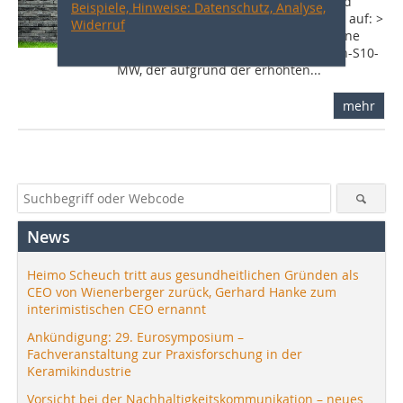
Mit zahlreichen Produktneuheiten und
Beispiele, Hinweise: Datenschutz, Analyse,
Systemlösungen wartet Wienerberger auf: >
Widerruf
Poroton-Ziegelsysteme für verschiedene
Aufgaben Kernprodukt ist der Poroton-S10-
MW, der aufgrund der erhöhten...
mehr
News
Heimo Scheuch tritt aus gesundheitlichen Gründen als
CEO von Wienerberger zurück, Gerhard Hanke zum
interimistischen CEO ernannt
Ankündigung: 29. Eurosymposium –
Fachveranstaltung zur Praxisforschung in der
Keramikindustrie
Vorsicht bei der Nachhaltigkeitskommunikation – neues