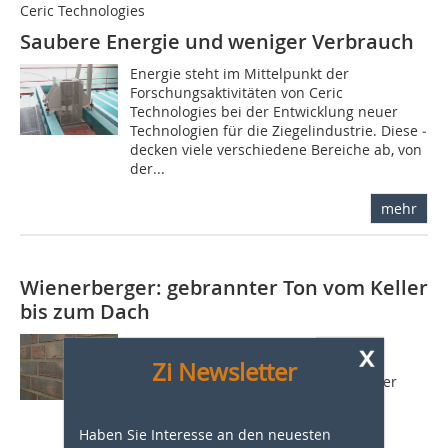
Ceric Technologies
Saubere Energie und weniger Verbrauch
Energie steht im Mittelpunkt der
Forschungsaktivitäten von Ceric
Technologies bei der Entwicklung neuer
Technologien für die Ziegelindustrie. Diese ­
decken viele verschiedene Bereiche ab, von
der...
mehr
Wienerberger: gebrannter Ton vom Keller
bis zum Dach
Für den privaten Einfamilienhausbau
x
ermöglicht der mit Perlit verfüllte
Zi Newsletter
Hochleistungsziegel Poroton-T7-P in der
Wandstärke 49 cm Effizienz und
Passivhausstandard. Für die dazu
Haben Sie Interesse an den neuesten
erforderliche,...