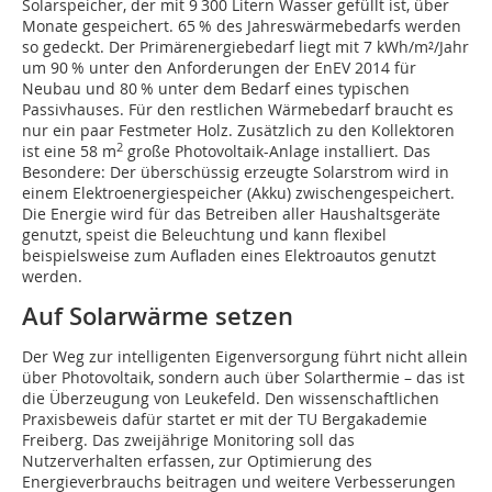
Solarspeicher, der mit 9 300 Litern Wasser gefüllt ist, über
Monate gespeichert. 65 % des Jahreswärmebedarfs werden
so gedeckt. Der Primärenergiebedarf liegt mit 7 kWh/m²/Jahr
um 90 % unter den Anforderungen der EnEV 2014 für
Neubau und 80 % unter dem Bedarf eines typischen
Passivhauses. Für den restlichen Wärmebedarf braucht es
nur ein paar Festmeter Holz. Zusätzlich zu den Kollektoren
2
ist eine 58 m
große Photovoltaik-Anlage installiert. Das
Besondere: Der überschüssig erzeugte Solarstrom wird in
einem Elektroenergiespeicher (Akku) zwischengespeichert.
Die Energie wird für das Betreiben aller Haushaltsgeräte
genutzt, speist die Beleuchtung und kann flexibel
beispielsweise zum Aufladen eines Elektroautos genutzt
werden.
Auf Solarwärme setzen
Der Weg zur intelligenten Eigenversorgung führt nicht allein
über Photovoltaik, sondern auch über Solarthermie – das ist
die Überzeugung von Leukefeld. Den wissenschaftlichen
Praxisbeweis dafür startet er mit der TU Bergakademie
Freiberg. Das zweijährige Monitoring soll das
Nutzerverhalten erfassen, zur Optimierung des
Energieverbrauchs beitragen und weitere Verbesserungen