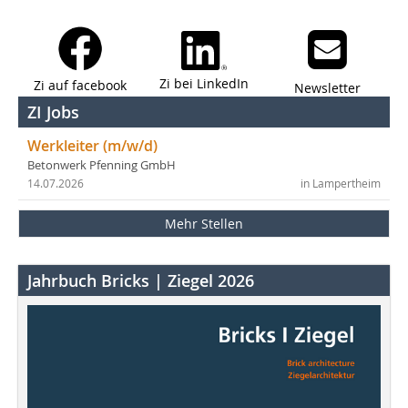
Zi bei LinkedIn
Zi auf facebook
Newsletter
ZI Jobs
Werkleiter (m/w/d)
Betonwerk Pfenning GmbH
14.07.2026
in Lampertheim
Mehr Stellen
Jahrbuch Bricks | Ziegel 2026