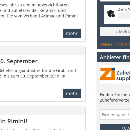
ieses Jahr zu einem unverzichtbaren
Anti-R
e und Zulieferer der Keramik- und
den. Die vom Verband Acimac und Rimini
» Melde
mehr
Weitere Informatio
Anbieter fi
30. September
elieferungsindustrie für die Grob- und
26. bis zum 30. September 2016 im
mehr
Finden Sie mehr
Zuliefererverze
in Rimini!
A