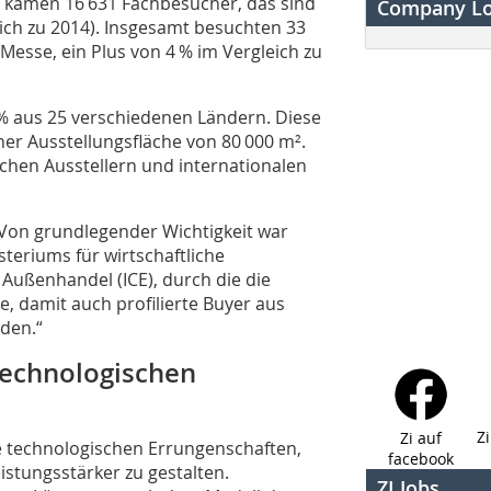
d kamen 16 631 Fachbesucher, das sind
Company L
ich zu 2014). Insgesamt besuchten 33
Messe, ein Plus von 4 % im Vergleich zu
% aus 25 verschiedenen Ländern. Diese
iner Ausstellungsfläche von 80 000 m².
chen Ausstellern und internationalen
„Von grundlegender Wichtigkeit war
steriums für wirtschaftliche
 Außenhandel (ICE), durch die die
, damit auch profilierte Buyer aus
den.“
 technologischen
Z
Zi auf
lle technologischen Errungenschaften,
facebook
istungsstärker zu gestalten.
ZI Jobs