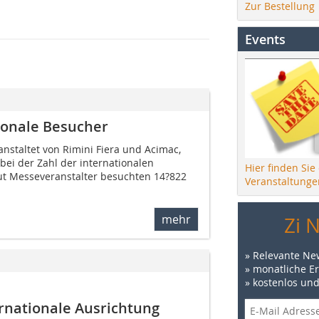
Zur Bestellung
Events
ionale Besucher
ranstaltet von Rimini Fiera und Acimac,
bei der Zahl der internationalen
Hier finden Sie
aut Messeveranstalter besuchten 14?822
Veranstaltunge
mehr
Zi 
» Relevante Ne
» monatliche E
» kostenlos un
rnationale Ausrichtung