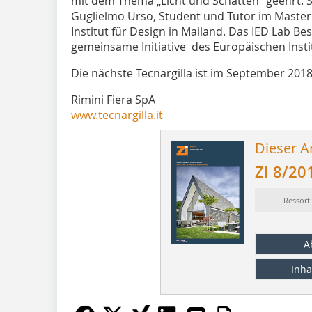
mit dem Thema „Licht und Schatten” geehrt. S
Guglielmo Urso, Student und Tutor im Master
Institut für Design in Mailand. Das IED Lab Bes
gemeinsame Initiative des Europäischen Insti
Die nächste Tecnargilla ist im September 2018 
Rimini Fiera SpA
www.tecnargilla.it
Dieser Ar
ZI 8/20
Ressort
A
Inha