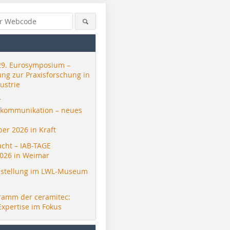
29. Eurosymposium –
ung zur Praxisforschung in
ustrie
r
skommunikation – neues
er 2026 in Kraft
acht – IAB-TAGE
026 in Weimar
stellung im LWL-Museum
ramm der ceramitec:
Expertise im Fokus