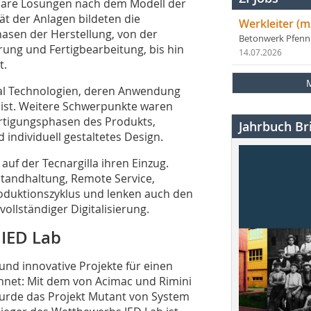
rbare Lösungen nach dem Modell der
ät der Anlagen bildeten die
Werkleiter (m
asen der Herstellung, von der
Betonwerk Pfen
ung und Fertigbearbeitung, bis hin
14.07.2026
t.
ital Technologien, deren Anwendung
 ist. Weitere Schwerpunkte waren
ertigungsphasen des Produkts,
Jahrbuch Bri
 individuell gestaltetes Design.
auf der Tecnargilla ihren Einzug.
tandhaltung, Remote Service,
oduktionszyklus und lenken auch den
llständiger Digitalisierung.
 IED Lab
und innovative Projekte für einen
hnet: Mit dem von Acimac und Rimini
wurde das Projekt Mutant von System