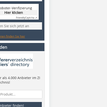
oboter-Verifizierung
Hier klicken
Friendly
Captcha ⇗
n Sie sich jetzt an
nen finden Sie hier
nden
 als 4.000 Anbieter im ZI
ichnis!
nbieter finden!