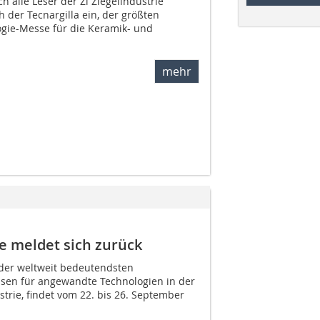
h alle Leser der Zi Ziegelindustrie
 der Tecnargilla ein, der größten
ogie-Messe für die Keramik- und
mehr
e meldet sich zurück
e der weltweit bedeutendsten
sen für angewandte Technologien in der
trie, findet vom 22. bis 26. September