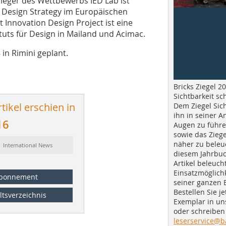
ieger des Wettbewerbs IED Lab ist
 Design Strategy im Europäischen
t Innovation Design Project ist eine
tuts für Design in Mailand und Acimac.
in Rimini geplant.
Bricks Ziegel 20
Sichtbarkeit sc
tikel erschien in
Dem Ziegel Sich
ihn in seiner A
16
Augen zu führe
sowie das Ziege
näher zu beleu
: International News
diesem Jahrbuc
Artikel beleuch
Einsatzmöglichk
bonnement
seiner ganzen 
Bestellen Sie je
ltsverzeichnis
Exemplar in u
oder schreiben 
leserservice@b