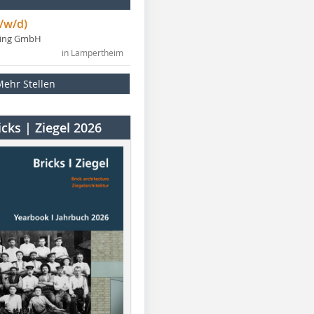
/w/d)
ning GmbH
in Lampertheim
Mehr Stellen
cks | Ziegel 2026