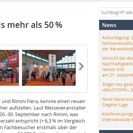
ls mehr als 50 %
News
Ankündigung: 
Fachveranstalt
der Keramikind
Vorsicht bei de
Nachhaltigkeit
Gesetz tritt
am 27. Septemb
Ziegel neu ged
»BAUSTOFFE« 2
Neue Daueraus
c und Rimini Fiera, konnte einen neuen
Ziegelei Lage
her aufstellen. Laut Messeveranstalter
26.-30. September nach Rimini, was
Konferenzprog
Internationale 
rzahl entspricht (+ 6,3 % im Vergleich
len Fachbesucher erstmals über der