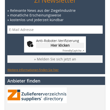
Zi Newsletter
» Relevante News aus der Ziegelindustrie
» monatliche Erscheinungsweise
» kostenlos und jederzeit kündbar
Anti-Roboter-Verifizierung
Hier klicken
Friendly
Captcha ⇗
» Melden Sie sich jetzt an
Weitere Informationen finden Sie hier
Anbieter finden