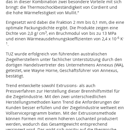
das in dieser Kombination zwei besondere Vorteile mit sich
bringt: die Thermoschockbeständigkeit von Cordierit und
die hohe Wärmefestigkeit von Mullit.”
Eingesetzt wird dabei die Fraktion 2 mm bis 0,1 mm, die eine
optimale Packungsdichte ergibt. Die Produkte zeigen eine
3
Dichte von 2,0 g/ cm
, ein Bruchmodul von bis zu 13 MPa
-6
-
und einen Wärmeausdehnungskoeffizienten von 2,4 x 10
K
1
.
TUZ wurde erfolgreich von führenden australischen
Ziegelherstellern unter fachlicher Unterstützung durch den
dortigen Handelsvertreter des Unternehmens Annexus (WA),
getestet, wie Wayne Horne, Geschäftsführer von Annexus,
bestätigt.
Trend entwickelte sowohl Extrusions- als auch
Pressverfahren zur Herstellung dieser Brennhilfsmittel für
die Ziegelindustrie. Mit den zwei unterschiedlichen
Herstellungsmethoden kann Trend die Anforderungen der
Kunden besser erfüllen und der Ziegelindustrie weltweit ein
Vollserviceprogramm bieten. Mit der Extrusionsmethode
können Formen mit einem höheren Lochanteil produziert
werden, wodurch das Gesamtgewicht entsprechend
verringert wird. Das wirkt sich positiv auf die thermische