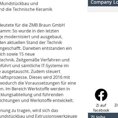
Company L
e Mundstückbau und
und die Technische Keramik
deutete für die ZMB Braun GmbH
ramm: So wurde in den letzten
ge modernisiert und ausgebaut,
n aktuellen Stand der Technik
ngeschafft. Daneben entstanden ein
ich sowie 15 neue
technik. Zeitgemäße Verfahren und
eführt und sämtliche IT-Systeme im
e ausgetauscht. Zudem steuert
äftsprozesse. Dieses wird 2016 mit
wodurch die Voraussetzungen für eine
. Im Bereich Werkstoffe werden in
cklungsabteilung und führenden
chtungen und Werkstoffe entwickelt.
Z
Zi auf
ng zu tragen, wird sich das
facebook
Mundstückbau und Extrusionswerkzeuge
ZI Jobs