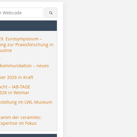
29. Eurosymposium –
ung zur Praxisforschung in
ustrie
r
skommunikation – neues
er 2026 in Kraft
acht – IAB-TAGE
026 in Weimar
stellung im LWL-Museum
ramm der ceramitec:
Expertise im Fokus