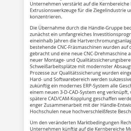
Unternehmen verstärkt auf die Kernbereich
Extrusionswerkzeuge für die Ziegelindustrie 
konzentrieren.
Die Übernahme durch die Händle-Gruppe be
zunächst ein umfangreiches Investitions­prog
eineinhalb Jahren die Hartverchromungsanla
bestehende CNC-Fräsmaschinen wurden auf de
gebracht und eine neue CNC-Drehmaschine a
neuer Montage- und Qualitätssicherungsbere
Schweißarbeitsplätze mit modernster Absaug
Prozesse zur Qualitätssicherung wurden eing
Hard- und Softwarebereich werden sukzessiv
zukünftig ein modernes ERP-System alle Gesch
einem neuen 3-D-CAD-System eng verknüpft, 
spätere CAD/CAM-Kopplung geschaffen werden
enger Zusammenarbeit mit der Händle-Entwi
Hochschulen neue hochverschleißfeste Beschi
Um den veränderten Marktbedingungen Rechnu
Unternehmen künftig auf die Kernbereiche 