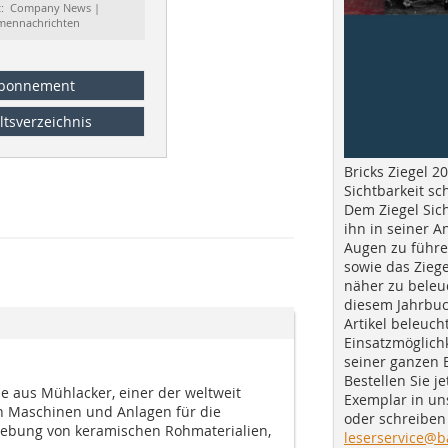
t: Company News |
rmennachrichten
bonnement
ltsverzeichnis
Bricks Ziegel 20
Sichtbarkeit sc
Dem Ziegel Sich
ihn in seiner A
Augen zu führe
sowie das Ziege
näher zu beleu
diesem Jahrbuc
Artikel beleuch
Einsatzmöglichk
seiner ganzen 
Bestellen Sie je
 aus Mühlacker, einer der weltweit
Exemplar in u
n Maschinen und Anlagen für die
oder schreiben 
ebung von keramischen Rohmaterialien,
leserservice@b