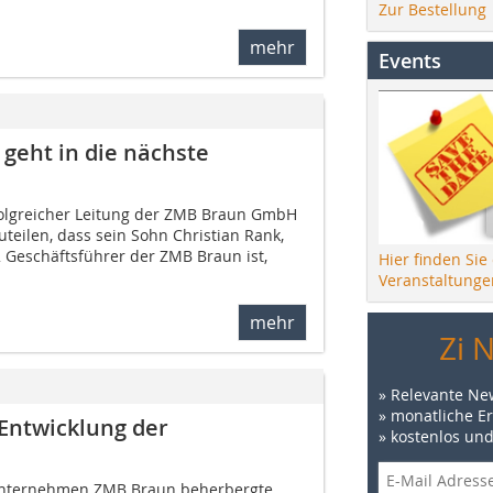
Zur Bestellung
mehr
Events
geht in die nächste
folgreicher Leitung der ZMB Braun GmbH
zuteilen, dass sein Sohn Christian Rank,
2 Geschäftsführer der ZMB Braun ist,
Hier finden Sie
Veranstaltunge
mehr
Zi 
» Relevante Ne
» monatliche E
Entwicklung der
» kostenlos un
Unternehmen ZMB Braun beherbergte