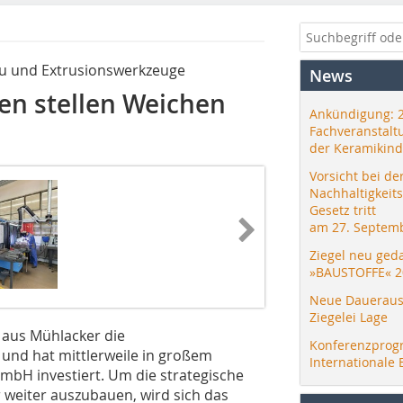
u und Extrusionswerkzeuge
News
en stellen Weichen
Ankündigung: 
Fachveranstalt
der Keramikind
Vorsicht bei de
Nachhaltigkeit
Gesetz tritt
am 27. Septemb
Ziegel neu ged
»BAUSTOFFE« 2
Neue Daueraus
Ziegelei Lage
aus Mühlacker die
Konferenzprog
und hat mittlerweile in großem
Internationale 
mbH investiert. Um die strategische
 weiter auszubauen, wird sich das