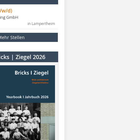
/w/d)
ning GmbH
in Lampertheim
Mehr Stellen
cks | Ziegel 2026