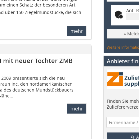
m einen Schatz der besonderen Art:
Anti-R
nd über 150 Ziegelmundstücke, die sich
mehr
» Melde
Weitere Informatio
 mit neuer Tochter ZMB
Anbieter fi
009 präsentierte sich die neu
raun Inc. den nord­amerikanischen
rma des deutschen Mundstückbauers
ähe...
Finden Sie mehr
Zuliefererverze
mehr
A