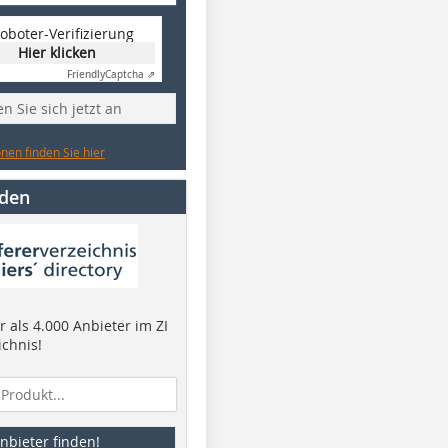
oboter-Verifizierung
Hier klicken
Friendly
Captcha ⇗
n Sie sich jetzt an
nen finden Sie hier
nden
 als 4.000 Anbieter im ZI
ichnis!
nbieter finden!