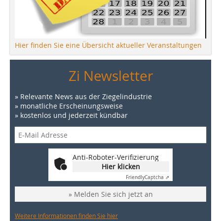
Hier finden Sie eine Übersicht aktueller Veranstaltungen
Zi Newsletter
» Relevante News aus der Ziegelindustrie
» monatliche Erscheinungsweise
» kostenlos und jederzeit kündbar
Anti-Roboter-Verifizierung
Hier klicken
Friendly
Captcha ⇗
» Melden Sie sich jetzt an
Weitere Informationen finden Sie hier