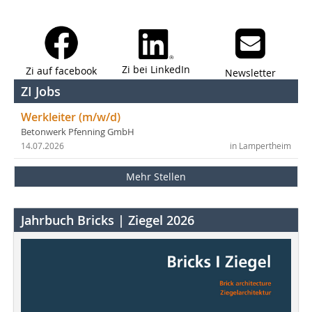
Zi bei LinkedIn
Zi auf facebook
Newsletter
ZI Jobs
Werkleiter (m/w/d)
Betonwerk Pfenning GmbH
14.07.2026
in Lampertheim
Mehr Stellen
Jahrbuch Bricks | Ziegel 2026