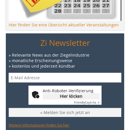
Hier finden Sie eine Übersicht aktueller Veranstaltungen
Zi Newsletter
» Relevante News aus der Ziegelindustrie
» monatliche Erscheinungsweise
» kostenlos und jederzeit kündbar
Anti-Roboter-Verifizierung
Hier klicken
Friendly
Captcha ⇗
» Melden Sie sich jetzt an
Weitere Informationen finden Sie hier