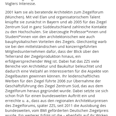
Voglers Interesse.
2001 kam sie als beratende Architektin zum Ziegelforum
(München). Mit viel Elan und organisatorischem Talent
knüpfte sie zunächst in Bayern und ab 2005 für das Ziegel
Zentrum Süd in ganz Süddeutschland zahlreiche Kontakte
zu den Hochschulen. Sie überzeugte Professor*innen und
Student*innen von den architektonischen wie auch
bauphysikalischen Vorteilen des Ziegels. Gleichzeitig warb
sie bei den mittelständischen und konzerngeführten
Mitgliedsunternehmen dafür, dass der Blick über den
Tellerrand der Ziegelproduktion hinaus, ein
erfolgversprechender Weg ist. Dabei hat das ZZS viele
Bereiche von Architektur und Baukultur beleuchtet und
dadurch eine Vielzahl an Interessierten für die Aspekte von
Ziegelbauten gewinnen können. Ihr leidenschaftliches
Werben für den Ziegel führte 2006 zur Übernahme der
Geschäftsführung des Ziegel Zentrum Süd, das aus dem
Ziegelforum heraus gegründet wurde. Dabei setzte sie sich
schon früh für einen bundesweiten Auftritt ein und
erreichte u. a., dass aus den regionalen Architekturpreisen
des Ziegelforums, später ZZS, seit 2011 die Auslobung des
bundesweiten, vom BMI geförderten Deutschen Ziegelpreis
wurde. Ein weiterer Erfolg ist die – ebenfalls auf ihr Wirken