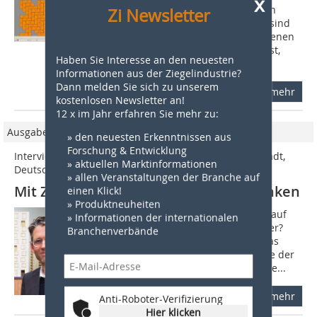
x
Arbeitskataloges der Arbeitsinspektion
Zi Newsletter
Hollands ist es beschlossen: Ab 2010 sind
Pflastersteine auf allen Flächen, auf denen
eine maschinelle Verlegung möglich ist,
Haben Sie Interesse an den neuesten
auch...
Informationen aus der Ziegelindustrie?
Dann melden Sie sich zu unserem
mehr
kostenlosen Newsletter an!
12 x im Jahr erfahren Sie mehr zu:
Ausgabe 4/2016
» den neuesten Erkenntnissen aus
Forschung & Entwicklung
Interview mit Gastprofessor Armin Behles, TU Darmstadt,
» aktuellen Marktinformationen
Deutschland
» allen Veranstaltungen der Branche auf
Mit Ziegeln bauen, heißt in Ziegel denken
einen Klick!
» Produktneuheiten
Herr Professor Behles, wie kamen Sie auf
» Informationen der internationalen
die Entwurfsidee der Wohnhochhäuser?
Branchenverbände
Der Berliner Architekturforscher Tobias
Engelschall machte mich auf die Pläne der
Wohnungsbaugesellschaft Berlin-Mitte...
mehr
Anti-Roboter-Verifizierung
Hier klicken