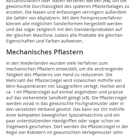
Abstandshaltern oder Nasen versehen werden (
»4
), um die
gewünschte Durchlässigkeit des späteren Pflasterbelages zu
erzielen. Die Nasen und Anfasungen verringern außerdem
die Gefahr von Abplatzern. Mit dem Formpressverfahren
können alle möglichen Sonderformen hergestellt werden
und das sogar zeitgleich mit den Standardprodukten auf
der gleichen Maschine, sodass alle Produkte die gleichen
Eigenschaften und Farben aufweisen.
Mechanisches Pflastern
In den Niederlanden wurden viele Verfahren zum
mechanischen Pflastern entwickelt, um die anstrengende
Tätigkeit des Pflasterns von Hand zu reduzieren. Die
Mehrzahl der Pflasterziegel wird inzwischen mithilfe von
Mini-Raupenkränen mit Sauggreifern verlegt: Hierbei wird
ca. 1 m² Pflasterziegel auf einmal angehoben und präzise
auf das vorbereitete Sandbett gelegt (
»5
). Die Pflasterziegel
werden vorab in das gewünschte Fischgratmuster oder in
den versetzten Verband gesetzt. Das kann vor Ort mithilfe
einer kompakten beweglichen Spezialmaschine und ein
paar unterstützenden Handgriffen oder sogar schon im
Ziegelwerk geschehen. Dort werden die Pflasterziegel in der
Regel von Robotern im gewünschten Verlegemuster zehn