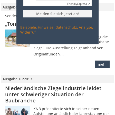
Friendly
Captcha ⇗
Ausgabe 10/2012
Melden Sie sich jetzt an!
Sonderausstellung im Römerkastell Saalburg
„Ton + Technik – Römische Ziegel“
Beispiele, Hinweise: Datenschutz, Analyse,
Bis 27. Januar 2013 präsentiert das
Widerruf
Römerkastell Saalburg in Bad Homburg die
Sonderausstellung Ton + Technik  Römische
Ziegel. Die Ausstellung zeigt anhand von
Originalfunden,...
mehr
Ausgabe 10/2013
Niederländische Ziegelindustrie leidet
unter schwieriger Situation der
Baubranche
KNB präsentierte sich in seiner neuen
Aufstellung anlässlich der Jahrestagung der