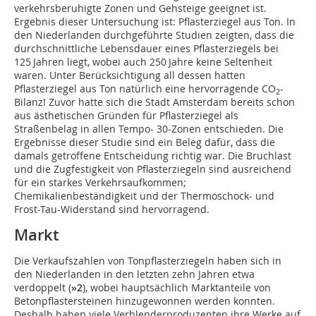
verkehrsberuhigte Zonen und Gehsteige geeignet ist.
Ergebnis dieser Untersuchung ist: Pflasterziegel aus Ton. In
den Niederlanden durchgeführte Studien zeigten, dass die
durchschnittliche Lebensdauer eines Pflasterziegels bei
125 Jahren liegt, wobei auch 250 Jahre keine Seltenheit
waren. Unter Berücksichtigung all dessen hatten
Pflasterziegel aus Ton natürlich eine hervorragende CO
-
2
Bilanz! Zuvor hatte sich die Stadt Amsterdam bereits schon
aus ästhetischen Gründen für Pflasterziegel als
Straßenbelag in allen Tempo- 30-Zonen entschieden. Die
Ergebnisse dieser Studie sind ein Beleg dafür, dass die
damals getroffene Entscheidung richtig war. Die Bruchlast
und die Zugfestigkeit von Pflasterziegeln sind ausreichend
für ein starkes Verkehrsaufkommen;
Chemikalienbeständigkeit und der Thermoschock- und
Frost-Tau-Widerstand sind hervorragend.
Markt
Die Verkaufszahlen von Tonpflasterziegeln haben sich in
den Niederlanden in den letzten zehn Jahren etwa
verdoppelt (
»2
), wobei hauptsächlich Marktanteile von
Betonpflastersteinen hinzugewonnen werden konnten.
Deshalb haben viele Verblenderproduzenten ihre Werke auf