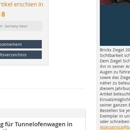
tikel erschien in
18
rt: Germany News
bonnement
Bricks Ziegel 20
ltsverzeichnis
Sichtbarkeit sc
Dem Ziegel Sich
ihn in seiner A
Augen zu führe
sowie das Ziege
näher zu beleu
diesem Jahrbuc
Artikel beleuch
Einsatzmöglichk
seiner ganzen 
Bestellen Sie je
Exemplar in u
oder schreiben 
ng für Tunnelofenwagen in
leserservice@b