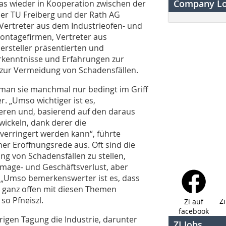
Company L
s wieder in Kooperation zwischen der
er TU Freiberg und der Rath AG
 Vertreter aus dem Industrieofen- und
ntagefirmen, Vertreter aus
ersteller präsentierten und
Erkenntnisse und Erfahrungen zur
 zur Vermeidung von Schadensfällen.
 man sie manchmal nur bedingt im Griff
. „Umso wichtiger ist es,
sieren und, basierend auf den daraus
ickeln, dank derer die
 verringert werden kann“, führte
ner Eröffnungsrede aus. Oft sind die
g von Schadensfällen zu stellen,
mage- und Geschäftsverlust, aber
 „Umso bemerkenswerter ist es, dass
 ganz offen mit diesen Themen
 so Pfneiszl.
Z
Zi auf
facebook
rigen Tagung die Industrie, darunter
ZI Jobs