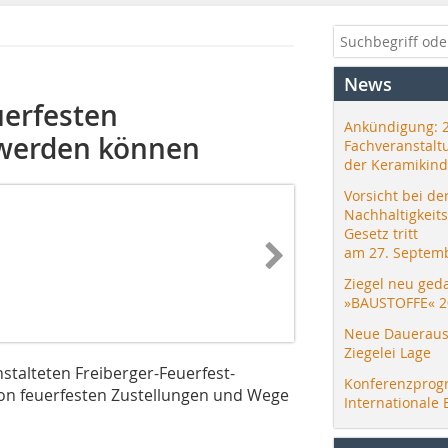
News
uerfesten
Ankündigung: 
 werden können
Fachveranstalt
der Keramikind
Vorsicht bei de
Nachhaltigkeit
Gesetz tritt
am 27. Septemb
Ziegel neu ged
»BAUSTOFFE« 2
Neue Daueraus
Ziegelei Lage
talteten Freiberger-Feuerfest-
Konferenzprog
on feuerfesten Zustellungen und Wege
Internationale 