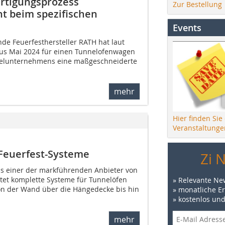
ertigungsprozess
Zur Bestellung
nt beim spezifischen
Events
nde Feuerfesthersteller RATH hat laut
aus Mai 2024 für einen Tunnelofenwagen
gelunternehmens eine maßgeschneiderte
mehr
Hier finden Sie
Veranstaltunge
Feuerfest-Systeme
Zi 
ls einer der markführenden Anbieter von
etet komplette Systeme für Tunnelöfen
» Relevante Ne
on der Wand über die Hängedecke bis hin
» monatliche E
» kostenlos un
mehr