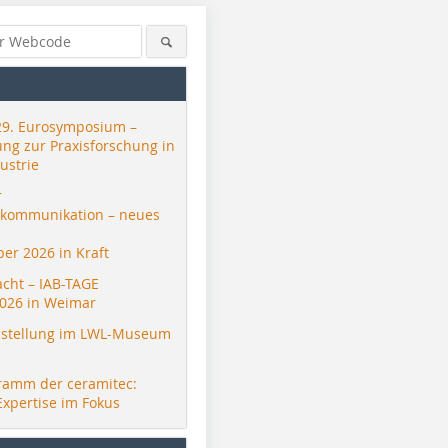
29. Eurosymposium –
ung zur Praxisforschung in
ustrie
r
skommunikation – neues
er 2026 in Kraft
acht – IAB-TAGE
026 in Weimar
stellung im LWL-Museum
ramm der ceramitec:
Expertise im Fokus