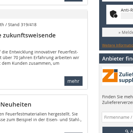
Anti-R
oth / Stand 319/418
» Melde
ne zukunftsweisende
Weitere Informatio
f die Entwicklung innovativer Feuerfest-
it über 70 Jahren Erfahrung arbeiten wir
Anbieter fi
mit dem Kunden zusammen, um
mehr
Finden Sie mehr
Zuliefererverze
n Neuheiten
n Feuerfestmaterialien hergestellt. Sie
se zum Beispiel in der Eisen- und Stahl-,
A