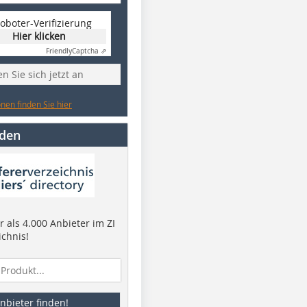
oboter-Verifizierung
Hier klicken
Friendly
Captcha ⇗
n Sie sich jetzt an
nen finden Sie hier
nden
 als 4.000 Anbieter im ZI
ichnis!
nbieter finden!