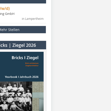
/w/d)
ning GmbH
in Lampertheim
Mehr Stellen
cks | Ziegel 2026