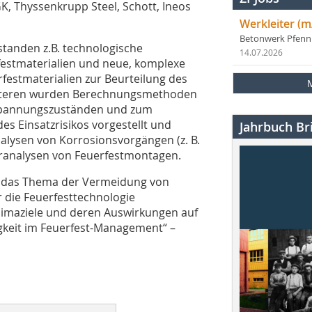
K, Thyssenkrupp Steel, Schott, Ineos
Werkleiter (m
Betonwerk Pfen
standen z.B. technologische
14.07.2026
festmaterialien und neue, komplexe
estmaterialien zur Beurteilung des
eiteren wurden Berechnungsmethoden
Spannungszuständen und zum
s Einsatzrisikos vorgestellt und
Jahrbuch Bri
alysen von Korrosionsvorgängen (z. B.
eranalysen von Feuerfestmontagen.
f das Thema der Vermeidung von
r die Feuerfesttechnologie
Klimaziele und deren Auswirkungen auf
gkeit im Feuerfest-Management“ –