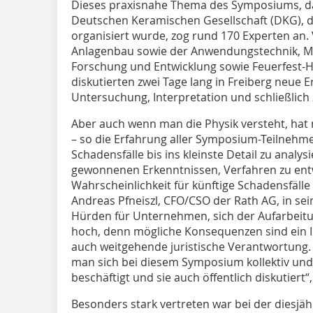
Dieses praxisnahe Thema des Symposiums, da
Deutschen Keramischen Gesellschaft (DKG), d
organisiert wurde, zog rund 170 Experten an.
Anlagenbau sowie der Anwendungstechnik, Mo
Forschung und Entwicklung sowie Feuerfest-H
diskutierten zwei Tage lang in Freiberg neue 
Untersuchung, Interpretation und schließlich
Aber auch wenn man die Physik versteht, hat
– so die Erfahrung aller Symposium-Teilnehmer
Schadensfälle bis ins kleinste Detail zu analy
gewonnenen Erkenntnissen, Verfahren zu entw
Wahrscheinlichkeit für künftige Schadensfälle
Andreas Pfneiszl, CFO/CSO der Rath AG, in sei
Hürden für Unternehmen, sich der Aufarbeitun
hoch, denn mögliche Konsequenzen sind ein I
auch weitgehende juristische Verantwortung.
man sich bei diesem Symposium kollektiv und
beschäftigt und sie auch öffentlich diskutiert“,
Besonders stark vertreten war bei der diesjäh