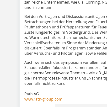
zahlreiche Unternehmen, wie u.a. Corning, NG
und Eisenmann.
Bei den Vorträgen und Diskussionsbeiträgen 
Betrachtungen bei der Herstellung von Feuer
Prüfmethoden und Prüfapparaturen für Feuerf
Zustellungserfolges im Vordergrund. Des W
zu Wärmetechnik, zu thermomechanischen 
Verschleißverhalten im Sinne der Minderung de
diskutiert. Ebenfalls im Programm standen An
über Versuchs- und Pilotanlagen) sowie Fehl
Auch wenn sich das Symposium vor allem au
Schadensfällen fokussierte, kamen andere, fü
gleichermaßen relevante Themen – wie z.B. „
die Thermoprozess-Industrie“ und „Nachhalti
ebenfalls nicht zu kurz.
Rath AG
www.rath-group.com