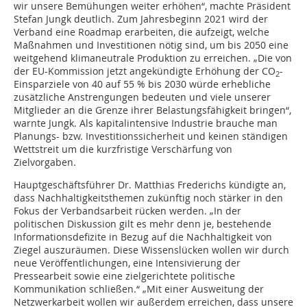
wir unsere Bemühungen weiter erhöhen“, machte Präsident
Stefan Jungk deutlich. Zum Jahresbeginn 2021 wird der
Verband eine Roadmap erarbeiten, die aufzeigt, welche
Maßnahmen und Investitionen nötig sind, um bis 2050 eine
weitgehend klimaneutrale Produktion zu erreichen. „Die von
der EU-Kommission jetzt angekündigte Erhöhung der CO
-
2
Einsparziele von 40 auf 55 % bis 2030 würde erhebliche
zusätzliche Anstrengungen bedeuten und viele unserer
Mitglieder an die Grenze ihrer Belastungsfähigkeit bringen“,
warnte Jungk. Als kapitalintensive Industrie brauche man
Planungs- bzw. Investitionssicherheit und keinen ständigen
Wettstreit um die kurzfristige Verschärfung von
Zielvorgaben.
Hauptgeschäftsführer Dr. Matthias Frederichs kündigte an,
dass Nachhaltigkeitsthemen zukünftig noch stärker in den
Fokus der Verbandsarbeit rücken werden. „In der
politischen Diskussion gilt es mehr denn je, bestehende
Informationsdefizite in Bezug auf die Nachhaltigkeit von
Ziegel auszuräumen. Diese Wissenslücken wollen wir durch
neue Veröffentlichungen, eine Intensivierung der
Pressearbeit sowie eine zielgerichtete politische
Kommunikation schließen.“ „Mit einer Ausweitung der
Netzwerkarbeit wollen wir außerdem erreichen, dass unsere