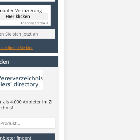
oboter-Verifizierung
Hier klicken
Friendly
Captcha ⇗
n Sie sich jetzt an
nen finden Sie hier
nden
 als 4.000 Anbieter im ZI
ichnis!
nbieter finden!