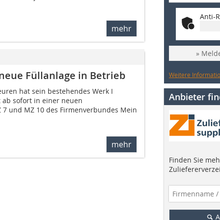
Anti-R
mehr
» Melde
eue Füllanlage in Betrieb
Weitere Informatio
euren hat sein bestehendes Werk I
Anbieter fi
 ab sofort in einer neuen
Z 7 und MZ 10 des Firmenverbundes Mein
mehr
Finden Sie mehr
Zuliefererverze
A