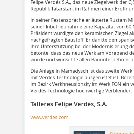
Felipe Verdés S.A., das neue Ziegelwerk der C
Republik Tatarstan, im Rahmen einer Eröffnung
In seiner Festansprache erläuterte Rustam M
seiner Inbetriebnahme eine Kapazität von 60 Mi
Präsident würdigte den keramischen Ziegel a
nachgefragten Baustoff. Er dankte den spani
ihre Unterstützung bei der Modernisierung 
betonte, dass das neue Werk am Vorabend de
wurde und wünschte allen Bauunternehmern a
Die Anlage in Mamadysch ist das zweite Werk 
mit Verdés-Technologie ausgerüstet ist. Berei
im Bezirk Verkhneuslonsky im Werk FON ein we
Verdés-Technologie hochwertige Verblender.
Talleres Felipe Verdés, S.A.
www.verdes.com