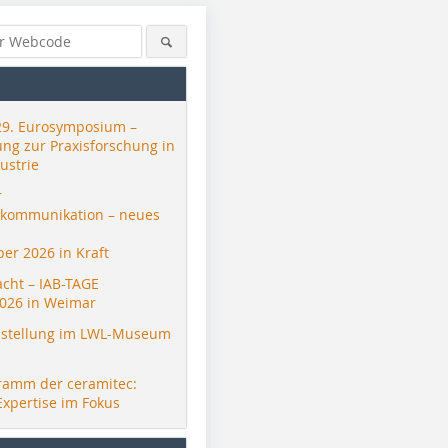
29. Eurosymposium –
ung zur Praxisforschung in
ustrie
r
skommunikation – neues
er 2026 in Kraft
acht – IAB-TAGE
026 in Weimar
stellung im LWL-Museum
ramm der ceramitec:
Expertise im Fokus