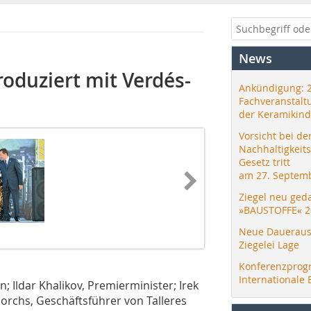
News
roduziert mit Verdés-
Ankündigung: 
Fachveranstalt
der Keramikind
Vorsicht bei de
Nachhaltigkeit
Gesetz tritt
am 27. Septemb
Ziegel neu ged
»BAUSTOFFE« 2
Neue Daueraus
Ziegelei Lage
Konferenzprog
Internationale 
 Ildar Khalikov, Premierminister; Irek
Gorchs, Geschäftsführer von Talleres