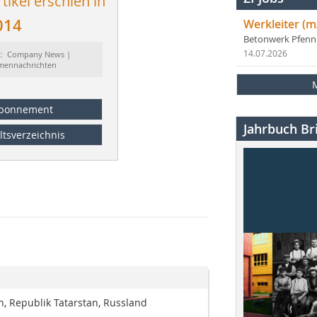
tikel erschien in
014
Werkleiter (m
Betonwerk Pfen
14.07.2026
t: Company News |
rmennachrichten
bonnement
Jahrbuch Bri
ltsverzeichnis
h, Republik Tatarstan, Russland