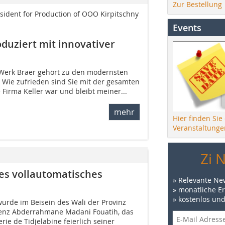
Zur Bestellung
esident for Production of OOO Kirpitschny
Events
duziert mit innovativer
s Werk Braer gehört zu den modernsten
 Wie zufrieden sind Sie mit der gesamten
ie Firma Keller war und bleibt meiner...
mehr
Hier finden Sie
Veranstaltunge
Zi 
ues vollautomatisches
» Relevante Ne
» monatliche E
» kostenlos un
rde im Beisein des Wali der Provinz
lenz Abderrahmane Madani Fouatih, das
rie de Tidjelabine feierlich seiner