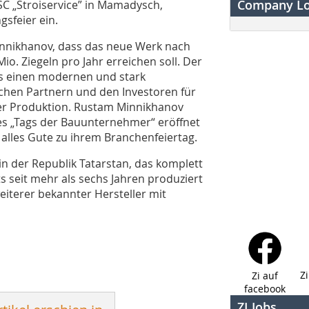
Company L
JSC „Stroiservice” in Mamadysch,
sfeier ein.
innikhanov, dass das neue Werk nach
o. Ziegeln pro Jahr erreichen soll. Der
ls einen modernen und stark
schen Partnern und den Investoren für
der Produktion. Rustam Minnikhanov
s „Tags der Bauunternehmer“ eröffnet
lles Gute zu ihrem Branchenfeiertag.
in der Republik Tatarstan, das komplett
ts seit mehr als sechs Jahren produziert
iterer bekannter Hersteller mit
Z
Zi auf
facebook
ZI Jobs