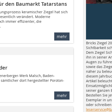
ür den Baumarkt Tatarstans
lungsprozess keramischer Ziegel hat sich
wesentlich verändert. Moderne
ch immer effizienter, die
.
mehr
Bricks Ziegel 20
Sichtbarkeit sc
Dem Ziegel Sich
ihn in seiner A
Augen zu führe
sowie das Ziege
der
näher zu beleu
enerberger-Werk Malsch, Baden-
diesem Jahrbuc
sämtlicher dort hergestellter Poroton-
Artikel beleuch
Einsatzmöglichk
seiner ganzen 
Bestellen Sie je
mehr
Exemplar in u
oder schreiben 
leserservice@b