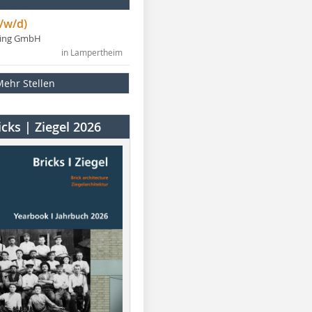
/w/d)
ning GmbH
in Lampertheim
Mehr Stellen
cks | Ziegel 2026