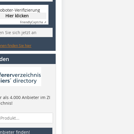
oboter-Verifizierung
Hier klicken
Friendly
Captcha ⇗
n Sie sich jetzt an
nen finden Sie hier
nden
 als 4.000 Anbieter im ZI
ichnis!
nbieter finden!