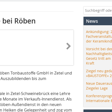
e bei Röben
News
Ankündigung: 
Fachveranstalt
der Keramikind
Vorsicht bei de
Nachhaltigkeit
Gesetz tritt am
Kraft
Ziegel neu ged
r ­Röben Tonbaustoffe GmbH in Zetel und
»BAUSTOFFE« 2
om Auszubildenden bis zum
Neue Daueraus
Ziegelei Lage
le in Zetel-Schweinebrück eine Lehre
Konferenzprog
e Monate im Verkaufs-Innendienst. Als
Internationale 
 Röben-Außendienst in den neuen
n Heiken die Gelegenheit und zog vom