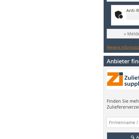
Anti-R
» Melde
Weitere Informatio
Anbieter fi
Finden Sie mehr
Zuliefererverze
A