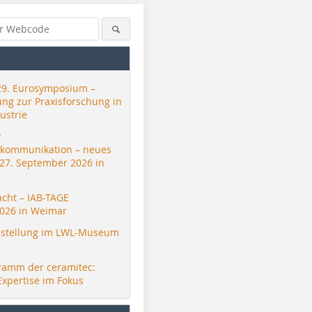
29. Eurosymposium –
ung zur Praxisforschung in
ustrie
r
skommunikation – neues
 27. September 2026 in
acht – IAB-TAGE
026 in Weimar
stellung im LWL-Museum
ramm der ceramitec:
Expertise im Fokus