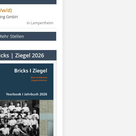
/w/d)
ning GmbH
in Lampertheim
Mehr Stellen
cks | Ziegel 2026