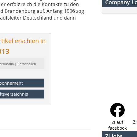
Company L
 er erfolgreich die Kontakte zu den
nd Brandenburg auf. Anfang 1996 zog
rkaufsleiter Deutschland und dann
tikel erschien in
013
ersonalia | Personalien
bonnement
ltsverzeichnis
Z
Zi auf
facebook
ZI Jobs