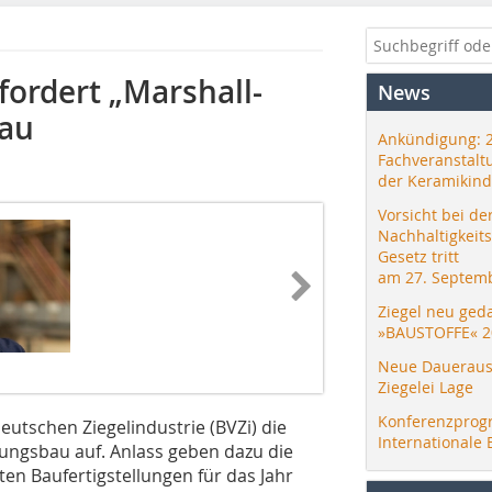
fordert „Marshall-
News
bau
Ankündigung: 
Fachveranstalt
der Keramikind
Vorsicht bei de
Nachhaltigkeit
Gesetz tritt
am 27. Septemb
Ziegel neu ged
»BAUSTOFFE« 2
Neue Daueraus
Ziegelei Lage
Konferenzprog
utschen Ziegelindustrie (BVZi) die
Internationale 
ngsbau auf. Anlass geben dazu die
en Baufertigstellungen für das Jahr