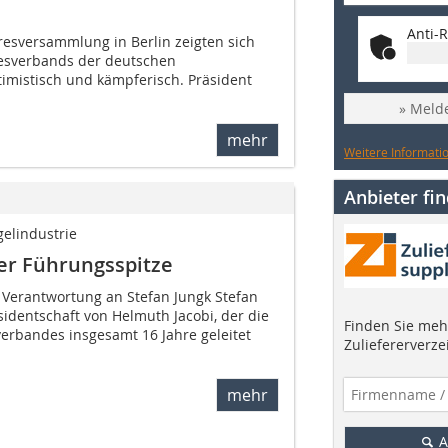
Anti-R
resversammlung in Berlin zeigten sich
desverbands der deutschen
ptimistisch und kämpferisch. Präsident
» Melde
mehr
Weitere Informatio
Anbieter fi
elindustrie
er Führungsspitze
 Verantwortung an Stefan Jungk Stefan
identschaft von Helmuth Jacobi, der die
Finden Sie mehr
verbandes insgesamt 16 Jahre geleitet
Zuliefererverze
mehr
A