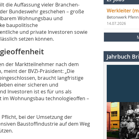
lt die Auffassung vieler Branchen-
Werkleiter (m
i der Bundeswehr geschehen – große
Betonwerk Pfen
ahlbarem Wohnungsbau und
14.07.2026
ke baupolitische
ntliche und private Investoren sowie
lässlich setzen können.
gieoffenheit
Jahrbuch Bri
en der Marktteilnehmer nach dem
, meint der BVZi-Präsident: „Die
ingeschlossen, braucht langfristige
 Neben einer sicheren und
d Investoren ist es für uns als
art im Wohnungsbau technologieoffen –
 Pflicht, bei der Umsetzung der
ensiven Baustoffindustrie auf dem Weg
ützen.