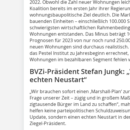
2022. Obwohl die Zahl neuer Wohnungen leicht
Koalition bereits im ersten Jahr ihrer Regieru
wohnungsbaupolitische Ziel deutlich. Die Mark
bauenden Einheiten – einschließlich 100.000
schwierigsten wirtschaftlichen Rahmenbedin
Wohnungen entstanden. Das Minus beträgt 
Prognosen für 2023 von nur noch rund 250.00
neuen Wohnungen sind durchaus realistisch. D
das Pestel Institut zu Jahresbeginn errechnet
Wohnungen im bezahlbaren Segment fehlen 
BVZi-Präsident Stefan Jungk: 
echten Neustart“
„Wir brauchen sofort einen ,Marshall-Plan‘ z
Frage unserer Zeit – zügig und in großem M
zigtausende Bürger im Land zu schaffen“, mahn
helfen keine parteipolitischen Schuldzuweisu
Update, sondern einen echten Neustart in d
Ziegel-Präsident.