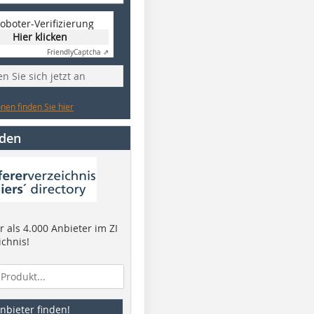
oboter-Verifizierung
Hier klicken
Friendly
Captcha ⇗
n Sie sich jetzt an
nen finden Sie hier
nden
 als 4.000 Anbieter im ZI
ichnis!
nbieter finden!