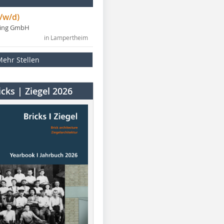
/w/d)
ning GmbH
in Lampertheim
Mehr Stellen
cks | Ziegel 2026