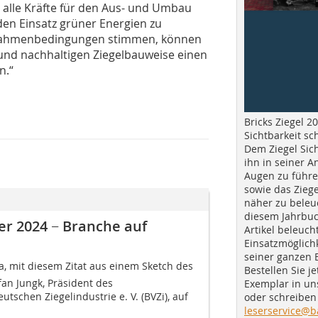
d alle Kräfte für den Aus- und Umbau
den Einsatz grüner Energien zu
 Rahmenbedingungen stimmen, können
 und nachhaltigen Ziegelbauweise einen
n.“
Bricks Ziegel 20
Sichtbarkeit sc
Dem Ziegel Sich
ihn in seiner A
Augen zu führe
sowie das Ziege
näher zu beleu
diesem Jahrbuc
er 2024 − Branche auf
Artikel beleuch
Einsatzmöglichk
seiner ganzen 
, mit diesem Zitat aus einem Sketch des
Bestellen Sie je
fan Jungk, Präsident des
Exemplar in u
schen Ziegelindustrie e. V. (BVZi), auf
oder schreiben 
leserservice@b