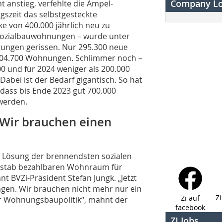
Company L
 anstieg, verfehlte die Ampel-
ngszeit das selbstgesteckte
e von 400.000 jährlich neu zu
 Sozialbauwohnungen – wurde unter
gungen gerissen. Nur 295.300 neue
104.700 Wohnungen. Schlimmer noch –
0 und für 2024 weniger als 200.000
abei ist der Bedarf gigantisch. So hat
, dass bis Ende 2023 gut 700.000
werden.
„Wir brauchen einen
ur Lösung der brennendsten sozialen
aßstab bezahlbaren Wohnraum für
t BVZi-Präsident Stefan Jungk. „Jetzt
ngen. Wir brauchen nicht mehr nur ein
Z
Zi auf
er Wohnungsbaupolitik“, mahnt der
facebook
ZI Jobs