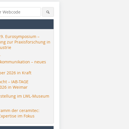
29. Eurosymposium –
ung zur Praxisforschung in
ustrie
r
skommunikation – neues
er 2026 in Kraft
acht – IAB-TAGE
026 in Weimar
stellung im LWL-Museum
ramm der ceramitec:
Expertise im Fokus