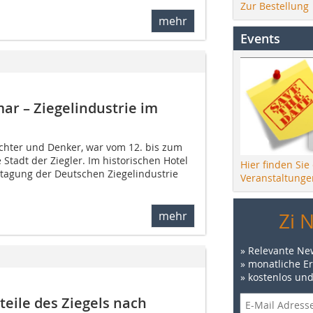
Zur Bestellung
mehr
Events
ar – Ziegelindustrie im
ichter und Denker, war vom 12. bis zum
e Stadt der Ziegler. Im historischen Hotel
Hier finden Sie
stagung der Deutschen Ziegelindustrie
Veranstaltunge
Zi 
mehr
» Relevante Ne
» monatliche E
» kostenlos un
eile des Ziegels nach