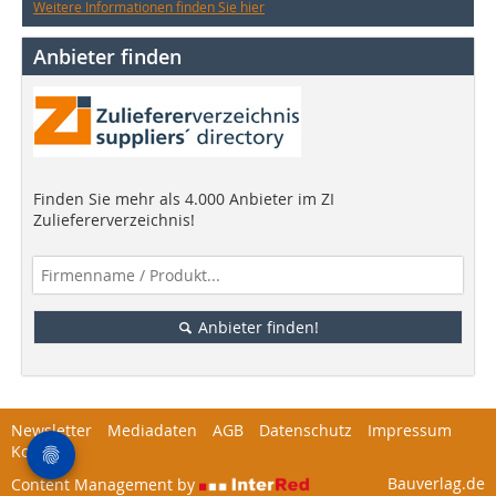
Weitere Informationen finden Sie hier
Anbieter finden
Finden Sie mehr als 4.000 Anbieter im ZI
Zuliefererverzeichnis!
Anbieter finden!
Newsletter
Mediadaten
AGB
Datenschutz
Impressum
Kontakt
Bauverlag.de
Content Management by