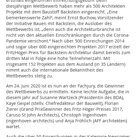
erstmals eingeführten Einreichungsgebühr beim
diesjährigen Wettbewerb haben mehr als 500 Architekten
Projekte mit dem Baustoff Backstein eingereicht. „Eine
bemerkenswerte Zahl“, meint Ernst Buchow, Vorsitzender
der Initiative Bauen mit Backstein, die Auslober des
Wettbewerbs ist, „denn auch die Architekturbranche ist
nicht von den aktuellen Einschränkungen durch die Corona-
Pandemie verschont.“ Nach über 500 Einreichungen 2014
und sogar über 600 eingereichten Projekten 2017 erzielt der
FritzHöger-Preis für Backstein-Architektur damit bereits zum
dritten Mal in Folge eine hohe Teilnehmerzahl. Mit
insgesamt 152 Projekten aus dem Ausland (in 35 Ländern)
nimmt auch die internationale Bekanntheit des
Wettbewerbs stetig zu.
Am 24. Juni 2020 ist es nun an der Fachjury, die Gewinner
des Wettbewerbs zu ermitteln. Keine leichte Aufgabe, die in
diesem Jahr auf Susanne Wartzeck (Präsidentin des BDA),
Kaye Geipel (stellv. Chefredakteur der Bauwelt), Florian
Zierer (Grand PrixGewinner des Fritz-Höger-Preises 2017,
Caruso St John Architects), Christoph Ingenhoven
(ingenhoven architects) und Anja Fröhlich (AFF architekten)
wartet.
Auch die über 50 Einreichungen in der Kategorie Newcomer