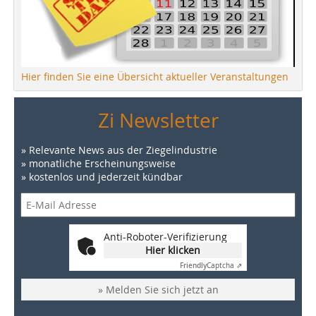
Hier finden Sie eine Übersicht aktueller Veranstaltungen
Zi Newsletter
» Relevante News aus der Ziegelindustrie
» monatliche Erscheinungsweise
» kostenlos und jederzeit kündbar
Anti-Roboter-Verifizierung
Hier klicken
Friendly
Captcha ⇗
» Melden Sie sich jetzt an