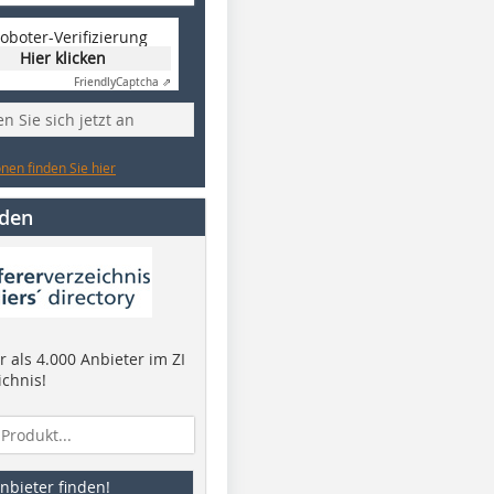
oboter-Verifizierung
Hier klicken
Friendly
Captcha ⇗
n Sie sich jetzt an
nen finden Sie hier
nden
 als 4.000 Anbieter im ZI
ichnis!
nbieter finden!