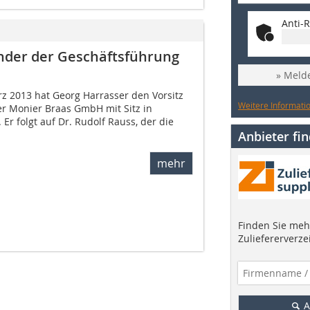
Anti-R
ender der Geschäftsführung
» Melde
z 2013 hat Georg Harrasser den Vorsitz
Weitere Informatio
r Monier Braas GmbH mit Sitz in
r folgt auf Dr. Rudolf Rauss, der die
Anbieter fi
mehr
Finden Sie mehr
Zuliefererverze
A