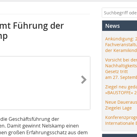
mt Führung der
News
mp
Ankündigung: 
Fachveranstalt
der Keramikind
Vorsicht bei de
Nachhaltigkeit
Gesetz tritt
am 27. Septemb
Ziegel neu ged
»BAUSTOFFE« 2
Neue Daueraus
Ziegelei Lage
Konferenzprog
die Geschäftsführung der
Internationale 
. Damit gewinnt Nelskamp einen
nen großen Erfahrungsschatz aus dem