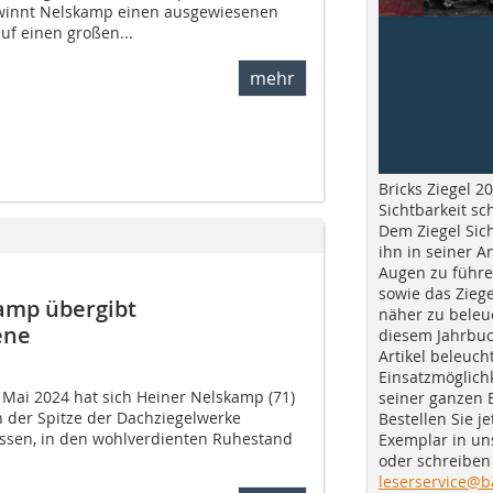
innt Nelskamp einen ausgewiesenen
uf einen großen...
mehr
Bricks Ziegel 20
Sichtbarkeit sc
Dem Ziegel Sich
ihn in seiner A
Augen zu führe
sowie das Ziege
amp übergibt
näher zu beleu
ene
diesem Jahrbuc
Artikel beleuch
Einsatzmöglichk
 Mai 2024 hat sich Heiner Nelskamp (71)
seiner ganzen 
n der Spitze der Dachziegelwerke
Bestellen Sie je
ssen, in den wohlverdienten Ruhestand
Exemplar in u
oder schreiben 
leserservice@b