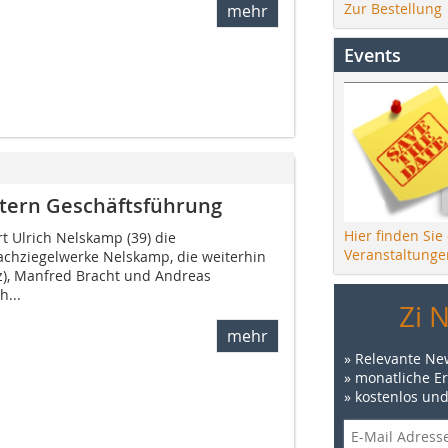
Zur Bestellung
mehr
Events
tern Geschäftsführung
Hier finden Sie
rt Ulrich Nelskamp (39) die
Veranstaltunge
chziegelwerke Nelskamp, die weiterhin
z), Manfred Bracht und Andreas
h...
Zi 
mehr
» Relevante Ne
» monatliche E
» kostenlos un