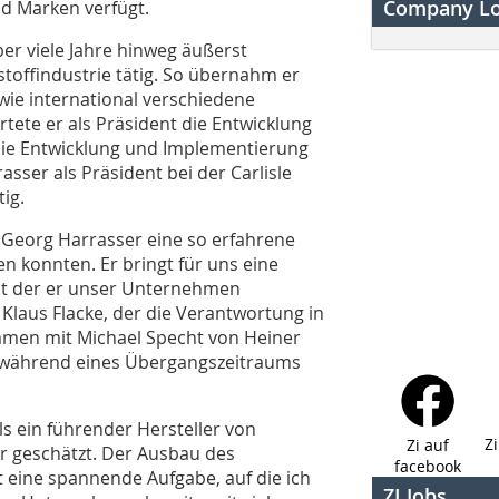
Company L
 Marken verfügt.
er viele Jahre hinweg äußerst
stoffindustrie tätig. So übernahm er
wie international verschiedene
ete er als Präsident die Entwicklung
die Entwicklung und Implementierung
sser als Präsident bei der Carlisle
ig.
t Georg Harrasser eine so erfahrene
 konnten. Er bringt für uns eine
it der er unser Unternehmen
 Klaus Flacke, der die Verantwortung in
mmen mit Michael Specht von Heiner
während eines Übergangszeitraums
s ein führender Hersteller von
Z
Zi auf
r geschätzt. Der Ausbau des
facebook
t eine spannende Aufgabe, auf die ich
ZI Jobs