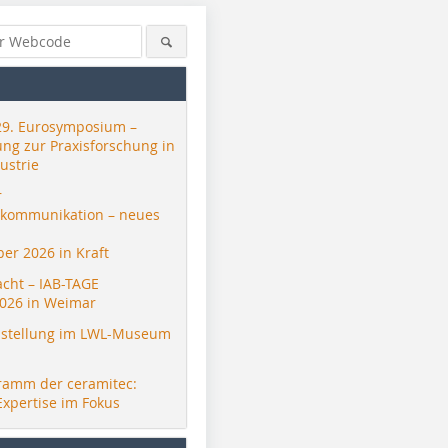
29. Eurosymposium –
ung zur Praxisforschung in
ustrie
r
skommunikation – neues
er 2026 in Kraft
acht – IAB-TAGE
026 in Weimar
stellung im LWL-Museum
ramm der ceramitec:
Expertise im Fokus