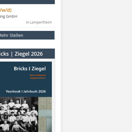
/w/d)
ning GmbH
in Lampertheim
Mehr Stellen
cks | Ziegel 2026