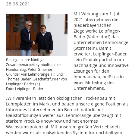
28.06.2021
Mit Wirkung zum 1. Juli
2021 übernehmen die
niederbayerischen
Ziegelwerke Leipfinger-
Bader (Vatersdorf) das
Unternehmen Lehmorange
(Störnstein). Damit
erweitert Leipfinger-Bader
sein Produktportfolio um
Besiegeln ihre künftige
Zusammenarbeit symbolisch per
nachhaltige und innovative
Handschlag: Peter Gmeiner,
Lösungen für den
Gründer von Lehmorange, (l.) und
Innenausbau, heißt es in
Thomas Bader, Geschäftsführer von
einer Mitteilung des
Leipfinger-Bader (r.).
Unternehmens.
Foto: Leipfinger-Bader
„Wir verankern jetzt den ökologischen Trockenbau mit
Lehmplatten im Markt und bauen unsere eigene Position als
führendes Unternehmen im Bereich natürlicher
Baustofflösungen weiter aus. Lehmorange überzeugt mit
starkem Produkt-Know-how und hat enormes
Wachstumspotenzial. Mit unserem großen Vertriebsnetz
werden wir es als maßgebendes System für nachhaltigen