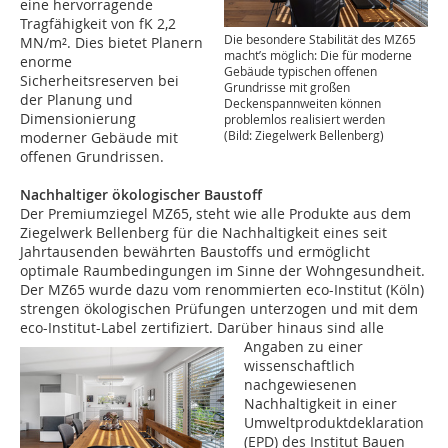
eine hervorragende
Tragfähigkeit von fK 2,2
Die besondere Stabilität des MZ65
MN/m². Dies bietet Planern
macht’s möglich: Die für moderne
enorme
Gebäude typischen offenen
Sicherheitsreserven bei
Grundrisse mit großen
der Planung und
Deckenspannweiten können
Dimensionierung
problemlos realisiert werden
(Bild: Ziegelwerk Bellenberg)
moderner Gebäude mit
offenen Grundrissen.
Nachhaltiger ökologischer Baustoff
Der Premiumziegel MZ65, steht wie alle Produkte aus dem
Ziegelwerk Bellenberg für die Nachhaltigkeit eines seit
Jahrtausenden bewährten Baustoffs und ermöglicht
optimale Raumbedingungen im Sinne der Wohngesundheit.
Der MZ65 wurde dazu vom renommierten eco-Institut (Köln)
strengen ökologischen Prüfungen unterzogen und mit dem
eco-Institut-Label zertifiziert.
Darüber hinaus sind alle
Angaben zu einer
wissenschaftlich
nachgewiesenen
Nachhaltigkeit in einer
Umweltproduktdeklaration
(EPD) des Institut Bauen