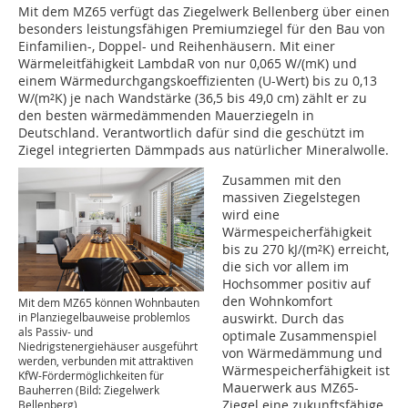
Mit dem MZ65 verfügt das Ziegelwerk Bellenberg über einen
besonders leistungsfähigen Premiumziegel für den Bau von
Einfamilien-, Doppel- und Reihenhäusern. Mit einer
Wärmeleitfähigkeit LambdaR von nur 0,065 W/(mK) und
einem Wärmedurchgangskoeffizienten (U-Wert) bis zu 0,13
W/(m²K) je nach Wandstärke (36,5 bis 49,0 cm) zählt er zu
den besten wärmedämmenden Mauerziegeln in
Deutschland. Verantwortlich dafür sind die geschützt im
Ziegel integrierten Dämmpads aus natürlicher Mineralwolle.
Zusammen mit den
massiven Ziegelstegen
wird eine
Wärmespeicherfähigkeit
bis zu 270 kJ/(m²K) erreicht,
die sich vor allem im
Hochsommer positiv auf
den Wohnkomfort
Mit dem MZ65 können Wohnbauten
in Planziegelbauweise problemlos
auswirkt. Durch das
als Passiv- und
optimale Zusammenspiel
Niedrigstenergiehäuser ausgeführt
von Wärmedämmung und
werden, verbunden mit attraktiven
Wärmespeicherfähigkeit ist
KfW-Fördermöglichkeiten für
Mauerwerk aus MZ65-
Bauherren (Bild: Ziegelwerk
Ziegel eine zukunftsfähige
Bellenberg)