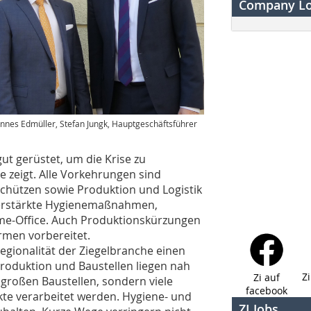
Company L
nnes Edmüller, Stefan Jungk, Hauptgeschäftsführer
gut gerüstet, um die Krise zu
e zeigt. Alle Vorkehrungen sind
schützen sowie Produktion und Logistik
verstärkte Hygienemaßnahmen,
me-Office. Auch Produktionskürzungen
rmen vorbereitet.
egionalität der Ziegelbranche einen
Produktion und Baustellen liegen nah
Z
Zi auf
 großen Baustellen, sondern viele
facebook
kte verarbeitet werden. Hygiene- und
ZI Jobs