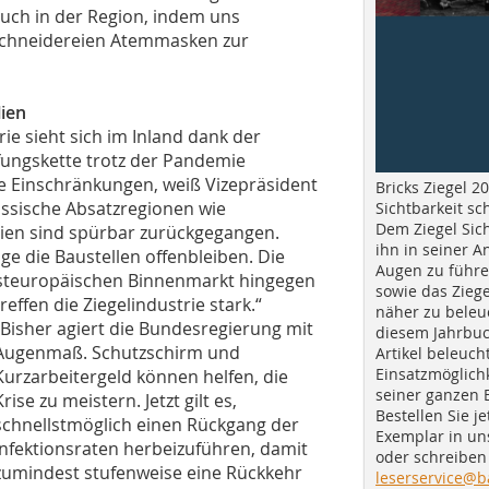
 auch in der Region, indem uns
 Schneidereien Atemmasken zur
lien
rie sieht sich im Inland dank der
ungskette trotz der Pandemie
che Einschränkungen, weiß Vizepräsident
Bricks Ziegel 20
ssische Absatzregionen wie
Sichtbarkeit sc
Dem Ziegel Sich
lien sind spürbar zurückgegangen.
ihn in seiner A
nge die Baustellen offenbleiben. Die
Augen zu führe
steuropäischen Binnenmarkt hingegen
sowie das Ziege
treffen die Ziegelindustrie stark.“
näher zu beleu
„Bisher agiert die Bundesregierung mit
diesem Jahrbuc
Augenmaß. Schutzschirm und
Artikel beleuch
Einsatzmöglichk
Kurzarbeitergeld können helfen, die
seiner ganzen 
Krise zu meistern. Jetzt gilt es,
Bestellen Sie je
schnellstmöglich einen Rückgang der
Exemplar in u
Infektionsraten herbeizuführen, damit
oder schreiben 
zumindest stufenweise eine Rückkehr
leserservice@b