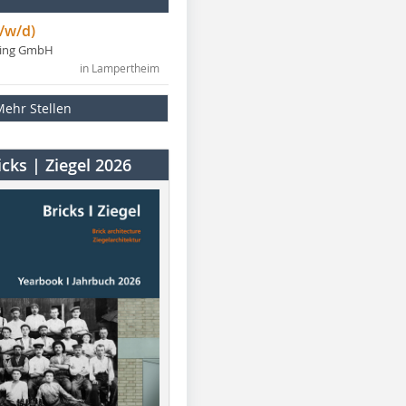
/w/d)
ning GmbH
in Lampertheim
Mehr Stellen
cks | Ziegel 2026