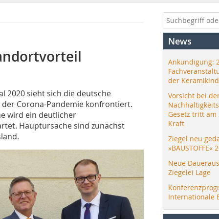
News
andortvorteil
Ankündigung: 
Fachveranstalt
der Keramikind
l 2020 sieht sich die deutsche
Vorsicht bei de
 der Corona-Pandemie konfrontiert.
Nachhaltigkeit
 wird ein deutlicher
Gesetz tritt am
Kraft
rtet. Hauptursache sind zunächst
land.
Ziegel neu ged
»BAUSTOFFE« 2
Neue Daueraus
Ziegelei Lage
Konferenzprog
Internationale 