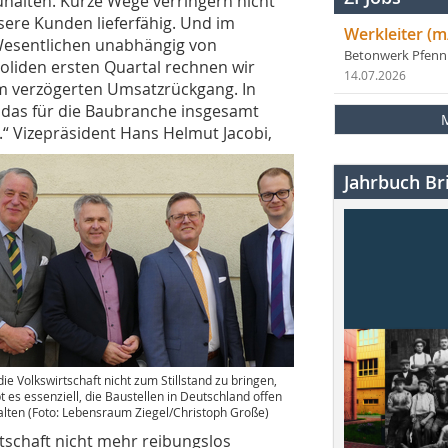
halten. Kurze Wege verringern nicht
sere Kunden lieferfähig. Und im
Werkleiter (m
Wesentlichen unabhängig von
Betonwerk Pfen
liden ersten Quartal rechnen wir
14.07.2026
 verzögerten Umsatzrückgang. In
das für die Baubranche insgesamt
.“
Vizepräsident Hans Helmut Jacobi,
Jahrbuch Bri
ie Volkswirtschaft nicht zum Stillstand zu bringen,
bt es essenziell, die Baustellen in Deutschland offen
alten (Foto: Lebensraum Ziegel/Christoph Große)
rtschaft nicht mehr reibungslos