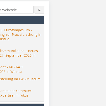
29. Eurosymposium –
ung zur Praxisforschung in
ustrie
r
skommunikation – neues
 27. September 2026 in
acht – IAB-TAGE
026 in Weimar
stellung im LWL-Museum
ramm der ceramitec:
Expertise im Fokus