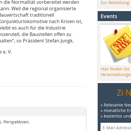
in die Normalität vorbereitet werden
Zur Bestellung
kann. Weil die regional organisierte
Bauwirtschaft traditionell
Events
Konjunkturlokomotive nach Krisen ist,
bleibt es auch für die Industrie
essenziell, die Baustellen offen zu
halten“, so Präsident Stefan Jungk.
 e. V.
Hier finden Sie
Veranstaltunge
Zi 
» Relevante Ne
» monatliche E
» kostenlos un
. Perspektiven.