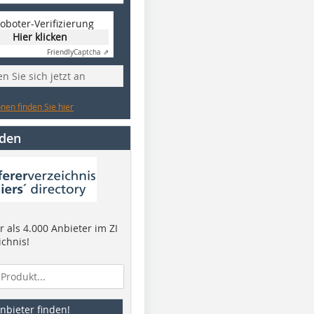
oboter-Verifizierung
Hier klicken
Friendly
Captcha ⇗
n Sie sich jetzt an
nen finden Sie hier
nden
 als 4.000 Anbieter im ZI
ichnis!
nbieter finden!