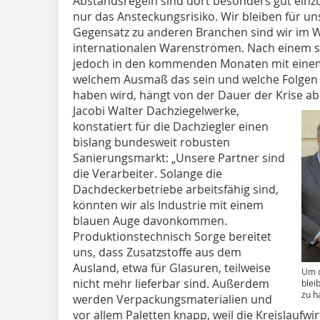
Abstandsregeln sind dort besonders gut einzu
nur das Ansteckungsrisiko. Wir bleiben für un
Gegensatz zu anderen Branchen sind wir im 
internationalen Warenströmen. Nach einem so
jedoch in den kommenden Monaten mit einem
welchem Ausmaß das sein und welche Folgen 
haben wird, hängt von der Dauer der Krise ab
Jacobi Walter Dachziegelwerke,
konstatiert für die Dachziegler einen
bislang bundesweit robusten
Sanierungsmarkt: „Unsere Partner sind
die Verarbeiter. Solange die
Dachdeckerbetriebe arbeitsfähig sind,
könnten wir als Industrie mit einem
blauen Auge davonkommen.
Produktionstechnisch Sorge bereitet
uns, dass Zusatzstoffe aus dem
Ausland, etwa für Glasuren, teilweise
Um d
nicht mehr lieferbar sind. Außerdem
blei
zu h
werden Verpackungsmaterialien und
vor allem Paletten knapp, weil die Kreislaufwi