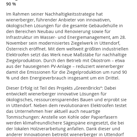
90 %
Im Rahmen seiner Nachhaltigkeitsstrategie hat
wienerberger, führender Anbieter von innovativen,
ökologischen Lösungen für die gesamte Gebäudehülle in
den Bereichen Neubau und Renovierung sowie für
Infrastruktur im Wasser- und Energiemanagement, am 28.
November sein modernisiertes Ziegelwerk in Uttendorf,
Österreich eröffnet. Mit dem weltweit größten industriellen
Elektroofen setzt das Werk neue Maßstäbe für nachhaltige
Ziegelproduktion. Durch den Betrieb mit Ökostrom – etwa
aus der hauseigenen PV-Anlage – reduziert wienerberger
damit die Emissionen für die Ziegelproduktion um rund 90
% und den Energieverbrauch insgesamt um ein Drittel.
Dieser Erfolg ist Teil des Projekts „GreenBricks“: Dabei
entwickelt wienerberger innovative Lösungen für
ökologisches, ressourcensparendes Bauen und erprobt sie
in Uttendorf. Neben dem revolutionären Elektroofen testet
das Unternehmen hier aktuell auch neuartige
Tonmischungen: Anstelle von Kohle oder Papierfasern
werden klimafreundlichere Sägespäne eingesetzt, die bei
der lokalen Holzverarbeitung anfallen. Dank dieser und
anderer Innovationen betreibt wienerberger in Uttendorf