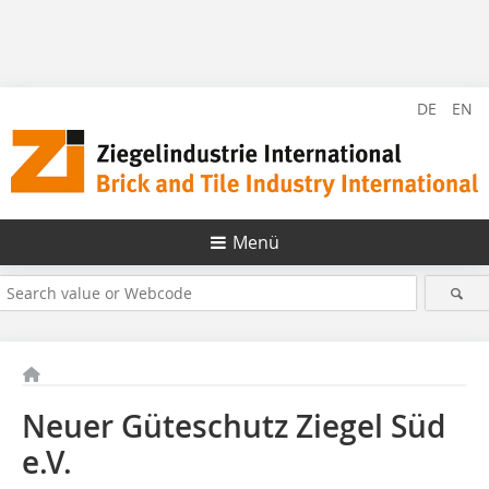
DE
EN
Menü
Neuer Güteschutz Ziegel Süd
e.V.