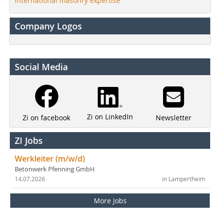
international masonry expertise
Company Logos
Social Media
Zi on LinkedIn
Newsletter
Zi on facebook
ZI Jobs
Werkleiter (m/w/d)
Betonwerk Pfenning GmbH
14.07.2026
in Lampertheim
More Jobs