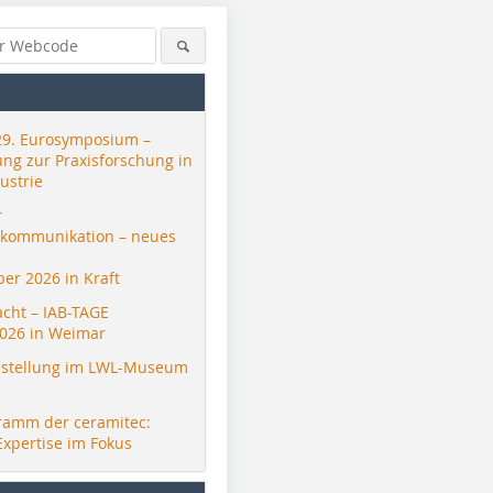
29. Eurosymposium –
ung zur Praxisforschung in
ustrie
r
skommunikation – neues
er 2026 in Kraft
acht – IAB-TAGE
026 in Weimar
stellung im LWL-Museum
ramm der ceramitec:
Expertise im Fokus