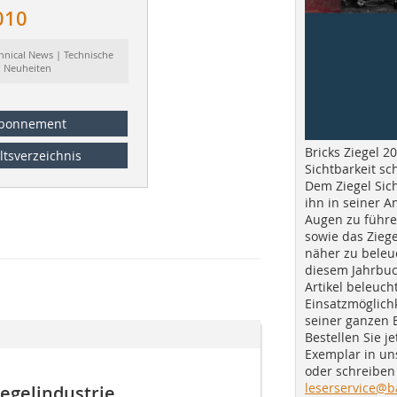
010
hnical News | Technische
Neuheiten
bonnement
Bricks Ziegel 20
ltsverzeichnis
Sichtbarkeit sc
Dem Ziegel Sich
ihn in seiner A
Augen zu führe
sowie das Ziege
näher zu beleu
diesem Jahrbuc
Artikel beleuch
Einsatzmöglichk
seiner ganzen 
Bestellen Sie je
Exemplar in u
oder schreiben 
leserservice@b
egelindustrie