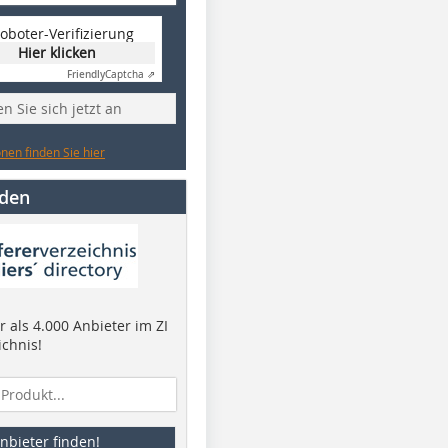
oboter-Verifizierung
Hier klicken
Friendly
Captcha ⇗
n Sie sich jetzt an
nen finden Sie hier
nden
 als 4.000 Anbieter im ZI
ichnis!
nbieter finden!