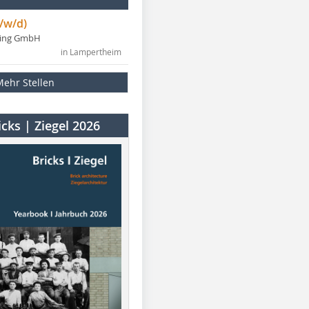
/w/d)
ning GmbH
in Lampertheim
Mehr Stellen
cks | Ziegel 2026