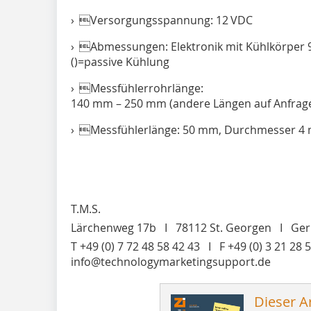
› Versorgungsspannung: 12 VDC
› Abmessungen: Elektronik mit Kühlkörper 90 
()=passive Kühlung
› Messfühlerrohrlänge:
140 mm – 250 mm (andere Längen auf Anfrage
› Messfühlerlänge: 50 mm, Durchmesser 4
T.M.S.
Lärchenweg 17b I 78112 St. Georgen I Ge
T +49 (0) 7 72 48 58 42 43 I F +49 (0) 3 21 28 
info@technologymarketingsupport.de
Dieser Ar