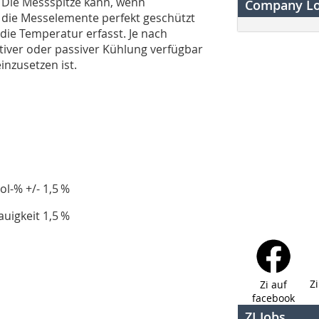
. Die Messspitze kann, wenn
Company L
a die Messelemente perfekt geschützt
die Temperatur erfasst. Je nach
ktiver oder passiver Kühlung verfügbar
nzusetzen ist.
ol-% +/- 1,5 %
uigkeit 1,5 %
Z
Zi auf
facebook
ZI Jobs