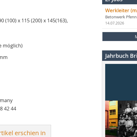
Werkleiter (m
Betonwerk Pfen
(100) x 115 (200) x 145(163),
14.07.2026
 möglich)
Jahrbuch Bri
 mm
rmany
58 42 44
tikel erschien in