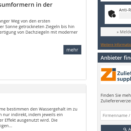
ssumformern in der
Anti-R
langer Weg von den ersten
r Sonne getrockneten Ziegeln bis hin
» Melde
nfertigung von Dachziegeln mit moderner
Weitere Informatio
mehr
Anbieter fi
Finden Sie mehr
Zuliefererverze
eme bestimmen den Wassergehalt im zu
ur indirekt, indem jeweils ein
r Effekt ausgenutzt wird. Die
igen...
A