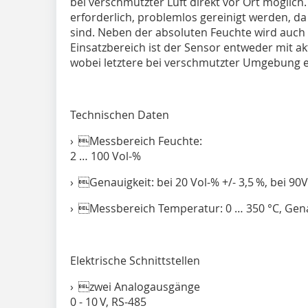
bei verschmutzter Luft direkt vor Ort möglich
erforderlich, problemlos gereinigt werden, d
sind. Neben der absoluten Feuchte wird auch 
Einsatzbereich ist der Sensor entweder mit a
wobei letztere bei verschmutzter Umgebung ei
Technischen Daten
› Messbereich Feuchte:
2 … 100 Vol-%
› Genauigkeit: bei 20 Vol-% +/- 3,5 %, bei 90V
› Messbereich Temperatur: 0 … 350 °C, Gena
Elektrische Schnittstellen
› zwei Analogausgänge
0 - 10 V, RS-485