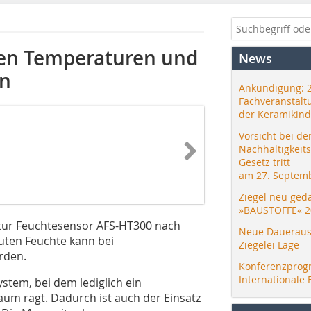
en Temperaturen und
News
en
Ankündigung: 
Fachveranstalt
der Keramikind
Vorsicht bei de
Nachhaltigkeit
Gesetz tritt
am 27. Septemb
Ziegel neu ged
»BAUSTOFFE« 2
tur Feuchtesensor AFS-HT300 nach
Neue Daueraus
uten Feuchte kann bei
Ziegelei Lage
rden.
Konferenzprog
Internationale 
stem, bei dem lediglich ein
aum ragt. Dadurch ist auch der Einsatz