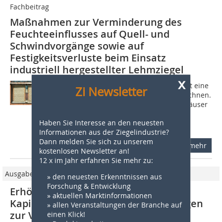
Fachbeitrag
Maßnahmen zur Verminderung des
Feuchteeinflusses auf Quell- und
Schwindvorgänge sowie auf
Festigkeitsverluste beim Einsatz
industriell hergestellter Lehmziegel
x
1 Einleitung Seit den 1980er-Jahren ist eine
Zi Newsletter
Renaissance des Lehmbaus zu verzeichnen.
Die Zeiten, in denen Menschen, die Häuser
aus Lehm bauten, einer Minderheit
Haben Sie Interesse an den neuesten
angehörten und als Öko-Freaks...
Informationen aus der Ziegelindustrie?
Dann melden Sie sich zu unserem
mehr
kostenlosen Newsletter an!
12 x im Jahr erfahren Sie mehr zu:
Ausgabe 6/2011
» den neuesten Erkenntnissen aus
Forschung & Entwicklung
Erhöhung des hydrostatischen
» aktuellen Marktinformationen
Kapillarzuges in nassen Ziegelrohlingen
» allen Veranstaltungen der Branche auf
zur Verminderung der
einen Klick!