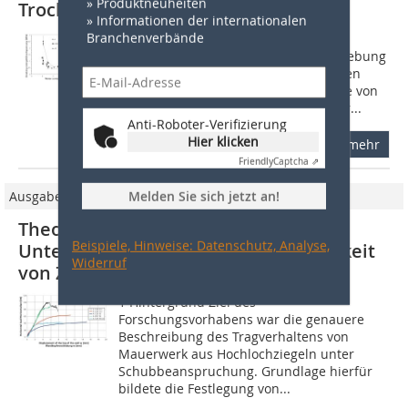
» Produktneuheiten
Trockenbruchanfälligkeit
» Informationen der internationalen
Branchenverbände
1 Hintergrund und Problemstellung
Ziegelrohlinge liegen nach der Formgebung
als kapillarporöse Festkörper vor, deren
Poren mit Wasser gefüllt sind, und die von
einer Wasserhülle umgeben sind. Der...
Anti-Roboter-Verifizierung
Hier klicken
mehr
Friendly
Captcha ⇗
Ausgabe 12/2011
Melden Sie sich jetzt an!
Theoretische und experimentelle
Beispiele, Hinweise: Datenschutz, Analyse,
Untersuchungen zur Schubtragfähigkeit
Widerruf
von Ziegelmauerwerk
1 Hintergrund Ziel des
Forschungsvorhabens war die genauere
Beschreibung des Tragverhaltens von
Mauerwerk aus Hochlochziegeln unter
Schubbeanspruchung. Grundlage hierfür
bildete die Festlegung von...