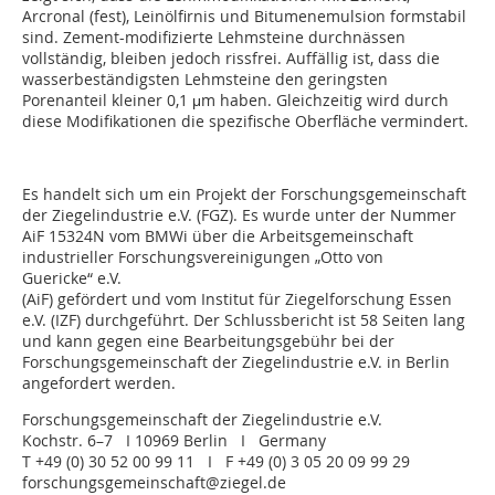
Arcronal (fest), Leinölfirnis und Bitumenemulsion formstabil
sind. Zement-modifizierte Lehmsteine durchnässen
vollständig, bleiben jedoch rissfrei. Auffällig ist, dass die
wasserbeständigsten Lehmsteine den geringsten
Porenanteil kleiner 0,1 μm haben. Gleichzeitig wird durch
diese Modifikationen die spezifische Oberfläche vermindert.
Es handelt sich um ein Projekt der Forschungsgemeinschaft
der Ziegelindustrie e.V. (FGZ). Es wurde unter der Nummer
AiF 15324N vom BMWi über die Arbeitsgemeinschaft
industrieller Forschungsvereinigungen „Otto von
Guericke“ e.V.
(AiF) gefördert und vom Institut für Ziegelforschung Essen
e.V. (IZF) durchgeführt. Der Schlussbericht ist 58 Seiten lang
und kann gegen eine Bearbeitungsgebühr bei der
Forschungsgemeinschaft der Ziegelindustrie e.V. in Berlin
angefordert werden.
Forschungsgemeinschaft der Ziegelindustrie e.V.
Kochstr. 6–7 I 10969 Berlin I Germany
T +49 (0) 30 52 00 99 11 I F +49 (0) 3 05 20 09 99 29
forschungsgemeinschaft@ziegel.de