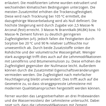
erläutert. Die modifizierten Lehme wurden extrudiert und
wechselnden klimatischen Bedingungen unterzogen. Die
meisten Zusatzmittel erhöhen die Trockenzugfestigkeit.
Diese wird nach Trocknung bei 105 °C ermittelt, die
dazugehörige Wasserbeladung wird als Null definiert. Die
höchste Steigerung wird durch Zugabe von 2,5 Masse-%
Arconal (fest) erreicht. 3 Masse-% Branntkalk (WLBK) bzw. 10
Masse-% Zement führen zu deutlich geringeren
Zugfestigkeiten (
»1
). Jedoch fallen die Festigkeiten durch
Sorption bei 20 °C und 90 % relativer Luftfeuchte nur
unwesentlich ab. Durch beide Zusatzstoffe sinken die
Rohdichte und der volumetrische Wassergehalt. Weniger
stark ausgeprägt trifft dies auch auf die Lehmmodifikationen
mit Leinölfirnis und Bitumenemulsion zu. Diese erhöhen die
Zugfestigkeit gegenüber der Nullmasse leicht. Außerdem
können durch die Zusatzmittel Eigenschaftsveränderungen
vermieden werden. Die Zugfestigkeit nach mehrfacher
Feuchtlagerung bleibt unverändert. Dies trifft auch auf die
Geometrie zu, so dass stranggepresste Lehmsteine mit
modernen Qualitätsansprüchen hergestellt werden können.
Ferner wurden das Langzeitverhalten an drei Probewänden
und die Wasserresistenz der Lehmsteine untersucht. Dabei
zeigt sich, dass die Lehmmodifikationen mit Zement,