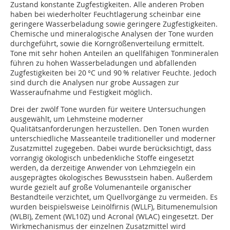
Zustand konstante Zugfestigkeiten. Alle anderen Proben
haben bei wiederholter Feuchtlagerung scheinbar eine
geringere Wasserbeladung sowie geringere Zugfestigkeiten.
Chemische und mineralogische Analysen der Tone wurden
durchgeführt, sowie die Korngrößenverteilung ermittelt.
Tone mit sehr hohen Anteilen an quellfähigen Tonmineralen
führen zu hohen Wasserbeladungen und abfallenden
Zugfestigkeiten bei 20 °C und 90 % relativer Feuchte. Jedoch
sind durch die Analysen nur grobe Aussagen zur
Wasseraufnahme und Festigkeit möglich.
Drei der zwölf Tone wurden für weitere Untersuchungen
ausgewählt, um Lehmsteine moderner
Qualitätsanforderungen herzustellen. Den Tonen wurden
unterschiedliche Masseanteile traditioneller und moderner
Zusatzmittel zugegeben. Dabei wurde berücksichtigt, dass
vorrangig ökologisch unbedenkliche Stoffe eingesetzt
werden, da derzeitige Anwender von Lehmziegeln ein
ausgeprägtes ökologisches Bewusstsein haben. Außerdem
wurde gezielt auf große Volumenanteile organischer
Bestandteile verzichtet, um Quellvorgänge zu vermeiden. Es
wurden beispielsweise Leinölfirnis (WLLF), Bitumenemulsion
(WLBI), Zement (WL10Z) und Acronal (WLAC) eingesetzt. Der
Wirkmechanismus der einzelnen Zusatzmittel wird