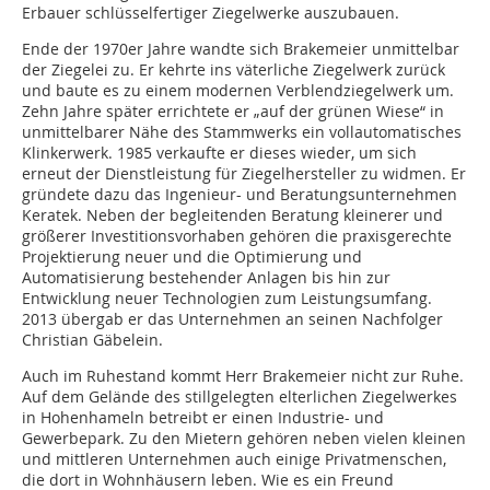
Erbauer schlüsselfertiger Ziegelwerke auszubauen.
Ende der 1970er Jahre wandte sich Brakemeier unmittelbar
der Ziegelei zu. Er kehrte ins väterliche Ziegelwerk zurück
und baute es zu einem modernen Verblendziegelwerk um.
Zehn Jahre später errichtete er „auf der grünen Wiese“ in
unmittelbarer Nähe des Stammwerks ein vollautomatisches
Klinkerwerk. 1985 verkaufte er dieses wieder, um sich
erneut der Dienstleistung für Ziegelhersteller zu widmen. Er
gründete dazu das Ingenieur- und Beratungsunternehmen
Keratek. Neben der begleitenden Beratung kleinerer und
größerer Investitionsvorhaben gehören die praxisgerechte
Projektierung neuer und die Optimierung und
Automatisierung bestehender Anlagen bis hin zur
Entwicklung neuer Technologien zum Leistungsumfang.
2013 übergab er das Unternehmen an seinen Nachfolger
Christian Gäbelein.
Auch im Ruhestand kommt Herr Brakemeier nicht zur Ruhe.
Auf dem Gelände des stillgelegten elterlichen Ziegelwerkes
in Hohenhameln betreibt er einen Industrie- und
Gewerbepark. Zu den Mietern gehören neben vielen kleinen
und mittleren Unternehmen auch einige Privatmenschen,
die dort in Wohnhäusern leben. Wie es ein Freund