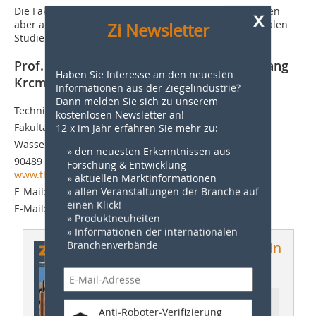
Die Fakultät Werkstofftechnik berät gerne Unternehmen
x
aber auch Studieninteressierte, die Fragen zu den dualen
Zi Newsletter
Studienmodellen haben.
Prof. Dr. Hannes Kühl und Prof. Dr. Wolfgang
Haben Sie Interesse an den neuesten
Krcmar
Informationen aus der Ziegelindustrie?
Dann melden Sie sich zu unserem
Technische Hochschule Nürnberg Georg-Simon-Ohm
kostenlosen Newsletter an!
12 x im Jahr erfahren Sie mehr zu:
Fakultät Werkstofftechnik
Wassertorstr. 10
» den neuesten Erkenntnissen aus
90489 Nürnberg
Forschung & Entwicklung
www.th-nuernberg.de
» aktuellen Marktinformationen
» allen Veranstaltungen der Branche auf
E-Mail:
hannes.kuehl@th-nuernberg.de
einen Klick!
E-Mail:
wolfgang.krcmar@th-nuernberg.de
» Produktneuheiten
» Informationen der internationalen
Branchenverbände
Dieser Artikel erschien in
ZI 01/2023
Ressort: Research & Teaching |
Anti-Roboter-Verifizierung
Forschung & Lehre