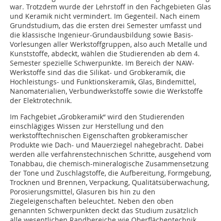
war. Trotzdem wurde der Lehrstoff in den Fachgebieten Glas
und Keramik nicht vermindert. Im Gegenteil. Nach einem
Grundstudium, das die ersten drei Semester umfasst und
die klassische Ingenieur-Grundausbildung sowie Basis-
Vorlesungen aller Werkstoffgruppen, also auch Metalle und
Kunststoffe, abdeckt, wählen die Studierenden ab dem 4.
Semester spezielle Schwerpunkte. Im Bereich der NAW-
Werkstoffe sind das die Silikat- und Grobkeramik, die
Hochleistungs- und Funktionskeramik, Glas, Bindemittel,
Nanomaterialien, Verbundwerkstoffe sowie die Werkstoffe
der Elektrotechnik.
Im Fachgebiet „Grobkeramik“ wird den Studierenden
einschlägiges Wissen zur Herstellung und den
werkstofftechnischen Eigenschaften grobkeramischer
Produkte wie Dach- und Mauerziegel nahegebracht. Dabei
werden alle verfahrenstechnischen Schritte, ausgehend vom
Tonabbau, die chemisch-mineralogische Zusammensetzung
der Tone und Zuschlagstoffe, die Aufbereitung, Formgebung,
Trocknen und Brennen, Verpackung, Qualitätsüberwachung,
Porosierungsmittel, Glasuren bis hin zu den
Ziegeleigenschaften beleuchtet. Neben den oben
genannten Schwerpunkten deckt das Studium zusätzlich
alle wesentlichen Randbereiche wie Oberflächentechnik,