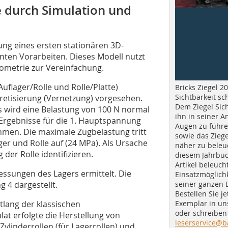
e durch Simulation und
ng eines ersten stationären 3D-
nten Vorarbeiten. Dieses Modell nutzt
ometrie zur Vereinfachung.
uflager/Rolle und Rolle/Platte)
Bricks Ziegel 20
Sichtbarkeit sc
kretisierung (Vernetzung) vorgesehen.
Dem Ziegel Sich
s wird eine Belastung von 100 N normal
ihn in seiner A
e Ergebnisse für die 1. Hauptspannung
Augen zu führe
men. Die maximale Zugbelastung tritt
sowie das Ziege
ger und Rolle auf (24 MPa). Als Ursache
näher zu beleu
er Rolle identifizieren.
diesem Jahrbuc
Artikel beleuch
ssungen des Lagers ermittelt. Die
Einsatzmöglichk
seiner ganzen 
g 4
dargestellt.
Bestellen Sie je
Exemplar in u
tlang der klassischen
oder schreiben 
at erfolgte die Herstellung von
leserservice@b
Zylinderrollen (für Lagerrollen) und