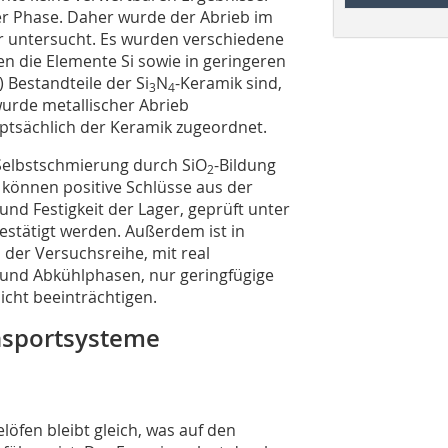
er Phase. Daher wurde der Abrieb im
r untersucht. Es wurden verschiedene
 die Elemente Si sowie in geringeren
) Bestandteile der Si
N
-Keramik sind,
3
4
wurde metallischer Abrieb
ptsächlich der Keramik zugeordnet.
er Selbstschmierung durch SiO
-Bildung
2
können positive Schlüsse aus der
und Festigkeit der Lager, geprüft unter
stätigt werden. Außerdem ist in
 der Versuchsreihe, mit real
 und Abkühlphasen, nur geringfügige
icht beeinträchtigen.
ansportsysteme
elöfen bleibt gleich, was auf den