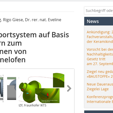
 Rigo Giese, Dr. rer. nat. Eveline
News
Ankündigung: 
ortsystem auf Basis
Fachveranstalt
rn zum
der Keramikind
nnen von
Vorsicht bei de
Nachhaltigkeit
nnelofen
Gesetz tritt
am 27. Septemb
Ziegel neu ged
»BAUSTOFFE« 2
Neue Daueraus
Ziegelei Lage
Konferenzprog
Internationale 
IZF, Fraunhofer IKTS
IZF, Fraunhofer IKTS