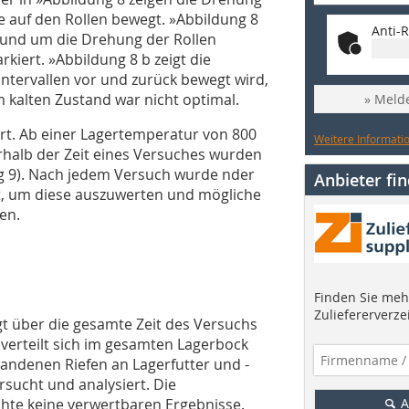
te auf den Rollen bewegt.
»Abbildung 8
Anti-R
e und um die Drehung der Rollen
rkiert.
»Abbildung 8 b
zeigt die
Intervallen vor und zurück bewegt wird,
m kalten Zustand war nicht optimal.
» Melde
ert. Ab einer Lagertemperatur von 800
Weitere Informatio
erhalb der Zeit eines Versuches wurden
g 9
). Nach jedem Versuch wurde nder
Anbieter fi
rt, um diese auszuwerten und mögliche
en.
Finden Sie mehr
Zuliefererverze
t über die gesamte Zeit des Versuchs
 verteilt sich im gesamten Lagerbock
tandenen Riefen an Lagerfutter und -
sucht und analysiert. Die
A
hte keine verwertbaren Ergebnisse.