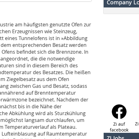
Company L
dustrie am häufigsten genutzte Ofen zur
chen Erzeugnissen wie Steinzeug,
t eines Tunnelofens ist in
»Abbildung
t dem entsprechenden Besatz werden
 Ofens befindet sich die Brennzone. In
n angeordnet, die die notwendige
aturen sind in diesem Bereich des
andtemperatur des Besatzes. Die heißen
m Ziegelbesatz aus dem Ofen
ng zwischen Gas und Besatz, sodass
 annährend auf Brenntemperatur
 Vorwärmzone bezeichnet. Nachdem der
unächst bis in die Nähe der
che Abkühlung wird als Sturzkühlung
 möglichst langsam durchlaufen, um
Z
Zi auf
 im Temperaturverlauf als Plateau.
facebook
e Lufteinblasung auf Raumtemperatur
ZI Jobs