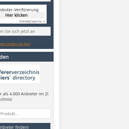
oboter-Verifizierung
Hier klicken
Friendly
Captcha ⇗
n Sie sich jetzt an
nen finden Sie hier
nden
 als 4.000 Anbieter im ZI
ichnis!
nbieter finden!