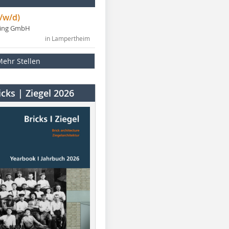
/w/d)
ning GmbH
in Lampertheim
Mehr Stellen
cks | Ziegel 2026