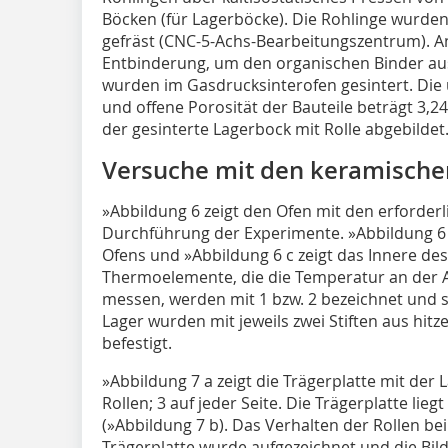
Böcken (für Lagerböcke). Die Rohlinge wurd
gefräst (CNC-5-Achs-Bearbeitungszentrum). A
Entbinderung, um den organischen Binder aus
wurden im Gasdrucksinterofen gesintert. Di
und offene Porosität der Bauteile beträgt 3,24
der gesinterte Lagerbock mit Rolle abgebildet
Versuche mit den keramische
»Abbildung 6
zeigt den Ofen mit den erforder
Durchführung der Experimente.
»Abbildung 6
Ofens und
»Abbildung 6 c
zeigt das Innere de
Thermoelemente, die die Temperatur an der A
messen, werden mit 1 bzw. 2 bezeichnet und s
Lager wurden mit jeweils zwei Stiften aus hit
befestigt.
»Abbildung 7 a
zeigt die Trägerplatte mit der 
Rollen; 3 auf jeder Seite. Die Trägerplatte lieg
(
»Abbildung 7 b
). Das Verhalten der Rollen b
Trägerplatte wurde aufgezeichnet und die Bil