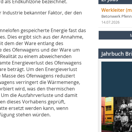
rd als Endkühlzone bezeichnet.
Werkleiter (m
r Industrie bekannter Faktor, der den
Betonwerk Pfen
14.07.2026
unnelofen gespeicherte Energie fast das
es. Dies ergibt sich aus der Annahme,
it dem der Ware entlang des
se des Ofenwagens und der Ware um
Jahrbuch Bri
r Realität zu einem abweichenden
samte Energieverlust des Ofenwagens
are beträgt. Um den Energieverlust
e Masse des Ofenwagens reduziert
nwagens verringert die Wärmemenge,
rbiert wird, was den thermischen
 Um die Ausfahrverluste und damit
en dieses Vorhabens geprüft,
atte ersetzt werden kann, wenn
fügung stehen würden.