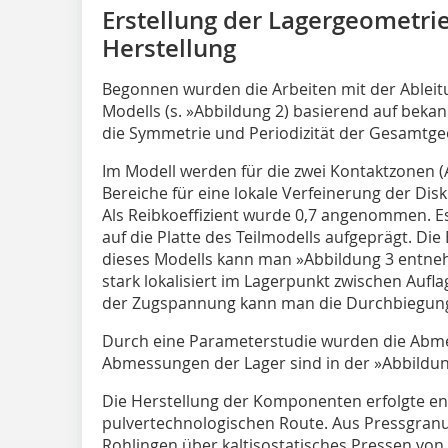
Erstellung der Lagergeometri
Herstellung
Begonnen wurden die Arbeiten mit der Ableitu
Modells (s.
»Abbildung 2
) basierend auf bekan
die Symmetrie und Periodizität der Gesamtge
Im Modell werden für die zwei Kontaktzonen (A
Bereiche für eine lokale Verfeinerung der Dis
Als Reibkoeffizient wurde 0,7 angenommen. E
auf die Platte des Teilmodells aufgeprägt. Di
dieses Modells kann man
»Abbildung 3
entneh
stark lokalisiert im Lagerpunkt zwischen Aufla
der Zugspannung kann man die Durchbiegung d
Durch eine Parameterstudie wurden die Abme
Abmessungen der Lager sind in der
»Abbildun
Die Herstellung der Komponenten erfolgte en
pulvertechnologischen Route. Aus Pressgranul
Rohlingen über kaltisostatisches Pressen von 