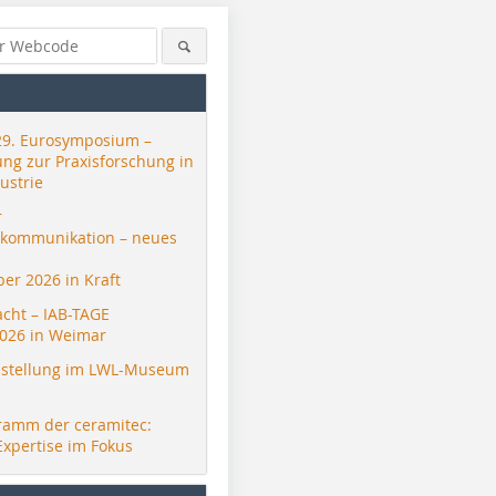
29. Eurosymposium –
ung zur Praxisforschung in
ustrie
r
skommunikation – neues
er 2026 in Kraft
acht – IAB-TAGE
026 in Weimar
stellung im LWL-Museum
ramm der ceramitec:
Expertise im Fokus
IZF, Fraunhofer IKTS
IZF, Fraunhofer IKTS
IZF, Fraun