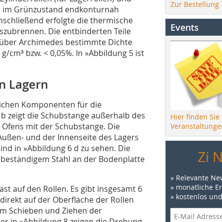
Zur Bestellung
en im Grünzustand endkonturnah
nschließend erfolgte die thermische
Events
zubrennen. Die entbinderten Teile
e über Archimedes bestimmte Dichte
 g/cm³ bzw. < 0,05%. In
»Abbildung 5
ist
.
n Lagern
lichen Komponenten für die
 b
zeigt die Schubstange außerhalb des
Hier finden Sie
s Ofens mit der Schubstange. Die
Veranstaltunge
ußen- und der Innenseite des Lagers
ind in
»Abbildung 6 d
zu sehen. Die
Zi 
zebeständigem Stahl an der Bodenplatte
» Relevante Ne
» monatliche E
Last auf den Rollen. Es gibt insgesamt 6
» kostenlos un
t direkt auf der Oberfläche der Rollen
eim Schieben und Ziehen der
der in
»Abbildung 8
zeigen die Drehung