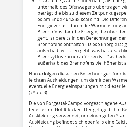
In Grau die „Wärme unterhalb“, also die 
unterhalb des Ofenwagens übertragen wir
beträgt die bis zu diesem Zeitpunkt gesp
es am Ende 464.838 kcal sind. Die Differen
Energieverlust durch die Wärmeleitung a
Brennofens dar (die Energie, die über de
geht, ist bereits in den Berechnungen de
Brennofens enthalten). Diese Energie ist ge
außerhalb verloren geht, was hauptsächli
Brennzyklus zurückzuführen ist. Das bedeu
außerhalb des Brennofens viel höher ist a
Nun erfolgen dieselben Berechnungen für die
leichten Auskleidungen, um damit den Wärme
eventuelle Energieeinsparungen mit dieser l
(
»Abb. 3
).
Die von Forgestal-Campo vorgeschlagene Ausk
feuerfesten Hohlblöcken. Der gefügedichte B
Auskleidung verwendet, um einen guten Stand 
Auskleidung befindet sich ebenfalls eine Calci