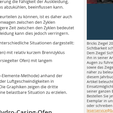
rung die Fähigkeit der Auskleidung,
ns abzukühlen, beeinflussen kann.
eurteilen zu können, ist es daher auch
 Ofenwagen zwischen den Zyklen
gere Zeit zwischen den Zyklen bedeutet
leidung kann dies jedoch verringern.
terschiedliche Situationen dargestellt:
Bricks Ziegel 20
Sichtbarkeit sc
n) mit relativ kurzem Brennzyklus
Dem Ziegel Sich
ihn in seiner A
ersiegelter Ofen) mit langem
Augen zu führe
sowie das Ziege
näher zu beleu
te-Elemente-Methode) anhand der
diesem Jahrbuc
er Luftgeschwindigkeiten in
Artikel beleuch
Einsatzmöglichk
ie Graphiken zeigen die dritte
seiner ganzen 
e belastbare Situation zu erzielen.
Bestellen Sie je
Exemplar in u
oder schreiben 
leserservice@b
 Hydro-Casing-Ofen