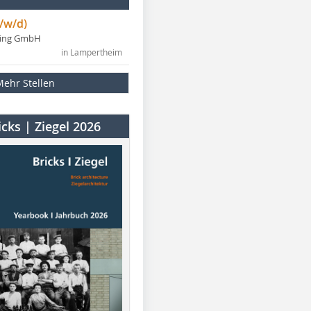
/w/d)
ning GmbH
in Lampertheim
Mehr Stellen
cks | Ziegel 2026