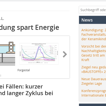
.L.
News
idung spart Energie
Ankündigung: 
Fachveranstalt
der Keramikind
Vorsicht bei de
Nachhaltigkeit
Gesetz tritt am
Kraft
Ziegel neu ged
Forgestal
Forgestal
»BAUSTOFFE« 2
Neue Daueraus
Ziegelei Lage
i Fällen: kurzer
Konferenzprog
d langer Zyklus bei
Internationale 