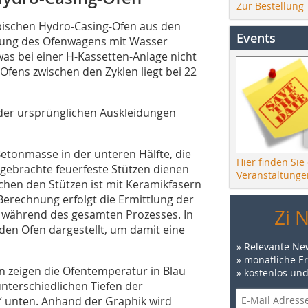
Zur Bestellung
ypischen Hydro-Casing-Ofen aus den
Events
elung des Ofenwagens mit Wasser
was bei einer H-Kassetten-Anlage nicht
 Ofens zwischen den Zyklen liegt bei 22
er ursprünglichen Auskleidungen
etonmasse in der unteren Hälfte, die
Hier finden Sie
angebrachte feuerfeste Stützen dienen
Veranstaltunge
schen den Stützen ist mit Keramikfasern
Berechnung erfolgt die Ermittlung der
Zi 
während des gesamten Prozesses. In
den Ofen dargestellt, um damit eine
» Relevante Ne
» monatliche E
n zeigen die Ofentemperatur in Blau
» kostenlos un
nterschiedlichen Tiefen der
“ unten. Anhand der Graphik wird