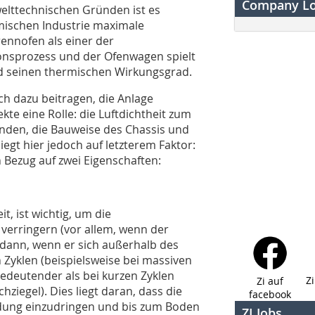
Company L
elttechnischen Gründen ist es
amischen Industrie maximale
rennofen als einer der
ionsprozess und der Ofenwagen spielt
nd seinen thermischen Wirkungsgrad.
h dazu beitragen, die Anlage
kte eine Rolle: die Luftdichtheit zum
nden, die Bauweise des Chassis und
egt hier jedoch auf letzterem Faktor:
 Bezug auf zwei Eigenschaften:
t, ist wichtig, um die
erringern (vor allem, wenn der
dann, wenn er sich außerhalb des
en Zyklen (beispielsweise bei massiven
bedeutender als bei kurzen Zyklen
Z
Zi auf
hziegel). Dies liegt daran, dass die
facebook
eidung einzudringen und bis zum Boden
ZI Jobs