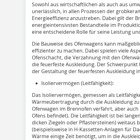
Sowohl aus wirtschaftlichen als auch aus umw
unerlässlich, in allen Prozessen der grobker
Energieeffizienz anzustreben. Dabei gilt der B
energieintensivsten Bestandteile im Produkt
eine entscheidene Rolle für seine Leistung u
Die Bauweise des Ofenwagens kann maßgeblic
effizienter zu machen. Dabei spielen viele Aspe
Ofenschacht, die Verzahnung mit den Ofenwä
die feuerfeste Auskleidung. Der Schwerpunkt li
der Gestaltung der feuerfesten Auskleidung in
Isoliervermögen (Leitfähigkeit):
Das Isoliervermögen, gemessen als Leitfähigkei
Wärmeübertragung durch die Auskleidung zu v
Ofenwagen im Brennofen verfährt, aber auch 
Ofens befindet). Die Leitfähigkeit ist bei lang
dicken Ziegeln oder Pflastersteinen) weitaus 
(beispielsweise in H-Kassetten-Anlagen für Dac
Wärme einige Zeit benötigt, um in die Auskl