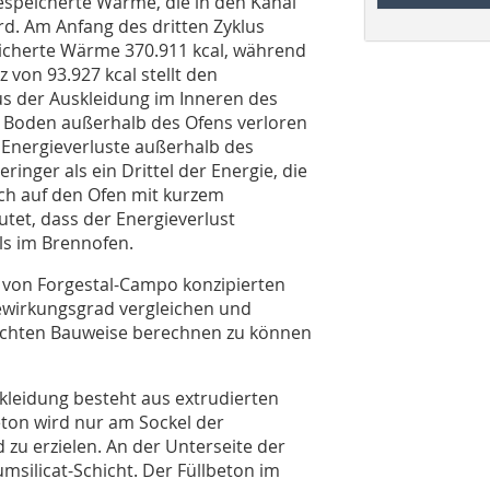
gespeicherte Wärme, die in den Kanal
d. Am Anfang des dritten Zyklus
eicherte Wärme 370.911 kcal, während
z von 93.927 kcal stellt den
us der Auskleidung im Inneren des
n Boden außerhalb des Ofens verloren
r Energieverluste außerhalb des
ringer als ein Drittel der Energie, die
ch auf den Ofen mit kurzem
tet, dass der Energieverlust
ls im Brennofen.
 von Forgestal-Campo konzipierten
wirkungsgrad vergleichen und
eichten Bauweise berechnen zu können
leidung besteht aus extrudierten
eton wird nur am Sockel der
zu erzielen. An der Unterseite der
umsilicat-Schicht. Der Füllbeton im