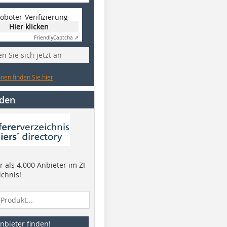
oboter-Verifizierung
Hier klicken
Friendly
Captcha ⇗
n Sie sich jetzt an
nen finden Sie hier
nden
 als 4.000 Anbieter im ZI
ichnis!
nbieter finden!