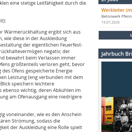
en eine stetige Leitfähigkeit durch die
Werkleiter (m
Betonwerk Pfen
t):
14.07.2026
r Wärmerückhaltung ergibt sich aus
 wie diese in der Auskleidung
staltung der eigentlichen Feuerfest-
rückhaltevermögen negativ; der
Jahrbuch Bri
und bewahrt beim Verlassen immer
ens größtenteils verloren geht, bevor
g des Ofens gespeicherte Energie
chen Leistung (eng verbunden mit dem
lick speichern leichtere
s ebenso wichtig, deren Abkühlen im
idung am Ofenausgang eine niedrigere
gig voneinander, wie es den Anschein
onären Strömung, sodass die
keit der Auskleidung eine Rolle spielt