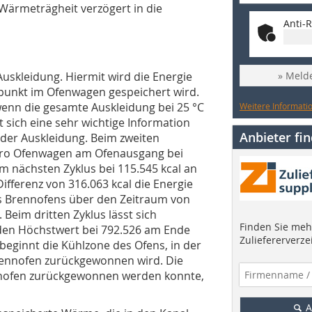
Wärmeträgheit verzögert in die
Anti-R
» Melde
uskleidung. Hiermit wird die Energie
tpunkt im Ofenwagen gespeichert wird.
 wenn die gesamte Auskleidung bei 25 °C
Weitere Informatio
 sich eine sehr wichtige Information
Anbieter fi
der Auskleidung. Beim zweiten
 pro Ofenwagen am Ofenausgang bei
im nächsten Zyklus bei 115.545 kcal an
ifferenz von 316.063 kcal die Energie
es Brennofens über den Zeitraum von
Beim dritten Zyklus lässt sich
Finden Sie mehr
 den Höchstwert bei 792.526 am Ende
Zuliefererverze
beginnt die Kühlzone des Ofens, in der
Brennofen zurückgewonnen wird. Die
ennofen zurückgewonnen werden konnte,
A