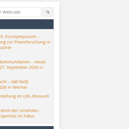
29. Eurosymposium –
ung zur Praxisforschung in
ustrie
r
skommunikation – neues
 27. September 2026 in
acht – IAB-TAGE
Forgestal
Forgestal
Forgestal
026 in Weimar
stellung im LWL-Museum
ramm der ceramitec:
Expertise im Fokus